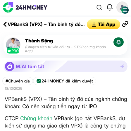
VPBankS (VPX) – Tân binh tỷ đô
Tải App
của ngành chứng khoán: Có nên
xuống tiền ngay từ IPO
Thành Đặng
(Chuyên viên tư vấn đầu tư - CTCP chứng khoán
PRO
Kafi)
M.AI tóm tắt
#Chuyên gia
24HMONEY đã kiểm duyệt
18/10/2025
VPBankS (VPX) – Tân binh tỷ đô của ngành chứng
khoán: Có nên xuống tiền ngay từ IPO
CTCP
Chứng khoán
VPBank (gọi tắt VPBankS, dự
kiến sử dụng mã giao dịch VPX) là công ty chứng