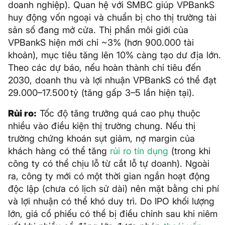
doanh nghiệp). Quan hệ với SMBC giúp VPBankS
huy động vốn ngoại và chuẩn bị cho thị trường tài
sản số đang mở cửa. Thị phần môi giới của
VPBankS hiện mới chỉ ~3% (hơn 900.000 tài
khoản), mục tiêu tăng lên 10% càng tạo dư địa lớn.
Theo các dự báo, nếu hoàn thành chỉ tiêu đến
2030, doanh thu và lợi nhuận VPBankS có thể đạt
29.000–17.500 tỷ (tăng gấp 3–5 lần hiện tại).
Rủi ro:
Tốc độ tăng trưởng quá cao phụ thuộc
nhiều vào điều kiện thị trường chung. Nếu thị
trường chứng khoán sụt giảm, nợ margin của
khách hàng có thể tăng
rủi ro tín dụng
(trong khi
công ty có thể chịu lỗ từ cắt lỗ tự doanh). Ngoài
ra, công ty mới có một thời gian ngắn hoạt động
độc lập (chưa có lịch sử dài) nên mặt bằng chi phí
và lợi nhuận có thể khó duy trì. Do IPO khối lượng
lớn, giá cổ phiếu có thể bị điều chỉnh sau khi niêm