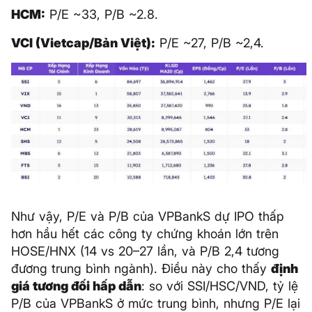
HCM:
P/E ~33, P/B ~2.8.
VCI (Vietcap/Bản Việt):
P/E ~27, P/B ~2,4.
Như vậy, P/E và P/B của VPBankS dự IPO thấp
hơn hầu hết các công ty chứng khoán lớn trên
HOSE/HNX (14 vs 20–27 lần, và P/B 2,4 tương
đương trung bình ngành). Điều này cho thấy
định
giá tương đối hấp dẫn
: so với SSI/HSC/VND, tỷ lệ
P/B của VPBankS ở mức trung bình, nhưng P/E lại