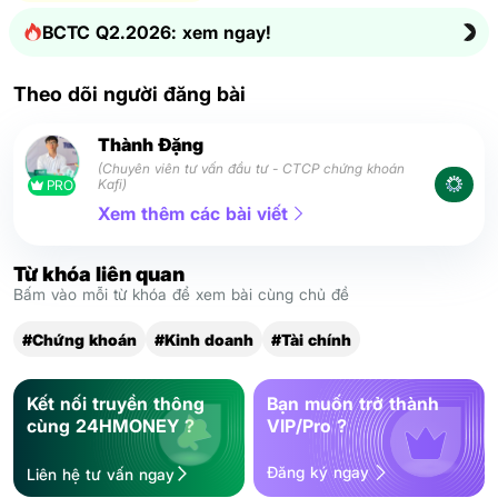
BCTC Q2.2026: xem ngay!
Theo dõi người đăng bài
Thành Đặng
(Chuyên viên tư vấn đầu tư - CTCP chứng khoán
Kafi)
PRO
Xem thêm các bài viết
Từ khóa liên quan
Bấm vào mỗi từ khóa để xem bài cùng chủ đề
#Chứng khoán
#Kinh doanh
#Tài chính
Kết nối truyền thông
Bạn muốn trở thành
cùng 24HMONEY ?
VIP/Pro ?
Đăng ký ngay
Liên hệ tư vấn ngay