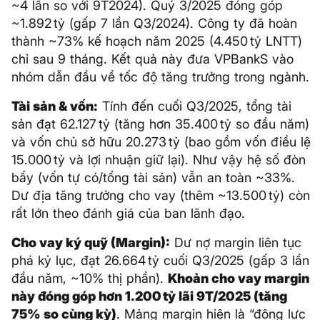
~4 lần so với 9T2024). Quý 3/2025 đóng góp
~1.892 tỷ (gấp 7 lần Q3/2024). Công ty đã hoàn
thành ~73% kế hoạch năm 2025 (4.450 tỷ LNTT)
chỉ sau 9 tháng. Kết quả này đưa VPBankS vào
nhóm dẫn đầu về tốc độ tăng trưởng trong ngành.
Tài sản & vốn:
Tính đến cuối Q3/2025, tổng tài
sản đạt 62.127 tỷ (tăng hơn 35.400 tỷ so đầu năm)
và vốn chủ sở hữu 20.273 tỷ (bao gồm vốn điều lệ
15.000 tỷ và lợi nhuận giữ lại). Như vậy hệ số đòn
bẩy (vốn tự có/tổng tài sản) vẫn an toàn ~33%.
Dư địa tăng trưởng cho vay (thêm ~13.500 tỷ) còn
rất lớn theo đánh giá của ban lãnh đạo.
Cho vay ký quỹ (Margin):
Dư nợ margin liên tục
phá kỷ lục, đạt 26.664 tỷ cuối Q3/2025 (gấp 3 lần
đầu năm, ~10% thị phần).
Khoản cho vay margin
này đóng góp hơn 1.200 tỷ lãi 9T/2025 (tăng
75% so cùng kỳ)
. Mảng margin hiện là “động lực