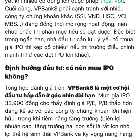
yết khi nhiều cổ đông lớn được phép
thoái vốn
.
Cuối cùng, VPBankS phải cạnh tranh với nhiều
công ty chứng khoán khác (SSI, VND, HSC, VCI,
MBS…) đang đồng thời mở rộng hoạt động, nên
chưa chắc thị phần mục tiêu sẽ đạt được. Đặc biệt
trong ngắn hạn, nhà đầu tư cần lưu ý yếu tố “mua
giá IPO thì kẹp cổ phiếu” nếu thị trường điều chỉnh
mạnh (như các đợt IPO lớn khác).
Định hướng đầu tư: có nên mua IPO
không?
Tổng hợp đánh giá trên,
VPBankS là một cơ hội
đầu tư hấp dẫn ở góc nhìn dài hạn
. Mức giá IPO
33.900 đồng cho thấy định giá P/E, P/B thấp hơn
đáng kể so với các công ty chứng khoán lớn hiện
hữu, trong khi tiềm năng tăng trưởng (biên lợi
nhuận cao, tăng trưởng hai con số) là rất lớn nhờ
lợi thế hệ sinh thái VPBank và kỳ vọng nâng hạng