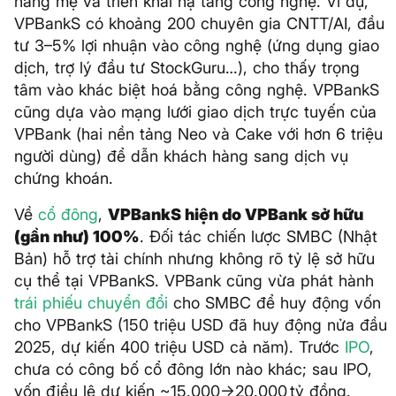
hàng mẹ và triển khai hạ tầng công nghệ. Ví dụ,
VPBankS có khoảng 200 chuyên gia CNTT/AI, đầu
tư 3–5% lợi nhuận vào công nghệ (ứng dụng giao
dịch, trợ lý đầu tư StockGuru…), cho thấy trọng
tâm vào khác biệt hoá bằng công nghệ. VPBankS
cũng dựa vào mạng lưới giao dịch trực tuyến của
VPBank (hai nền tảng Neo và Cake với hơn 6 triệu
người dùng) để dẫn khách hàng sang dịch vụ
chứng khoán.
Về
cổ đông
,
VPBankS hiện do VPBank sở hữu
(gần như) 100%
. Đối tác chiến lược SMBC (Nhật
Bản) hỗ trợ tài chính nhưng không rõ tỷ lệ sở hữu
cụ thể tại VPBankS. VPBank cũng vừa phát hành
trái phiếu chuyển đổi
cho SMBC để huy động vốn
cho VPBankS (150 triệu USD đã huy động nửa đầu
2025, dự kiến 400 triệu USD cả năm). Trước
IPO
,
chưa có công bố cổ đông lớn nào khác; sau IPO,
vốn điều lệ dự kiến ~15.000→20.000 tỷ đồng.