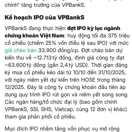
chính” tăng trưởng của VPBankS.
Kế hoạch IPO của VPBankS
VPBankS đang thực hiện
đợt IPO kỷ lục ngành
chứng khoán Việt Nam
: huy động tối đa 375 triệu
cổ phiếu (chiếm 25% vốn điều lệ sau IPO) với mức
giá chào bán
33.900 đồng/cp. Đợt chào bán dự
kiến thu về ~12.713 tỷ đồng, định giá công ty đạt
~63.600 tỷ đồng (gần 2,4 tỷ USD). Thời gian đăng
ký mua cổ phiếu kéo dài từ 10/10 đến 31/10/2025,
với ngày niêm yết dự kiến trên HOSE trong tháng
12/2025. Đây là công ty chứng khoán đầu tiên áp
dụng quy trình IPO rút gọn và niêm yết song song.
Các ngân hàng/tổ chức đại lý (bao gồm chính
VPBankS, SSI, SHS, Vietcap, cùng 12 đơn vị khác)
tham gia phân phối cổ phiếu.
Mục đích IPO nhằm tăng vốn phục vụ mở rộng