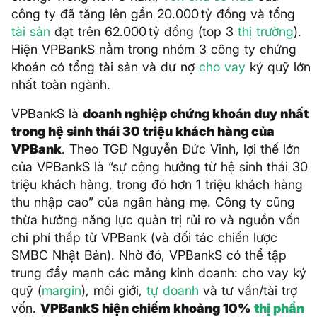
công ty đã tăng lên gần 20.000 tỷ đồng và tổng
tài sản
đạt trên 62.000 tỷ đồng (top 3
thị trường
).
Hiện VPBankS nằm trong nhóm 3 công ty chứng
khoán có tổng tài sản và dư nợ
cho vay
ký quỹ lớn
nhất toàn ngành.
VPBankS là
doanh nghiệp chứng khoán duy nhất
trong hệ sinh thái 30 triệu khách hàng của
VPBank
. Theo TGĐ Nguyễn Đức Vinh, lợi thế lớn
của VPBankS là “sự cộng hưởng từ hệ sinh thái 30
triệu khách hàng, trong đó hơn 1 triệu khách hàng
thu nhập cao” của ngân hàng mẹ. Công ty cũng
thừa hưởng năng lực quản trị rủi ro và nguồn vốn
chi phí thấp từ VPBank (và đối tác chiến lược
SMBC Nhật Bản). Nhờ đó, VPBankS có thể tập
trung đẩy mạnh các mảng kinh doanh: cho vay ký
quỹ (
margin
), môi giới,
tự doanh
và tư vấn/tài trợ
vốn.
VPBankS hiện chiếm khoảng 10%
thị phần