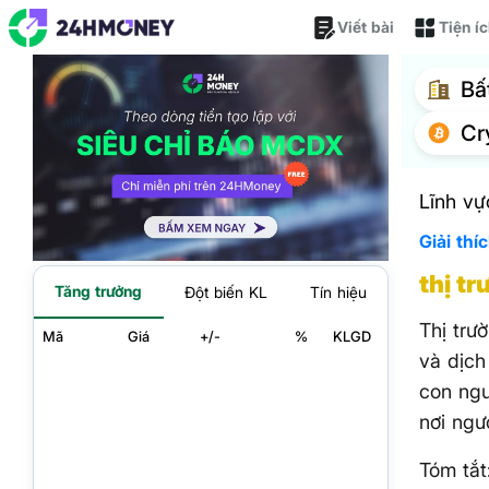
Viết bài
Tiện í
Bấ
Cr
Lĩnh vự
Giải thí
thị t
Tăng trưởng
Đột biến KL
Tín hiệu
Thị trư
Mã
Giá
+/-
%
KLGD
và dịch
con ngư
nơi ngư
Tóm tắt