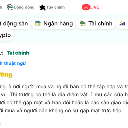
ch
Cộng đồng
Tùy chỉnh
LIVE
t động sản
Ngân hàng
Tài chính
ypto
c:
Tài chính
ch thuật ngữ
rường
ờng là nơi người mua và người bán có thể tập hợp và t
 vụ. Thị trường có thể là địa điểm vật lí như các cửa 
ời có thể gặp mặt và trao đổi hoặc là các sàn giao dị
ời mua và người bán không có sự gặp mặt trực tiếp.
: