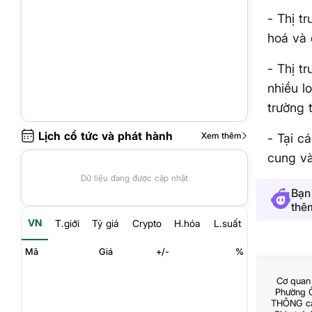
- Thị t
hoá và 
- Thị t
nhiều l
trường 
Lịch cổ tức và phát hành
Xem thêm
- Tại c
cung v
Dữ liệu đang được cập nhật
Bạn 
thê
VN
T.giới
Tỷ giá
Crypto
H.hóa
L.suất
Mã
Giá
+/-
%
Cơ quan 
Phường 
THÔNG cấp