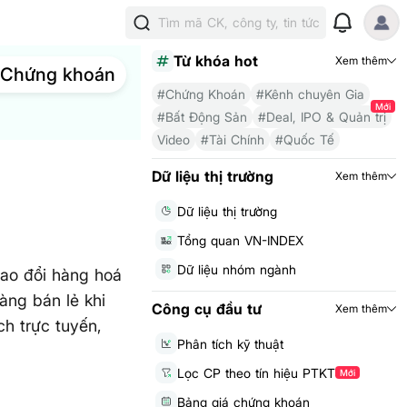
Tìm mã CK, công ty, tin tức
Từ khóa hot
Xem thêm
Chứng khoán
#Chứng Khoán
#Kênh chuyên Gia
Mới
#Bất Động Sản
#Deal, IPO & Quản trị
Video
#Tài Chính
#Quốc Tế
Dữ liệu thị trường
Xem thêm
Dữ liệu thị trường
Tổng quan VN-INDEX
Dữ liệu nhóm ngành
rao đổi hàng hoá
hàng bán lẻ khi
Công cụ đầu tư
Xem thêm
ch trực tuyến,
Phân tích kỹ thuật
Lọc CP theo tín hiệu PTKT
Mới
Bảng giá chứng khoán