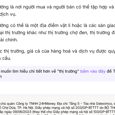
rường là nơi người mua và người bán có thể tập hợp và
dịch vụ.
rường có thể là một địa điểm vật lí hoặc là các sàn gia
oại thị trường khác như thị trường chợ đen, thị trường đ
tài chính.
ác thị trường, giá cả của hàng hoá và dịch vụ được qu
à cầu.
muốn tìm hiểu chi tiết hơn về "thị trường"
bấm vào đây
để T
m
chủ quản: Công ty TNHH 24HMoney. Địa chỉ: Tầng 5 - Tòa nhà Geleximco, 
Ô Chợ Dừa, TP. Hà Nội. Giấy phép mạng xã hội số 203/GP-BTTTT do BỘ 
 ngày 09/06/2023 (thay thế cho Giấy phép mạng xã hội số 103/GP-BTTTT