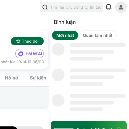
Tìm mã CK, công ty, tin tức
Bình luận
Mới nhất
Qua
Theo dõi
Hỏi M.AI
nhật lúc 10:14:16 06/08
Hồ sơ
Sự kiện
Tín hiệu
Kế hoạch
Cộng đồn