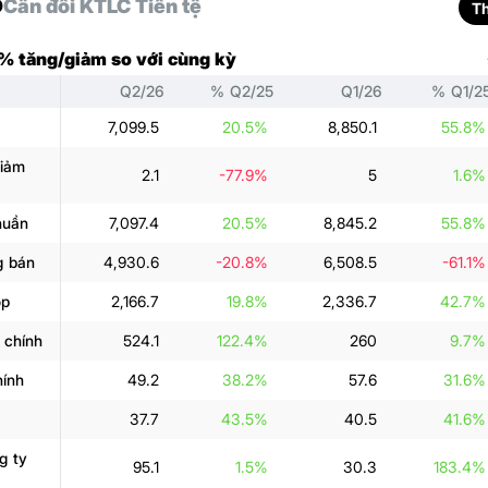
D
Cân đối KT
LC Tiền tệ
T
 % tăng/giảm so với cùng kỳ
Q2/26
% Q2/25
Q1/26
% Q1/2
7,099.5
20.5%
8,850.1
55.8%
giảm
2.1
-77.9%
5
1.6%
huần
7,097.4
20.5%
8,845.2
55.8%
g bán
4,930.6
-20.8%
6,508.5
-61.1%
ộp
2,166.7
19.8%
2,336.7
42.7%
 chính
524.1
122.4%
260
9.7%
hính
49.2
38.2%
57.6
31.6%
37.7
43.5%
40.5
41.6%
g ty
95.1
1.5%
30.3
183.4%