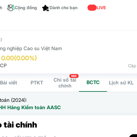
ch
Cộng đồng
LIVE
Dành cho bạn
)
ng nghiệp Cao su Việt Nam
0.00
(0.00%)
 CP
Cập 
Mới
Chỉ số tài
BCTC
Bài viết
PTKT
Lịch sử KL
chính
toán (2024):
HH Hãng Kiểm toán AASC
 tài chính