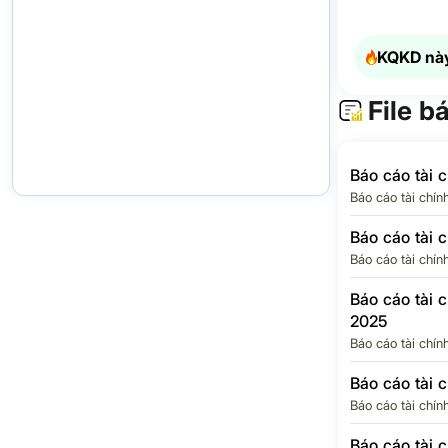
Thuế thu nh
doanh nghiệ
hoãn lại
KQKD này
Chi phí thuế
nhập doanh 
File b
LỢI NHUẬN
THUẾ TNDN
Báo cáo tài 
Lợi ích của 
Báo cáo tài chín
đông thiểu s
Báo cáo tài 
Lợi nhuận c
đông của Cô
Báo cáo tài chín
mẹ
Báo cáo tài 
EPS Quý
2025
Báo cáo tài chín
Báo cáo tài 
Báo cáo tài chín
Báo cáo tài 