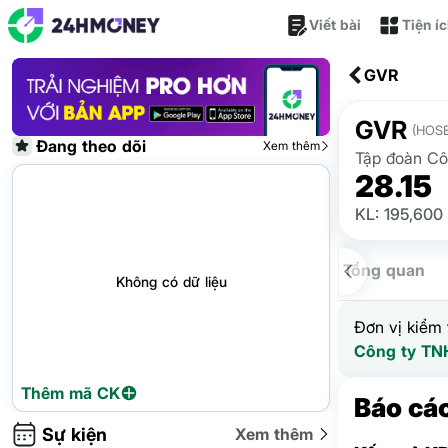
Viết bài
Tiện í
GVR
GVR
(HOSE
Đang theo dõi
Xem thêm
Tập đoàn Cô
28.15
KL: 195,600
Tổng quan
Không có dữ liệu
Đơn vị kiểm 
Công ty TN
Thêm mã CK
Báo cáo
Sự kiện
Xem thêm