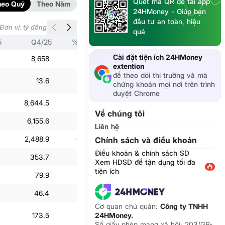
Quét mã QR để tải app
heo Quý
Theo Năm
24HMoney - Giúp bạn
đầu tư an toàn, hiệu
Đơn vị: tỷ đồng
quả
5
Q4/25
% Q4/24
Q3/25
% Q3/24
Cài đặt tiện ích 24HMoney
8,658
-7%
9,296.2
20.5%
extention
để theo dõi thị trường và mã
13.6
23.6%
1.8
-39.3%
chứng khoán mọi nơi trên trình
duyệt Chrome
8,644.5
-6.9%
9,294.4
20.5%
Về chúng tôi
6,155.6
0%
6,646.1
-8.6%
Liên hệ
2,488.9
-20.6%
2,648.3
66%
Chính sách và điều khoản
Điều khoản & chính sách SD
353.7
31.3%
265.2
17.2%
Xem HDSD để tận dụng tối đa
tiện ích
79.9
37.6%
66.9
26.1%
46.4
46.8%
58.3
28.3%
Cơ quan chủ quản:
Công ty TNHH
24HMoney.
173.5
66.4%
25.7
456.6%
Số giấy phép mạng xã hội: 203/GP-