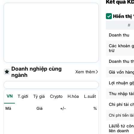
Kết quả K
Hiển thị
#
Doanh thu
Các khoản 
trừ
Doanh thu t
Doanh nghiệp cùng
Xem thêm
Giá vốn hàn
ngành
Lợi nhuận g
Thu nhập tài
VN
T.giới
Tỷ giá
Crypto
H.hóa
L.suất
Chi phí tài c
Mã
Giá
+/-
%
Chi phí tiền lãi
Lãi/lỗ từ côn
liên doanh