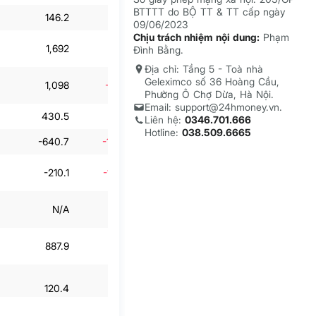
BTTTT do BỘ TT & TT cấp ngày
146.2
22.9%
133.3
10.9%
09/06/2023
Chịu trách nhiệm nội dung:
Phạm
1,692
-66.1%
579.2
-13.3%
Đình Bằng.
Địa chỉ: Tầng 5 - Toà nhà
Geleximco số 36 Hoàng Cầu,
1,098
-49.4%
2,159.8
101%
Phường Ô Chợ Dừa, Hà Nội.
Email: support@24hmoney.vn.
430.5
-16.5%
574.2
77.4%
Liên hệ:
0346.701.666
Hotline:
038.509.6665
-640.7
-122.3%
-115.1
-25%
-210.1
-192.5%
459.1
98.3%
N/A
N/A
N/A
N/A
887.9
-63%
2,618.9
100.5%
120.4
68.9%
393.6
-63.5%