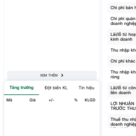
Chi phí bán 
Chi phí quản
doanh nghiệ
Lãi/lỗ từ ho
kinh doanh
Thu nhập kh
Chi phí khác
Thu nhập kh
XEM THÊM
ròng
Tăng trưởng
Lãi/lỗ từ côn
Đột biến KL
Tín hiệu
liên doanh
Mã
Giá
+/-
%
KLGD
LỢI NHUẬN
TRƯỚC THU
Thuế thu nh
doanh nghiệ
hiện thời