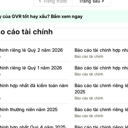
Trang trước
Trang sau
ập
p –
5.6
92.1%
6.1
-77.1%
 của GVR tốt hay xấu? Bấm xem ngay
 thu
517.2
-38.3%
447.5
-114.7%
nghiệp
áo cáo tài chính
 SAU
2,556.4
61.9%
2,513.4
85.4%
chính riêng lẻ Quý 2 năm 2026
Báo cáo tài chính hợp n
cổ
267.6
102.7%
262.6
53.5%
h
Báo cáo tài chính
ố
chính riêng lẻ Quý 1 năm 2026
Báo cáo tài chính hợp n
ủa Cổ
ng ty
2,288.7
58.2%
2,250.8
90%
h
Báo cáo tài chính
chính hợp nhất đã kiểm toán năm
Báo cáo tài chính riêng 
572
56.3%
556
90.4%
2025
h
Báo cáo tài chính
chính thường niên năm 2025
Báo cáo tài chính riêng 
h
Báo cáo tài chính
chính hợp nhất Quý 4 năm 2025
Báo cáo tài chính riêng 