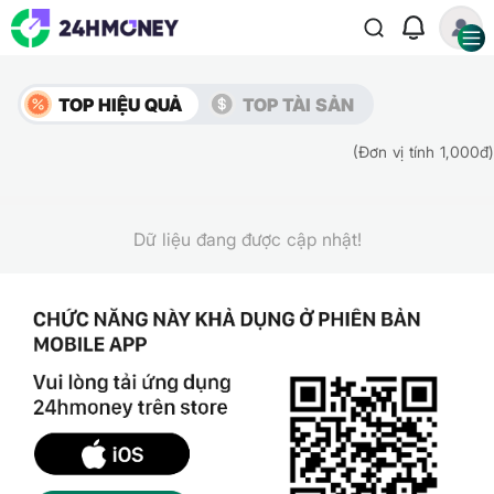
TOP HIỆU QUẢ
TOP TÀI SẢN
(Đơn vị tính 1,000đ)
Dữ liệu đang được cập nhật!