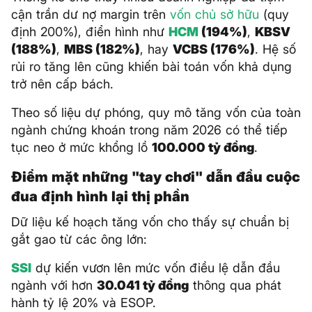
cận trần dư nợ margin trên
vốn chủ sở hữu
(quy
định 200%), điển hình như
HCM
(194%)
,
KBSV
(188%)
,
MBS (182%)
, hay
VCBS (176%)
. Hệ số
rủi ro tăng lên cũng khiến bài toán vốn khả dụng
trở nên cấp bách.
Theo số liệu dự phóng, quy mô tăng vốn của toàn
ngành chứng khoán trong năm 2026 có thể tiếp
tục neo ở mức khổng lồ
100.000 tỷ đồng
.
Điểm mặt những "tay chơi" dẫn đầu cuộc
đua định hình lại thị phần
Dữ liệu kế hoạch tăng vốn cho thấy sự chuẩn bị
gắt gao từ các ông lớn:
SSI
dự kiến vươn lên mức vốn điều lệ dẫn đầu
ngành với hơn
30.041 tỷ đồng
thông qua phát
hành tỷ lệ 20% và ESOP.