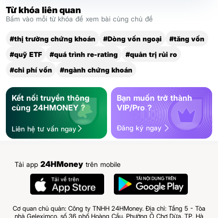
Từ khóa liên quan
Bấm vào mỗi từ khóa để xem bài cùng chủ đề
#thị trường chứng khoán
#Dòng vốn ngoại
#tăng vốn
#quỹ ETF
#quá trình re-rating
#quản trị rủi ro
#chi phí vốn
#ngành chứng khoán
Kết nối truyền thông
Bạn muốn trở thành
cùng 24HMONEY ?
VIP/Pro ?
Đăng ký ngay
Liên hệ tư vấn ngay
24HMoney
Tải app
trên mobile
Cơ quan chủ quản: Công ty TNHH 24HMoney. Địa chỉ: Tầng 5 - Tòa
nhà Geleximco, số 36 phố Hoàng Cầu, Phường Ô Chợ Dừa, TP. Hà