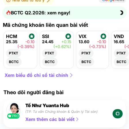
BCTC Q2.2026: xem ngay!
Mã chứng khoán liên quan bài viết
HCM
SSI
VIX
VND
25.35
-0.10
24.45
+0.15
13.60
-0.10
16.65
(-0.39%)
(+0.62%)
(-0.73%)
(-
PTKT
PTKT
PTKT
PTKT
BCTC
BCTC
BCTC
BCTC
Xem biểu đồ chỉ số tài chính
Theo dõi người đăng bài
Tố Như Yuanta Hub
(TP. Tư vấn Chứng khoán & Quản lý Tài sản)
PRO
Xem thêm các bài viết