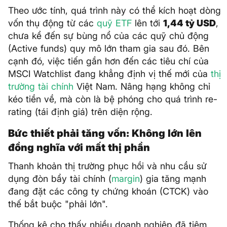
Theo ước tính, quá trình này có thể kích hoạt dòng
vốn thụ động từ các
quỹ ETF
lên tới
1,44 tỷ USD
,
chưa kể đến sự bùng nổ của các quỹ chủ động
(Active funds) quy mô lớn tham gia sau đó. Bên
cạnh đó, việc tiến gần hơn đến các tiêu chí của
MSCI Watchlist đang khẳng định vị thế mới của
thị
trường tài chính
Việt Nam. Nâng hạng không chỉ
kéo tiền về, mà còn là bệ phóng cho quá trình re-
rating (tái định giá) trên diện rộng.
Bức thiết phải tăng vốn: Không lớn lên
đồng nghĩa với mất thị phần
Thanh khoản thị trường phục hồi và nhu cầu sử
dụng đòn bẩy tài chính (
margin
) gia tăng mạnh
đang đặt các công ty chứng khoán (CTCK) vào
thế bắt buộc "phải lớn".
Thống kê cho thấy nhiều doanh nghiệp đã tiệm