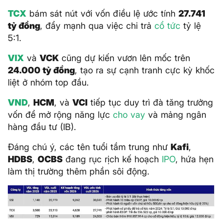
TCX
bám sát nút với vốn điều lệ ước tính
27.741
tỷ đồng
, đẩy mạnh qua việc chi trả
cổ tức
tỷ lệ
5:1.
VIX
và
VCK
cũng dự kiến vươn lên mốc trên
24.000 tỷ đồng
, tạo ra sự cạnh tranh cực kỳ khốc
liệt ở nhóm top đầu.
VND
,
HCM
, và
VCI
tiếp tục duy trì đà tăng trưởng
vốn để mở rộng năng lực
cho vay
và mảng ngân
hàng đầu tư (IB).
Đáng chú ý, các tên tuổi tầm trung như
Kafi
,
HDBS
,
OCBS
đang rục rịch kế hoạch
IPO
, hứa hẹn
làm thị trường thêm phần sôi động.