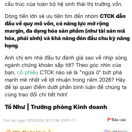
cấu trúc của toàn bộ hệ sinh thái thị trường vốn.
Dòng tiền lớn sẽ ưu tiên tìm đến nhóm
CTCK dẫn
đầu về quy mô vốn, có năng lực mở rộng
margin, đa dạng hóa sản phẩm (như tài sản mã
hóa, phái sinh) và khả năng đón đầu chu kỳ nâng
hạng
.
Anh chị em nhà đầu tư đánh giá sao về nhịp sóng
ngành chứng khoán sắp tới? Theo góc nhìn của
bạn,
cổ phiếu
CTCK nào sẽ là "ngựa ô" bứt phá
mạnh mẽ nhất về lợi nhuận trong năm 2026? Hãy
để lại quan điểm dưới phần bình luận để chúng ta
cùng trao đổi chi tiết hơn!
Tố Như | Trưởng phòng Kinh doanh
Báo cáo
Thứ hai, ngày 11/05/2026 16:13 PM (GMT+7)
Nhà đầu tư lưu ý