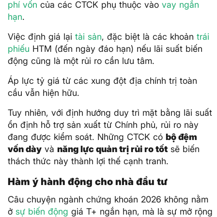
phí vốn
của các CTCK phụ thuộc vào
vay ngắn
hạn
.
Việc định giá lại
tài sản
, đặc biệt là các khoản
trái
phiếu
HTM (đến ngày đáo hạn) nếu lãi suất biến
động cũng là một rủi ro cần lưu tâm.
Áp lực tỷ giá từ các xung đột địa chính trị toàn
cầu vẫn hiện hữu.
Tuy nhiên, với định hướng duy trì mặt bằng lãi suất
ổn định hỗ trợ sản xuất từ Chính phủ, rủi ro này
đang được kiểm soát. Những CTCK có
bộ đệm
vốn dày
và
năng lực quản trị rủi ro tốt
sẽ biến
thách thức này thành lợi thế cạnh tranh.
Hàm ý hành động cho nhà đầu tư
Câu chuyện ngành chứng khoán 2026 không nằm
ở
sự biến động
giá T+ ngắn hạn, mà là sự mở rộng