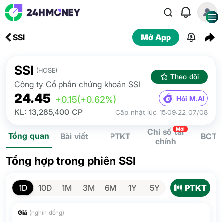
SSI
Mở App
SSI
(HOSE)
Theo dõi
Công ty Cổ phần chứng khoán SSI
24.45
Hỏi M.AI
+0.15
(+0.62%)
KL: 13,285,400 CP
Cập nhật lúc 15:09:22 07/08
Mới
Chỉ số tài
Tổng quan
Bài viết
PTKT
BCTC
chính
Tổng hợp trong phiên SSI
PTKT
1D
10D
1M
3M
6M
1Y
5Y
Giá
(nghìn đồng)