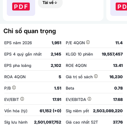
Tải về
Chỉ số quan trọng
EPS năm 2026
1,951
P/E 4QGN
11.4
EPS 4 quý gần nhất
2,145
KLGD 10 phiên
19,557,457
EPS pha loãng
2,102
ROE 4QGN
13.41
ROA 4QGN
5
Giá trị sổ sách
16,230
P/B
1.51
Beta
0.78
EV/EBIT
17.91
EV/EBITDA
17.68
Vốn hóa (tỷ)
61,152 (+0)
Slg niêm yết
2,503,089,220
Slg lưu hành
2,501,097,752
Giá cao nhất 52T
37.76