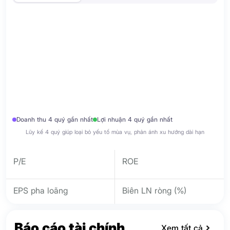
Doanh thu 4 quý gần nhất
Lợi nhuận 4 quý gần nhất
Lũy kế 4 quý giúp loại bỏ yếu tố mùa vụ, phản ánh xu hướng dài hạn
P/E
ROE
EPS pha loãng
Biên LN ròng (%)
Báo cáo tài chính
Xem tất cả