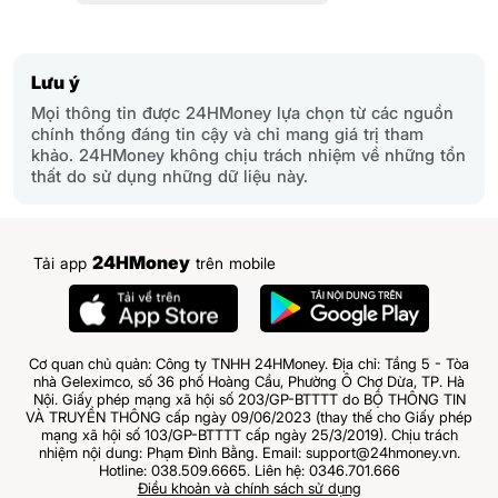
Lưu ý
Mọi thông tin được 24HMoney lựa chọn từ các nguồn
chính thống đáng tin cậy và chỉ mang giá trị tham
khảo. 24HMoney không chịu trách nhiệm về những tổn
thất do sử dụng những dữ liệu này.
24HMoney
Tải app
trên mobile
Cơ quan chủ quản: Công ty TNHH 24HMoney. Địa chỉ: Tầng 5 - Tòa
nhà Geleximco, số 36 phố Hoàng Cầu, Phường Ô Chợ Dừa, TP. Hà
Nội. Giấy phép mạng xã hội số 203/GP-BTTTT do BỘ THÔNG TIN
VÀ TRUYỀN THÔNG cấp ngày 09/06/2023 (thay thế cho Giấy phép
mạng xã hội số 103/GP-BTTTT cấp ngày 25/3/2019). Chịu trách
nhiệm nội dung: Phạm Đình Bằng. Email: support@24hmoney.vn.
Hotline: 038.509.6665. Liên hệ: 0346.701.666
Điều khoản và chính sách sử dụng