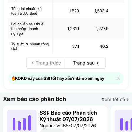
Tổng lợi nhuận kế
1,529
1,593.4
1,00
toán trước thuế
Lợi nhuận sau thuế
1,231.1
1,277.9
8
thu nhập doanh
nghiệp
Tỷ suất lợi nhuận ròng
37.1
40.2
2
(%)
Trang trước
Trang sau
KQKD này của SSI tốt hay xấu? Bấm xem ngay
Xem báo cáo phân tích
Xem tất cả
SSI: Báo cáo Phân tích
Kỹ thuật 07/07/2026
Nguồn: VCBS-07/07/2026