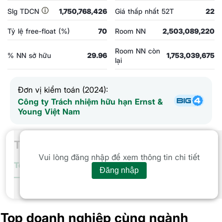
Slg TDCN
1,750,768,426
Giá thấp nhất 52T
22
Tỷ lệ free-float (%)
70
Room NN
2,503,089,220
Room NN còn
% NN sở hữu
29.96
1,753,039,675
lại
Đơn vị kiểm toán (2024):
Công ty Trách nhiệm hữu hạn Ernst &
Young Việt Nam
Thống kê giao dịch
Vui lòng đăng nhập để xem thông tin chi tiết
Tổng giá trị
GTGD Tự doanh
Nước ngoài
Cá nhân
Tổ chứ
Đăng nhập
Tổng giá trị GD trong phiên
Top doanh nghiệp cùng ngành