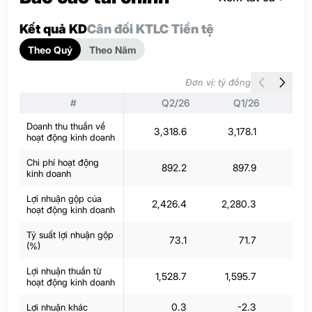
Kết quả KD
Cân đối KT
LC Tiền tệ
Theo Quý
Theo Năm
Đơn vị: tỷ đồng
#
Q2/26
Q1/26
Q
Doanh thu thuần về
3,318.6
3,178.1
3,60
hoạt động kinh doanh
Chi phí hoạt động
892.2
897.9
1,75
kinh doanh
Lợi nhuận gộp của
2,426.4
2,280.3
1,8
hoạt động kinh doanh
Tỷ suất lợi nhuận gộp
73.1
71.7
(%)
Lợi nhuận thuần từ
1,528.7
1,595.7
99
hoạt động kinh doanh
0.3
-2.3
Lợi nhuận khác