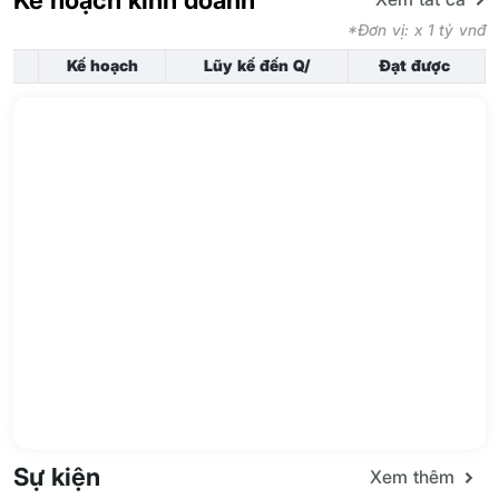
*Đơn vị: x 1 tỷ vnđ
Kế hoạch
Lũy kế đến Q/
Đạt được
Sự kiện
Xem thêm