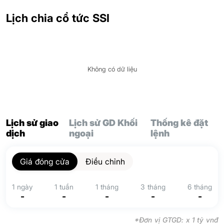
Lịch chia cổ tức SSI
Không có dữ liệu
Lịch sử giao
Lịch sử GD Khối
Thống kê đặt
dịch
ngoại
lệnh
Giá đóng cửa
Điều chỉnh
1 ngày
1 tuần
1 tháng
3 tháng
6 tháng
-
-
-
-
-
*Đơn vị GTGD: x 1 tỷ vnđ