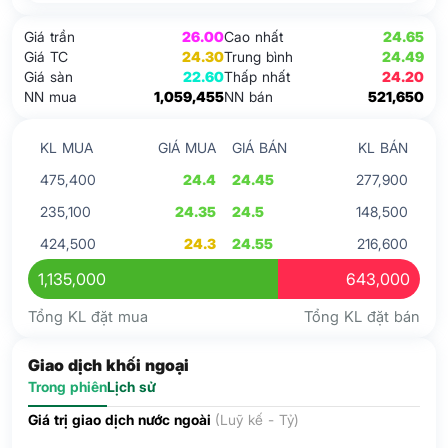
Giá trần
26.00
Cao nhất
24.65
Giá TC
24.30
Trung bình
24.49
Giá sàn
22.60
Thấp nhất
24.20
NN mua
1,059,455
NN bán
521,650
KL MUA
GIÁ MUA
GIÁ BÁN
KL BÁN
475,400
24.4
24.45
277,900
235,100
24.35
24.5
148,500
424,500
24.3
24.55
216,600
1,135,000
643,000
Tổng KL đặt mua
Tổng KL đặt bán
Giao dịch khối ngoại
Trong phiên
Lịch sử
Giá trị giao dịch nước ngoài
(Luỹ kế - Tỷ)