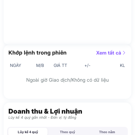
Khớp lệnh trong phiên
Xem tất cả
NGÀY
M/B
GIÁ TT
+/-
KL
Ngoài giờ Giao dịch/Không có dữ liệu
Doanh thu & Lợi nhuận
Lũy kế 4 quý gần nhất - Đơn vị: tỷ đồng
Lũy kế 4 quý
Theo quý
Theo năm