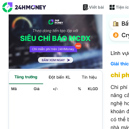
Viết bài
Tiện í
Bấ
Cr
Lĩnh vự
Giải thí
chi p
Tăng trưởng
Đột biến KL
Tín hiệu
Chi phí
Mã
Giá
+/-
%
KLGD
nâng cấ
nghệ ho
khoản đ
có thể 
nhà máy