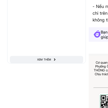
- Nếu m
chi trê
không t
Bạn
giú
XEM THÊM
Cơ quan 
Phường 
THÔNG cấp
Chịu trá