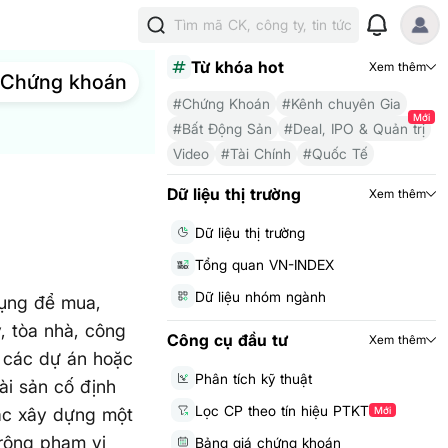
Tìm mã CK, công ty, tin tức
Từ khóa hot
Xem thêm
Chứng khoán
#Chứng Khoán
#Kênh chuyên Gia
Mới
#Bất Động Sản
#Deal, IPO & Quản trị
Video
#Tài Chính
#Quốc Tế
Dữ liệu thị trường
Xem thêm
Dữ liệu thị trường
Tổng quan VN-INDEX
Dữ liệu nhóm ngành
dụng để mua,
, tòa nhà, công
Công cụ đầu tư
Xem thêm
n các dự án hoặc
Phân tích kỹ thuật
ài sản cố định
Lọc CP theo tín hiệu PTKT
ặc xây dựng một
Mới
 rộng phạm vi
Bảng giá chứng khoán