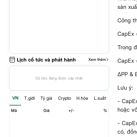
sản xuấ
Công th
CapEx =
Trong đ
Lịch cổ tức và phát hành
Xem thêm
CapEx =
ΔPP & E
Dữ liệu đang được cập nhật
Lưu ý:
VN
T.giới
Tỷ giá
Crypto
H.hóa
L.suất
- CapEx
hoặc vố
Mã
Giá
+/-
%
- CapEx
có, đồn