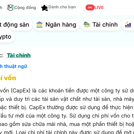
ch
Cộng đồng
Dành cho bạn
LIVE
t động sản
Ngân hàng
Tài chính
ypto
c:
Tài chính
ch thuật ngữ
hí vốn
 vốn (CapEx) là các khoản tiền được một công ty sử 
p và duy trì các tài sản vật chất như tài sản, nhà máy
ặc thiết bị. CapEx thường được sử dụng để thực hiệ
ầu tư mới của một công ty. Sử dụng chi phí vốn cho t
bao gồm sửa chữa mái nhà, mua một phần thiết bị ho
 mới. Loại chi phí tài chính này được sử dụng để mở