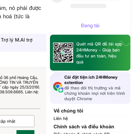
ăm, nó phải được
 hoá (tức là
Đang tải
Trợ lý M.AI trợ
Quét mã QR để tải app
24HMoney - Giúp bạn
đầu tư an toàn, hiệu
quả
Cài đặt tiện ích 24HMoney
số 36 phố Hoàng Cầu,
THÔNG TIN VÀ TRUYỀN
extention
 cấp ngày 25/3/2019).
để theo dõi thị trường và mã
38.509.6665. Liên hệ:
chứng khoán mọi nơi trên trình
duyệt Chrome
Về chúng tôi
Liên hệ
Chính sách và điều khoản