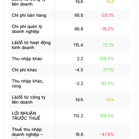
N/A
N/A
liên doanh
Chi phí bán hàng
66.6
-33.1%
4
Chi phí quản lý
86.8
-16.2%
8
doanh nghiệp
Lãi/lỗ từ hoạt động
115.4
72.1%
13
kinh doanh
Thu nhập khác
2.2
139.3%
Chi phí khác
-4.5
37.1%
Thu nhập khác,
-2.2
82.5%
-
ròng
Lãi/lỗ từ công ty
N/A
N/A
liên doanh
LỢI NHUẬN
113.2
108.5%
13
TRƯỚC THUẾ
Thuế thu nhập
doanh nghiệp –
18.8
-47.6%