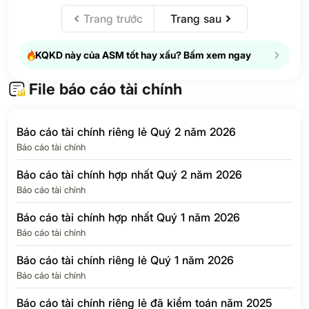
hiện thời
Trang trước
Trang sau
Thuế thu nhập
doanh nghiệp –
N/A
N/A
hoãn lại
KQKD này của ASM tốt hay xấu? Bấm xem ngay
Chi phí thuế thu
18.8
-47.6%
nhập doanh nghiệp
File báo cáo tài chính
LỢI NHUẬN SAU
94.4
127.3%
1
THUẾ TNDN
Báo cáo tài chính riêng lẻ Quý 2 năm 2026
Lợi ích của cổ
Báo cáo tài chính
41.5
74.3%
3
đông thiểu số
Báo cáo tài chính hợp nhất Quý 2 năm 2026
Lợi nhuận của Cổ
Báo cáo tài chính
đông của Công ty
52.9
198.3%
8
mẹ
Báo cáo tài chính hợp nhất Quý 1 năm 2026
EPS Quý
N/A
N/A
Báo cáo tài chính
Báo cáo tài chính riêng lẻ Quý 1 năm 2026
Báo cáo tài chính
Báo cáo tài chính riêng lẻ đã kiểm toán năm 2025