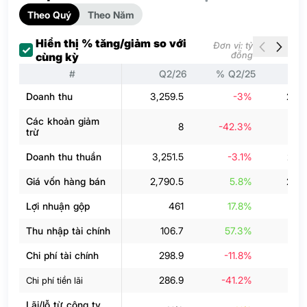
Theo Quý
Theo Năm
Hiển thị % tăng/giảm so với
Đơn vị: tỷ
đồng
cùng kỳ
#
Q2/26
% Q2/25
Q
Doanh thu
3,259.5
-3%
2,48
Các khoản giảm
8
-42.3%
trừ
Doanh thu thuần
3,251.5
-3.1%
2,46
Giá vốn hàng bán
2,790.5
5.8%
2,09
Lợi nhuận gộp
461
17.8%
37
Thu nhập tài chính
106.7
57.3%
Chi phí tài chính
298.9
-11.8%
15
286.9
-41.2%
14
Chi phí tiền lãi
Lãi/lỗ từ công ty