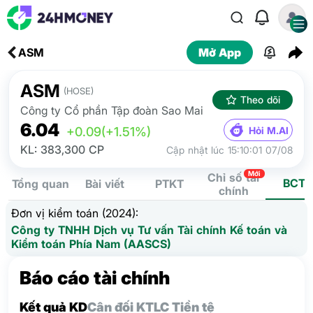
ASM
Mở App
ASM
(HOSE)
Theo dõi
Công ty Cổ phần Tập đoàn Sao Mai
6.04
Hỏi M.AI
+0.09
(+1.51%)
KL: 383,300 CP
Cập nhật lúc 15:10:01 07/08
Mới
Chỉ số tài
BCTC
Tổng quan
Bài viết
PTKT
chính
Đơn vị kiểm toán (2024):
Công ty TNHH Dịch vụ Tư vấn Tài chính Kế toán và
Kiểm toán Phía Nam (AASCS)
Báo cáo tài chính
Kết quả KD
Cân đối KT
LC Tiền tệ