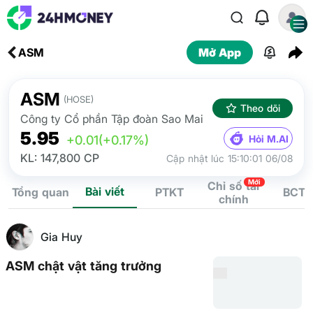
ASM
Mở App
ASM
(HOSE)
Theo dõi
Công ty Cổ phần Tập đoàn Sao Mai
5.95
Hỏi M.AI
+0.01
(+0.17%)
KL: 147,800 CP
Cập nhật lúc 15:10:01 06/08
Mới
Chỉ số tài
Bài viết
Tổng quan
PTKT
BCTC
chính
Gia Huy
ASM chật vật tăng trưởng