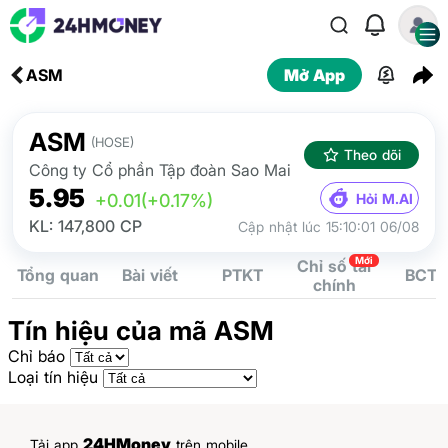
ASM
Mở App
ASM
(HOSE)
Theo dõi
Công ty Cổ phần Tập đoàn Sao Mai
5.95
Hỏi M.AI
+0.01
(+0.17%)
KL: 147,800 CP
Cập nhật lúc 15:10:01 06/08
Mới
Chỉ số tài
Tổng quan
Bài viết
PTKT
BCTC
chính
Tín hiệu của mã ASM
Chỉ báo
Loại tín hiệu
24HMoney
Tải app
trên mobile