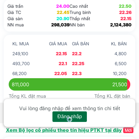
Giá trần
24.00
Cao nhất
22.50
Giá TC
22.45
Trung bình
22.26
Giá sàn
20.90
Thấp nhất
22.15
NN mua
298,039
NN bán
2,124,380
KL MUA
GIÁ MUA
GIÁ BÁN
KL BÁN
249,100
22.15
22.2
4,800
493,700
22.1
22.25
6,500
68,200
22.05
22.3
10,200
811,000
21,500
Tổng KL đặt mua
Tổng KL đặt bán
Tín hiệu kỹ thuật
Xem tất cả
Vui lòng đăng nhập để xem thông tin chi tiết
Đăng nhập
Xem Bộ lọc cổ phiếu theo tín hiệu PTKT tại đây
Mới