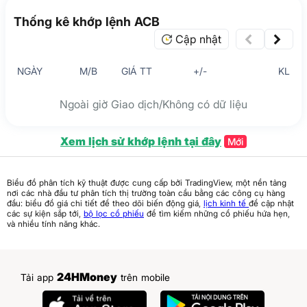
Thống kê khớp lệnh ACB
Cập nhật
NGÀY
M/B
GIÁ TT
+/-
KL
Ngoài giờ Giao dịch/Không có dữ liệu
Xem lịch sử khớp lệnh tại đây
Mới
Biểu đồ phân tích kỹ thuật được cung cấp bởi TradingView, một nền tảng
nơi các nhà đầu tư phân tích thị trường toàn cầu bằng các công cụ hàng
đầu: biểu đồ giá chi tiết để theo dõi biến động giá,
lịch kinh tế
để cập nhật
các sự kiện sắp tới,
bộ lọc cổ phiếu
để tìm kiếm những cổ phiếu hứa hẹn,
và nhiều tính năng khác.
24HMoney
Tải app
trên mobile