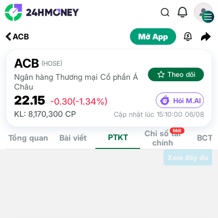
ACB
Mở App
ACB
(HOSE)
Theo dõi
Ngân hàng Thương mại Cổ phần Á
Châu
22.15
Hỏi M.AI
-0.30
(-1.34%)
KL: 8,170,300 CP
Cập nhật lúc 15:10:00 06/08
Mới
Chỉ số tài
PTKT
Tổng quan
Bài viết
BCTC
chính
Xem đầy đủ