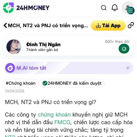
MCH, NT2 và PNJ có triển vọng
Tải App
gì?
600+ theo dõi
Đinh Thị Ngân
Thành viên gắn bó
M.AI tóm tắt
#Chứng khoán
24HMONEY đã kiểm duyệt
13/04/2026
MCH, NT2 và PNJ có triển vọng gì?
Các công ty
chứng khoán
khuyến nghị giữ MCH
nhờ vị thế dẫn đầu
FMCG
, chiến lược cao cấp hóa
và nền tảng tài chính vững chắc; tăng tỷ trọng