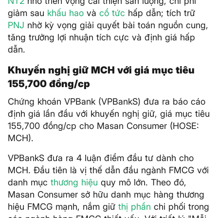
NT2
nhờ triển vọng cải thiện sản lượng, chi phí
giảm sau
khấu hao
và
cổ tức
hấp dẫn; tích trữ
PNJ
nhờ kỳ vọng giải quyết bài toán nguồn cung,
tăng trưởng lợi nhuận tích cực và định giá hấp
dẫn.
Khuyến nghị giữ MCH với giá mục tiêu
155,700 đồng/cp
Chứng khoán VPBank (VPBankS) đưa ra báo cáo
định giá lần đầu với khuyến nghị giữ, giá mục tiêu
155,700 đồng/cp cho Masan Consumer (HOSE:
MCH).
VPBankS đưa ra 4 luận điểm đầu tư dành cho
MCH. Đầu tiên là vị thế dẫn đầu ngành FMCG với
danh mục
thương hiệu
quy mô lớn. Theo đó,
Masan Consumer sở hữu danh mục hàng thương
hiệu FMCG mạnh, nắm giữ
thị phần
chi phối trong