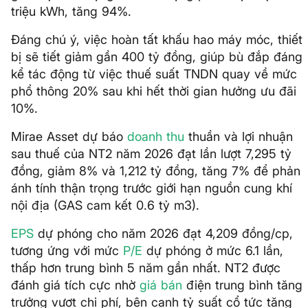
triệu kWh, tăng 94%.
Đáng chú ý, việc hoàn tất khấu hao máy móc, thiết
bị sẽ tiết giảm gần 400 tỷ đồng, giúp bù đắp đáng
kể tác động từ việc thuế suất TNDN quay về mức
phổ thông 20% sau khi hết thời gian hưởng ưu đãi
10%.
Mirae Asset dự báo
doanh thu
thuần và lợi nhuận
sau thuế của NT2 năm 2026 đạt lần lượt 7,295 tỷ
đồng, giảm 8% và 1,212 tỷ đồng, tăng 7% để phản
ánh tính thận trọng trước giới hạn nguồn cung khí
nội địa (GAS cam kết 0.6 tỷ m3).
EPS
dự phóng cho năm 2026 đạt 4,209 đồng/cp,
tương ứng với mức
P/E
dự phóng ở mức 6.1 lần,
thấp hơn trung bình 5 năm gần nhất. NT2 được
đánh giá tích cực nhờ
giá bán
điện trung bình tăng
trưởng vượt chi phí, bên cạnh tỷ suất cổ tức tăng