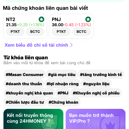
Mã chứng khoán liên quan bài viết
NT2
PNJ
21.35
+0.25 (+1.18%)
36.00
-0.45 (-1.23%)
PTKT
BCTC
PTKT
BCTC
Xem biểu đồ chỉ số tài chính
Từ khóa liên quan
Bấm vào mỗi từ khóa để xem bài cùng chủ đề
#Masan Consumer
#giá mục tiêu
#tăng trưởng kinh tế
#doanh thu thuần
#lợi nhuận ròng
#nguyên liệu
#khuyến nghị khả quan
#PNJ
#Khuyến nghị cổ phiếu
#Chiến lược đầu tư
#Chứng khoán
Kết nối truyền thông
Bạn muốn trở thành
cùng 24HMONEY ?
VIP/Pro ?