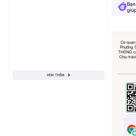
Bạn
giú
Cơ quan 
Phường 
THÔNG cấp
Chịu trá
XEM THÊM