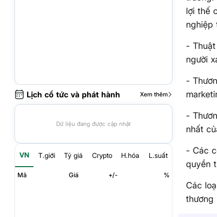
lợi thế
nghiệp 
- Thuật
người x
- Thươn
marketi
Lịch cổ tức và phát hành
Xem thêm
- Thươn
Dữ liệu đang được cập nhật
nhất củ
- Các c
VN
T.giới
Tỷ giá
Crypto
H.hóa
L.suất
quyền t
Mã
Giá
+/-
%
Các loạ
thương 