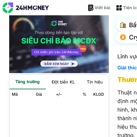
Viết bài
Tiện í
Bấ
Cr
Lĩnh vự
Giải thí
Thươn
Tăng trưởng
Đột biến KL
Tín hiệu
Thuật n
Mã
Giá
+/-
%
KLGD
định mộ
hình, k
thành n
hiệu th
trường.