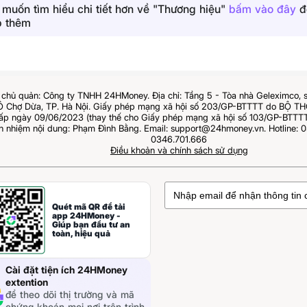
 muốn tìm hiểu chi tiết hơn về "Thương hiệu"
bấm vào đây
để
p thêm
chủ quản: Công ty TNHH 24HMoney. Địa chỉ: Tầng 5 - Tòa nhà Geleximco, 
Ô Chợ Dừa, TP. Hà Nội. Giấy phép mạng xã hội số 203/GP-BTTTT do BỘ 
 ngày 09/06/2023 (thay thế cho Giấy phép mạng xã hội số 103/GP-BTTTT
ch nhiệm nội dung: Phạm Đình Bằng. Email: support@24hmoney.vn. Hotline: 0
0346.701.666
Điều khoản và chính sách sử dụng
Quét mã QR để tải
app 24HMoney -
Giúp bạn đầu tư an
toàn, hiệu quả
Cài đặt tiện ích 24HMoney
extention
để theo dõi thị trường và mã
chứng khoán mọi nơi trên trình