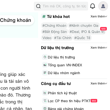
Tìm mã CK, công ty, tin tức
Từ khóa hot
Xem thêm
Chứng khoán
#Chứng Khoán
#Kênh chuyên Gia
Mới
#Bất Động Sản
#Deal, IPO & Quản trị
Video
#Tài Chính
#Quốc Tế
Dữ liệu thị trường
Xem thêm
Dữ liệu thị trường
Tổng quan VN-INDEX
Dữ liệu nhóm ngành
ing giúp xác
 là tài sản vô
Công cụ đầu tư
Xem thêm
 con người hình
Phân tích kỹ thuật
nào đó. Thương
Lọc CP theo tín hiệu PTKT
c trong thị
Mới
oặc cá nhân, tạo
Bảng giá chứng khoán