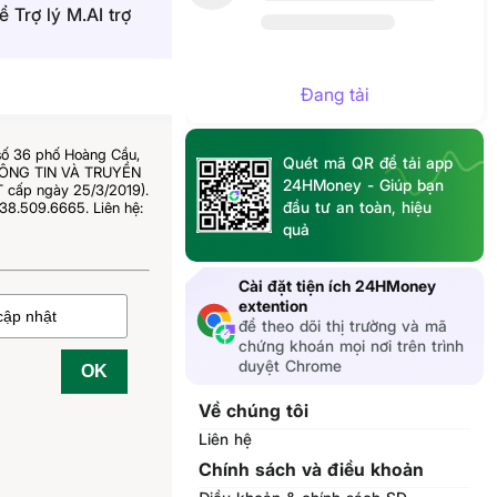
 Trợ lý M.AI trợ
Đang tải
số 36 phố Hoàng Cầu,
Quét mã QR để tải app
THÔNG TIN VÀ TRUYỀN
24HMoney - Giúp bạn
 cấp ngày 25/3/2019).
đầu tư an toàn, hiệu
38.509.6665. Liên hệ:
quả
Cài đặt tiện ích 24HMoney
extention
để theo dõi thị trường và mã
chứng khoán mọi nơi trên trình
duyệt Chrome
OK
Về chúng tôi
Liên hệ
Chính sách và điều khoản