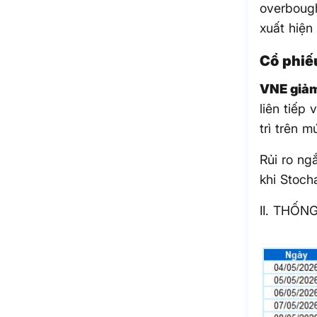
overbough
xuất hiện 
Cổ phiế
VNE giả
liên tiếp
trì trên 
Rủi ro ng
khi Stocha
II. THỐ