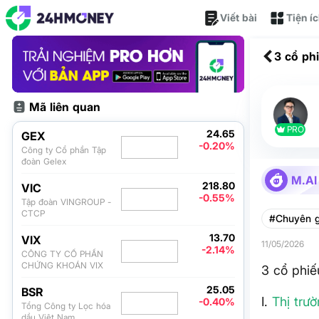
Viết bài
Tiện í
3 cổ ph
Mã liên quan
PRO
24.65
GEX
-0.20%
Công ty Cổ phần Tập
đoàn Gelex
M.AI
218.80
VIC
-0.55%
Tập đoàn VINGROUP -
CTCP
#Chuyên g
13.70
VIX
11/05/2026
-2.14%
CÔNG TY CỔ PHẦN
CHỨNG KHOÁN VIX
3 cổ phiế
25.05
BSR
I.
Thị trư
-0.40%
Tổng Công ty Lọc hóa
dầu Việt Nam