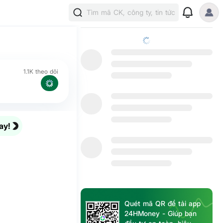
Tìm mã CK, công ty, tin tức
1.1K theo dõi
ay!
Quét mã QR để tải app
24HMoney - Giúp bạn