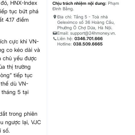
 đó, HNX-Index
Chịu trách nhiệm nội dung:
Phạm
Đình Bằng.
iếp tục bứt phá
Địa chỉ: Tầng 5 - Toà nhà
t 4.17 điểm
Geleximco số 36 Hoàng Cầu,
Phường Ô Chợ Dừa, Hà Nội.
Email: support@24hmoney.vn.
Liên hệ:
0346.701.666
ích cực khi VN-
Hotline:
038.509.6665
ng co kéo dài và
ẫn chủ yếu được
ủa thị trường
òng” tiếp tục
 thế dù VN-
 tháng 5 tại
dắt trong phiên
u ngược lại, VJC
 số.