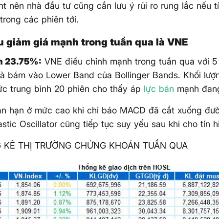
t nên nhà đầu tư cũng cần lưu ý rủi ro rung lắc nếu tí
trong các phiên tới.
u giảm giá mạnh trong tuần qua là VNE
m 23.75%:
VNE điều chỉnh mạnh trong tuần qua với 5
 và bám vào Lower Band của Bollinger Bands. Khối lượ
mức trung bình 20 phiên cho thấy áp
lực bán
mạnh đang
ắn hạn ở mức cao khi chỉ báo MACD đã cắt xuống đườ
stic Oscillator cũng tiếp tục suy yếu sau khi cho tín h
NG KÊ THỊ TRƯỜNG CHỨNG KHOÁN TUẦN QUA