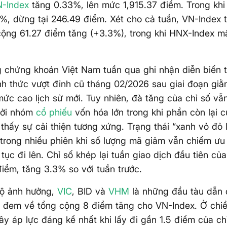
-Index
tăng 0.33%, lên mức 1,915.37 điểm. Trong khi
%, dừng tại 246.49 điểm. Xét cho cả tuần, VN-Index t
cộng 61.27 điểm tăng (+3.3%), trong khi HNX-Index mấ
g chứng khoán Việt Nam tuần qua ghi nhận diễn biến t
nh thức vượt đỉnh cũ tháng 02/2026 sau giai đoạn giằ
 mức cao lịch sử mới. Tuy nhiên, đà tăng của chỉ số v
bởi nhóm
cổ phiếu
vốn hóa lớn trong khi phần còn lại c
thấy sự cải thiện tương xứng. Trạng thái “xanh vỏ đỏ l
 trong nhiều phiên khi số lượng mã giảm vẫn chiếm ưu
 tục đi lên. Chỉ số khép lại tuần giao dịch đầu tiên của
điểm, tăng 3.3% so với tuần trước.
ộ ảnh hưởng,
VIC
, BID và
VHM
là những đầu tàu dẫn 
, đem về tổng cộng 8 điểm tăng cho VN-Index. Ở chiề
y áp lực đáng kể nhất khi lấy đi gần 1.5 điểm của chỉ