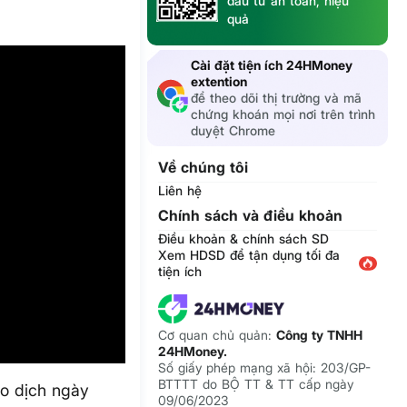
đầu tư an toàn, hiệu
quả
Cài đặt tiện ích 24HMoney
extention
để theo dõi thị trường và mã
chứng khoán mọi nơi trên trình
duyệt Chrome
Về chúng tôi
Liên hệ
Chính sách và điều khoản
Điều khoản & chính sách SD
Xem HDSD để tận dụng tối đa
tiện ích
Cơ quan chủ quản:
Công ty TNHH
24HMoney.
Số giấy phép mạng xã hội: 203/GP-
BTTTT do BỘ TT & TT cấp ngày
ao dịch ngày
09/06/2023