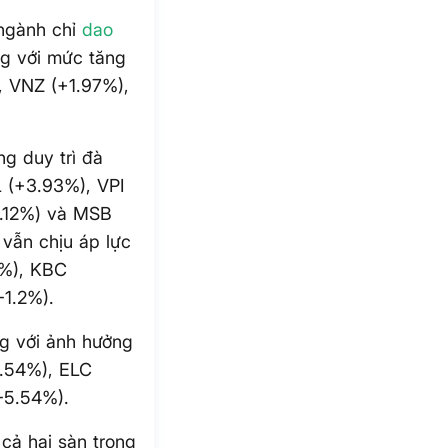
 ngành chỉ
dao
ng với mức tăng
, VNZ (+1.97%),
ng duy trì đà
 (+3.93%), VPI
1.12%) và MSB
 vẫn chịu áp lực
1%), KBC
-1.2%).
ng với ảnh hưởng
0.54%), ELC
-5.54%).
 cả hai sàn trong