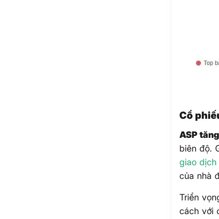
Cổ phiế
ASP tăn
biên độ. 
giao dịch
của nhà đ
Triển vọn
cách với 