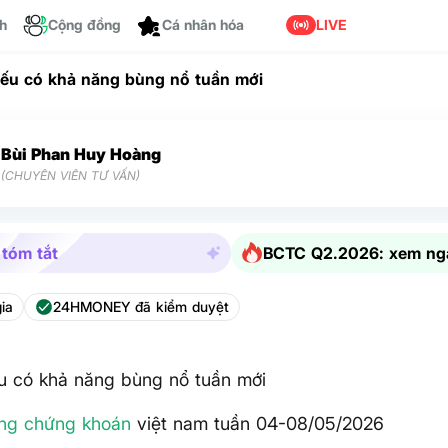
ch
Cộng đồng
LIVE
Cá nhân hóa
iếu có khả năng bùng nổ tuần mới
Bùi Phan Huy Hoàng
(CHUYÊN VIÊN TƯ VẤN)
 tóm tắt
BCTC Q2.2026: xem ng
ia
24HMONEY đã kiểm duyệt
u có khả năng bùng nổ tuần mới
ờng
chứng khoán
việt nam tuần 04-08/05/2026