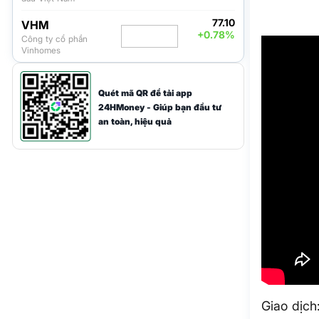
77.10
VHM
+0.78%
Công ty cổ phần
Vinhomes
Quét mã QR để tải app
24HMoney - Giúp bạn đầu tư
an toàn, hiệu quả
Giao dịch