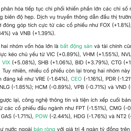
 phân hóa tiếp tục chi phối khiến phần lớn các chỉ số
g biên độ hẹp. Dịch vụ truyền thông dẫn đầu thị trườ
ờ đóng góp tích cực từ các cổ phiếu như FOX (+1.8%)
34%) và VNB (+1.39%).
 hai nhóm vốn hóa lớn là
bất động sản
và tài chính cũ
lực kéo chủ yếu từ VIC (+0.89%), VHM (+1.55%), NVL
;
VIX
(+5.08%), SHB (+1.06%), BID (+3.79%), CTG (+
 Tuy nhiên, nhiều cổ phiếu còn lại trong hai nhóm này
h đáng kể như VRE (-1.64%),
CEO
(-1.16%), PDR (-1.2
 NLG (-1.85%); HCM (-0.89%), VPB (-0.71%) và VND (
gược lại, công nghệ thông tin và tiện ích xếp cuối bả
từ các cổ phiếu đầu ngành như FPT (-1.51%), CMG (-
 GAS (-1.71%),
POW
(-2.44%), HDG (-1.76%) và NT2 (
tư nước ngoài
bán ròng
với giá trị 4 ngàn tỷ đồng trên