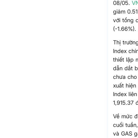
08/05.
VN
giảm 0.51
với tổng 
(-1.66%).
Thị trườn
Index chí
thiết lập
dẫn dắt 
chưa cho 
xuất hiện
Index liên
1,915.37 
Về mức đ
cuối tuần
và GAS gâ