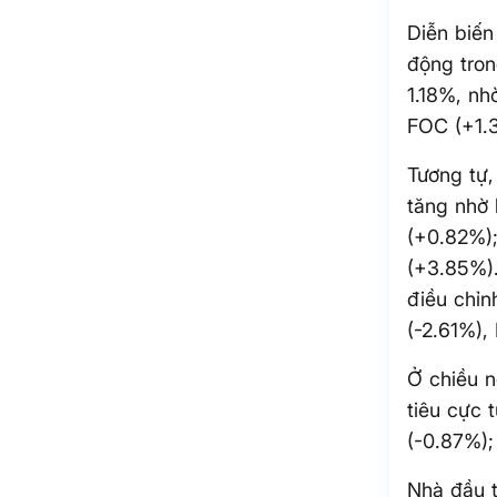
Diễn biến
động tron
1.18%, nh
FOC (+1.
Tương tự,
tăng nhờ 
(+0.82%)
(+3.85%).
điều chỉn
(-2.61%),
Ở chiều n
tiêu cực 
(-0.87%);
Nhà đầu 