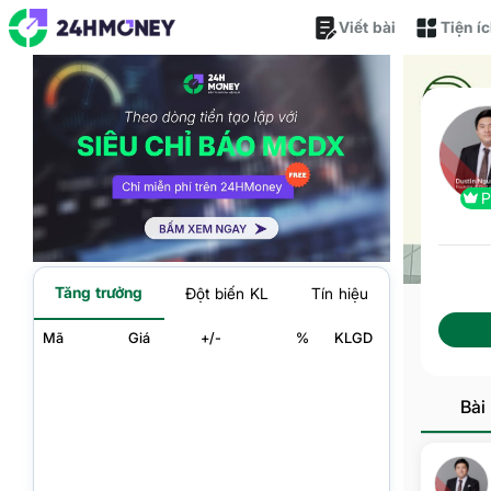
Viết bài
Tiện í
Tăng trưởng
Đột biến KL
Tín hiệu
Mã
Giá
+/-
%
KLGD
Bài 