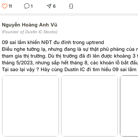
11
1
6
Nguyễn Hoàng Anh Vũ
(Founder of Dustin IC Stocks)
09 sai lầm khiến NĐT đu đỉnh trong uptrend
Điều nghe tưởng lạ, nhưng đang là sự thật phũ phàng của 
tham gia thị trường. Dù thị trường đã đi lên được khoảng 3 
tháng 5/2023, nhưng sắp hết tháng 8, các khoản lỗ bắt đầu 
Tại sao lại vậy ? Hãy cùng Dustin IC đi tìm hiểu 09 sai l
gặp phải, kể cả người mới hay người cũ đều có thể phạm n
nó khiến cho NĐT khó kiếm tiền dù xác suất thành công tr
trường tăng giá là rất cao.