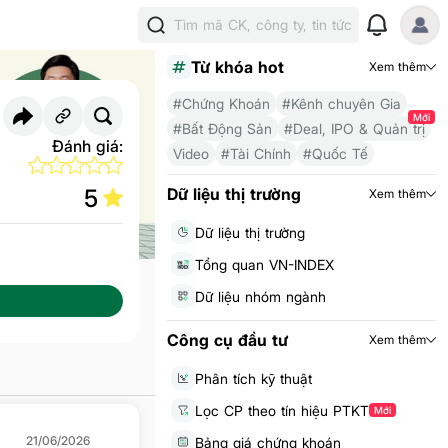
Tìm mã CK, công ty, tin tức
Từ khóa hot
Xem thêm
#Chứng Khoán
#Kênh chuyên Gia
Mới
#Bất Động Sản
#Deal, IPO & Quản trị
Đánh giá:
Video
#Tài Chính
#Quốc Tế
5
Dữ liệu thị trường
Xem thêm
Dữ liệu thị trường
Tổng quan VN-INDEX
Dữ liệu nhóm ngành
Công cụ đầu tư
Xem thêm
Phân tích kỹ thuật
Lọc CP theo tín hiệu PTKT
Mới
21/06/2026
Bảng giá chứng khoán