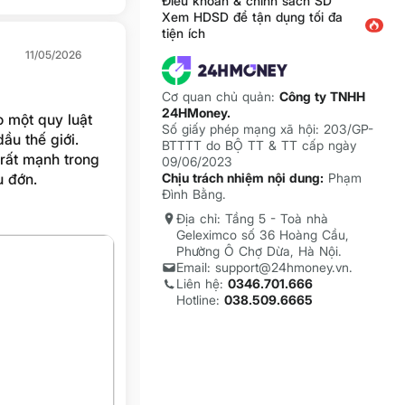
Điều khoản & chính sách SD
Xem HDSD để tận dụng tối đa
tiện ích
11/05/2026
Cơ quan chủ quản:
Công ty TNHH
24HMoney.
o một quy luật
Số giấy phép mạng xã hội: 203/GP-
ầu thế giới.
BTTTT do BỘ TT & TT cấp ngày
 rất mạnh trong
09/06/2023
u đớn.
Chịu trách nhiệm nội dung:
Phạm
Đình Bằng.
Địa chỉ: Tầng 5 - Toà nhà
Geleximco số 36 Hoàng Cầu,
Phường Ô Chợ Dừa, Hà Nội.
Email: support@24hmoney.vn.
Liên hệ:
0346.701.666
Hotline:
038.509.6665