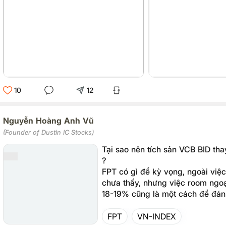
10
12
Nguyễn Hoàng Anh Vũ
(Founder of Dustin IC Stocks)
Tại sao nên tích sản VCB BID tha
?
FPT có gì để kỳ vọng, ngoài việ
chưa thấy, nhưng việc room ngoạ
18-19% cũng là một cách để đánh
dẫn...
FPT
VN-INDEX