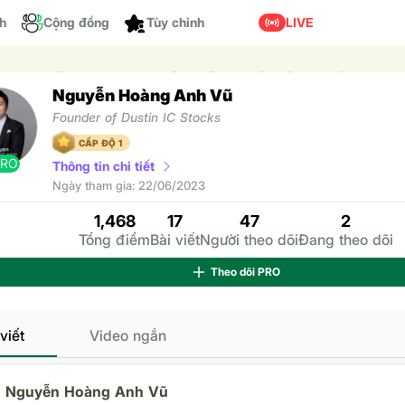
ch
Cộng đồng
LIVE
Tùy chỉnh
Nguyễn Hoàng Anh Vũ
Founder of Dustin IC Stocks
CẤP ĐỘ 1
PRO
Thông tin chi tiết
Ngày tham gia: 22/06/2023
1,468
17
47
2
Tổng điểm
Bài viết
Người theo dõi
Đang theo dõi
Theo dõi
PRO
viết
Video ngắn
Nguyễn Hoàng Anh Vũ