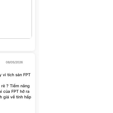
08/05/2026
y vì tích sản FPT
c rẻ ? Tiềm năng
i của FPT hở ra
 giá về tính hấp