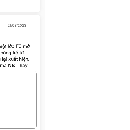
21/08/2023
một lớp F0 mới
tháng kể từ
lại xuất hiện.
ầm mà NĐT hay
hững điều này,
ong một thị
+11