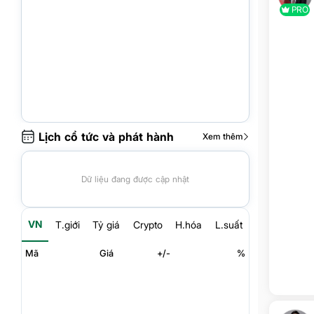
PRO
Lịch cổ tức và phát hành
Xem thêm
Dữ liệu đang được cập nhật
VN
T.giới
Tỷ giá
Crypto
H.hóa
L.suất
Mã
Giá
+/-
%