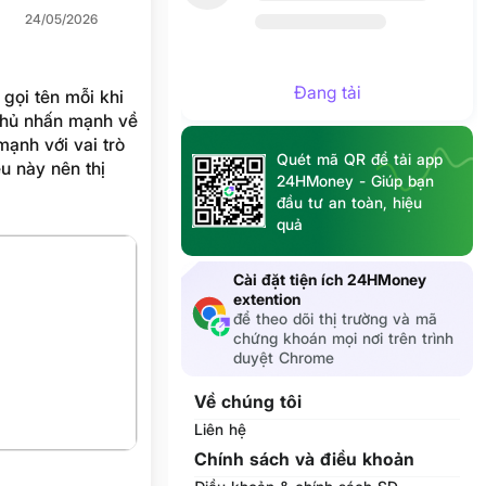
24/05/2026
Đang tải
gọi tên mỗi khi
 phủ nhấn mạnh về
mạnh với vai trò
Quét mã QR để tải app
ều này nên thị
24HMoney - Giúp bạn
cơ hội đầu tư
đầu tư an toàn, hiệu
quả
Cài đặt tiện ích 24HMoney
extention
để theo dõi thị trường và mã
chứng khoán mọi nơi trên trình
duyệt Chrome
Về chúng tôi
Liên hệ
Chính sách và điều khoản