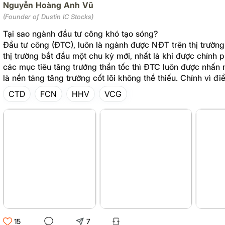
Nguyễn Hoàng Anh Vũ
(Founder of Dustin IC Stocks)
Tại sao ngành đầu tư công khó tạo sóng?
Đầu tư công (ĐTC), luôn là ngành được NĐT trên thị trường 
thị trường bắt đầu một chu kỳ mới, nhất là khi được chính
các mục tiêu tăng trưởng thần tốc thì ĐTC luôn được nhấn 
là nền tảng tăng trưởng cốt lõi không thể thiếu. Chính vì đi
hiếu của NĐT trên thị trường luôn hướng đến ĐTC như một 
CTD
FCN
HHV
VCG
không thể thiếu trong vài chu kỳ sóng gần đây.
15
7