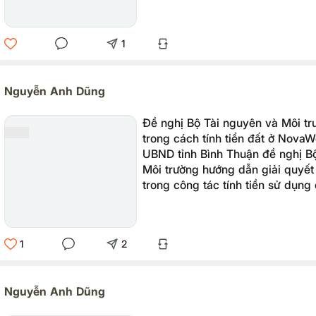
từ các nước nhưng lại giảm ăn h
Nam.
1
Nguyễn Anh Dũng
Đề nghị Bộ Tài nguyên và Môi t
trong cách tính tiền đất ở NovaW
UBND tỉnh Bình Thuận đề nghị B
Môi trường hướng dẫn giải quyế
trong công tác tính tiền sử dụng
NovaWorld Phan Thiết.
1
2
Nguyễn Anh Dũng