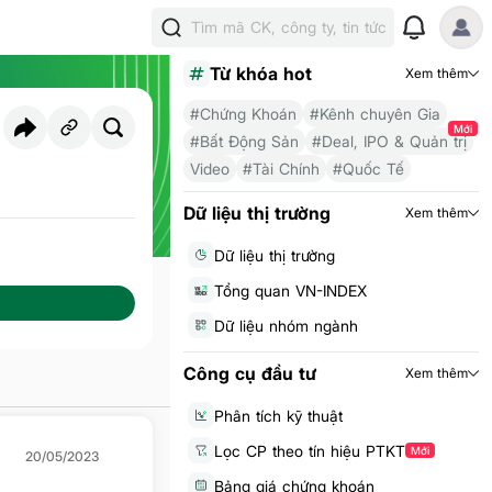
Tìm mã CK, công ty, tin tức
Từ khóa hot
Xem thêm
#Chứng Khoán
#Kênh chuyên Gia
Mới
#Bất Động Sản
#Deal, IPO & Quản trị
Video
#Tài Chính
#Quốc Tế
ời theo dõi
99
Dữ liệu thị trường
Xem thêm
Dữ liệu thị trường
Tổng quan VN-INDEX
Dữ liệu nhóm ngành
Công cụ đầu tư
Xem thêm
Phân tích kỹ thuật
Lọc CP theo tín hiệu PTKT
Mới
20/05/2023
Bảng giá chứng khoán