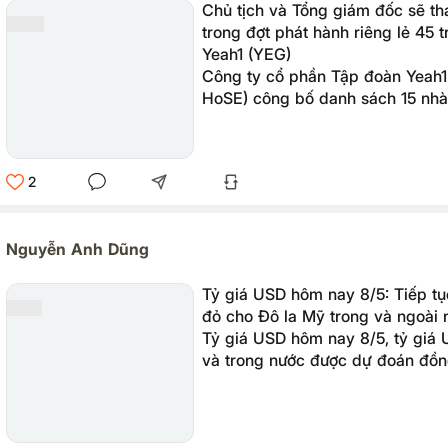
Chủ tịch và Tổng giám đốc sẽ t
trong đợt phát hành riêng lẻ 45 t
Yeah1 (YEG)
Công ty cổ phần Tập đoàn Yeah1
HoSE) công bố danh sách 15 nhà
đợt chào bán 45 triệu cổ phiếu r
động 450 tỷ đồng.
2
Nguyễn Anh Dũng
Tỷ giá USD hôm nay 8/5: Tiếp tụ
đỏ cho Đô la Mỹ trong và ngoài 
Tỷ giá USD hôm nay 8/5, tỷ giá U
và trong nước được dự đoán đồng