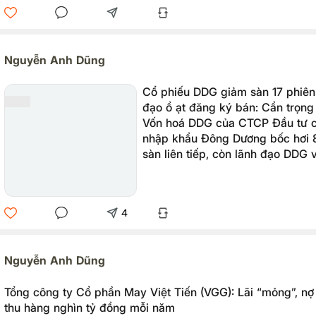
Nguyễn Anh Dũng
Cổ phiếu DDG giảm sàn 17 phiên l
đạo ồ ạt đăng ký bán: Cẩn trọng 
Vốn hoá DDG của CTCP Đầu tư c
nhập khẩu Đông Dương bốc hơi 
sàn liên tiếp, còn lãnh đạo DDG 
đăng ký bán giữa lúc cổ phiếu l
từ khi niêm yết đến nay .
4
Nguyễn Anh Dũng
Tổng công ty Cổ phần May Việt Tiến (VGG): Lãi “mỏng”, nợ
thu hàng nghìn tỷ đồng mỗi năm