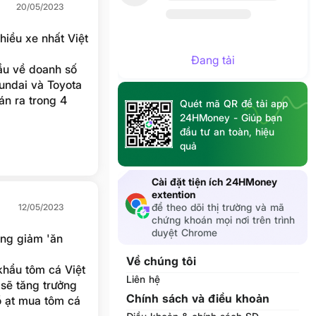
20/05/2023
hiều xe nhất Việt
Đang tải
ầu về doanh số
yundai và Toyota
bán ra trong 4
Quét mã QR để tải app
24HMoney - Giúp bạn
đầu tư an toàn, hiệu
quả
Cài đặt tiện ích 24HMoney
extention
để theo dõi thị trường và mã
12/05/2023
chứng khoán mọi nơi trên trình
duyệt Chrome
ng giảm 'ăn
Về chúng tôi
khẩu tôm cá Việt
Liên hệ
 sẽ tăng trưởng
Chính sách và điều khoản
ồ ạt mua tôm cá