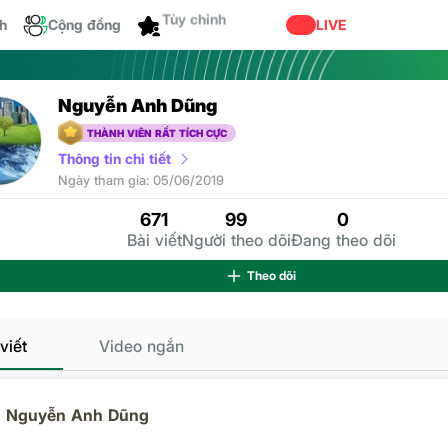
ch
Cộng đồng
Tùy chỉnh
LIVE
Nguyễn Anh Dũng
THÀNH VIÊN RẤT TÍCH CỰC
Thông tin chi tiết
Ngư
Ngày tham gia: 05/06/2019
671
99
0
Bài viết
Người theo dõi
Đang theo dõi
Theo dõi
viết
Video ngắn
Nguyễn Anh Dũng