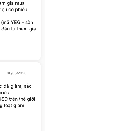
ham gia mua
riệu cổ phiếu
 (mã YEG - sàn
 đầu tư tham gia
iêng lẻ để huy
08/05/2023
c đà giảm, sắc
nước
SD trên thế giới
 loạt giảm.