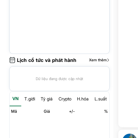
Lịch cổ tức và phát hành
Xem thêm
Dữ liệu đang được cập nhật
VN
T.giới
Tỷ giá
Crypto
H.hóa
L.suất
Mã
Giá
+/-
%