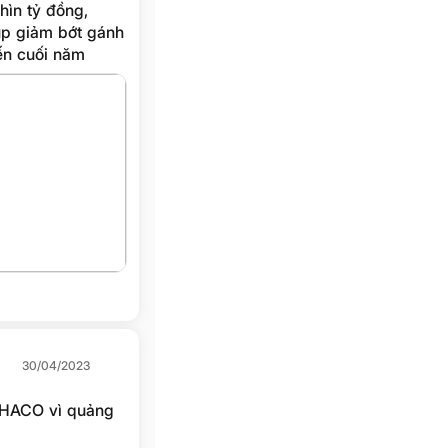
ìn tỷ đồng,
úp giảm bớt gánh
ến cuối năm
 gấp đôi vốn chủ
30/04/2023
PHACO vì quảng