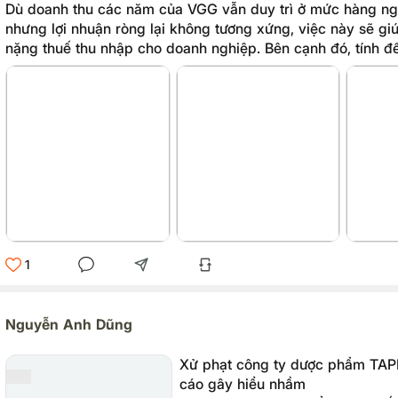
Dù doanh thu các năm của VGG vẫn duy trì ở mức hàng ngh
nhưng lợi nhuận ròng lại không tương xứng, việc này sẽ gi
nặng thuế thu nhập cho doanh nghiệp. Bên cạnh đó, tính đ
2022, tổng nợ của công ty tăng 43,5% so với cùng kỳ, gần
sở hữu.
1
Nguyễn Anh Dũng
Xử phạt công ty dược phẩm TA
cáo gây hiểu nhầm