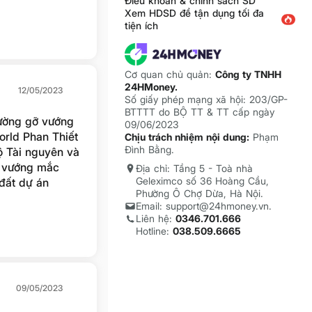
àng của Việt
Điều khoản & chính sách SD
Xem HDSD để tận dụng tối đa
tiện ích
Cơ quan chủ quản:
Công ty TNHH
24HMoney.
12/05/2023
Số giấy phép mạng xã hội: 203/GP-
BTTTT do BỘ TT & TT cấp ngày
rường gỡ vướng
09/06/2023
orld Phan Thiết
Chịu trách nhiệm nội dung:
Phạm
Đình Bằng.
ộ Tài nguyên và
t vướng mắc
Địa chỉ: Tầng 5 - Toà nhà
Geleximco số 36 Hoàng Cầu,
 đất dự án
Phường Ô Chợ Dừa, Hà Nội.
Email: support@24hmoney.vn.
Liên hệ:
0346.701.666
Hotline:
038.509.6665
09/05/2023