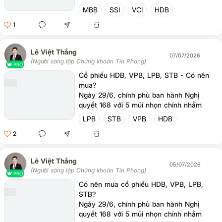
Đầu tháng 7 vừa qua, ngân hàng nhà
MBB
SSI
VCI
HDB
nước (NHNN) đã có 2 động thái nhằm kìm
1
hãm đà tăng của lãi suất liên ngân hàng
qua đêm từ mức 12.5% về mức 9%. Hành
động này làm xoa dịu tình trạng căng
Lê Việt Thắng
thẳng cung tiền trong nền kinh tế. Về lâu
07/07/2026
(Người sáng lập Chứng khoán Tín Phong)
dài, NHNN và chính phủ cần những biện
PRO
pháp để đảm bảo ổn định hệ thống tiền tệ
Cổ phiếu HDB, VPB, LPB, STB - Có nên
trong dài hạn để phát triển kinh tế
mua?
10%/năm cũng như nâng hạng thị trường
Ngày 29/6, chính phủ ban hành Nghị
tài chính.
quyết 168 với 5 mũi nhọn chính nhằm
phát triển kinh tế Việt Nam là: chính sách
LPB
STB
VPB
HDB
tài khóa, tiền tệ, đầu tư công, ổn định lạm
2
phát và cải cách thể chế. Điều này cho
thấy quyết tâm mạnh của những người
đứng đầu nhà nước trong việc thực hiện
Lê Việt Thắng
mục tiêu tăng trưởng kinh tế 10%/năm.
05/07/2026
(Người sáng lập Chứng khoán Tín Phong)
PRO
Có nên mua cổ phiếu HDB, VPB, LPB,
STB?
Ngày 29/6, chính phủ ban hành Nghị
quyết 168 với 5 mũi nhọn chính nhằm