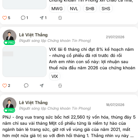
Ngày 24/7, tổng thống Donald Trump ký
MWG
NVL
SHB
SHS
biên bản về việc áp dụng mức thuế mới
5
1
1
12.5% lên rất nhiều quốc gia trên thế giới,
trong đó có Việt Nam.
Lê Việt Thắng
21/07/2026
(Người sáng lập Chứng khoán Tín Phong)
PRO
VIX lãi 6 tháng chỉ đạt 8% kế hoạch năm
- nhưng cổ phiếu đã rơi trước đó rồi
Anh em nhìn con số này: lợi nhuận sau
thuế nửa đầu năm 2026 của chứng khoán
VIX còn hơn 214 tỷ đồng, giảm 87% so
VIX
với cùng kỳ. Kế hoạch cả năm là 2,800 tỷ.
2
Đi hết 6 tháng mới làm được chưa tới 8%.
Lê Việt Thắng
18/07/2026
(Người sáng lập Chứng khoán Tín Phong)
PRO
PNJ - ông vua trang sức bốc hơi 22,560 tỷ vốn hóa, thủng đáy 5
năm chỉ sau vài tháng Một cổ phiếu từng là niềm tự hào của
ngành bán lẻ trang sức, giờ rơi về vùng giá của năm 2021, mất
hơn một nửa giá trị so với đỉnh hồi tháng 1. Thắng nhìn vụ này và