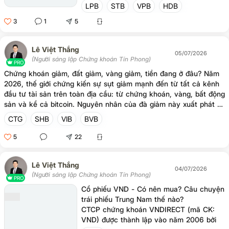
phát triển kinh tế Việt Nam là: chính sách
LPB
STB
VPB
HDB
tài khóa, tiền tệ, đầu tư công, ổn định lạm
3
1
5
phát và cải cách thể chế. Điều này cho
thấy quyết tâm mạnh của những người
đứng đầu nhà nước trong việc thực hiện
Lê Việt Thắng
mục tiêu tăng trưởng kinh tế 10%/năm.
05/07/2026
(Người sáng lập Chứng khoán Tín Phong)
PRO
Chứng khoán giảm, đất giảm, vàng giảm, tiền đang ở đâu? Năm
2026, thế giới chứng kiến sự sụt giảm mạnh đến từ tất cả kênh
đầu tư tài sản trên toàn địa cầu: từ chứng khoán, vàng, bất động
sản và kể cả bitcoin. Nguyên nhân của đà giảm này xuất phát từ
những chính sách thuế quan mà tổng thống Mỹ áp đặt lên toàn
CTG
SHB
VIB
BVB
bộ quốc gia khác. Tiếp theo đó, việc Mỹ tham chiến tại Iran
khiến cho nguồn cung dầu mỏ trên toàn cầu bị đứt gãy và chi
5
22
phí sản xuất hàng hóa leo thang. Việt Nam là một trong rất rất
nhiều quốc gia bị ảnh hưởng nặng nề từ sự thay đổi chóng mặt
Lê Việt Thắng
của thế giới trong vòng 2 năm qua. Những câu h
04/07/2026
(Người sáng lập Chứng khoán Tín Phong)
PRO
Cổ phiếu VND - Có nên mua? Câu chuyện
trái phiếu Trung Nam thế nào?
CTCP chứng khoán VNDIRECT (mã CK:
VND) được thành lập vào năm 2006 bởi