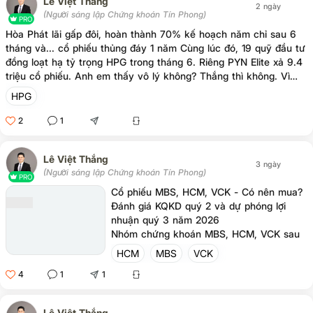
Lê Việt Thắng
2 ngày
(Người sáng lập Chứng khoán Tín Phong)
PRO
Hòa Phát lãi gấp đôi, hoàn thành 70% kế hoạch năm chỉ sau 6
tháng và... cổ phiếu thủng đáy 1 năm Cùng lúc đó, 19 quỹ đầu tư
đồng loạt hạ tỷ trọng HPG trong tháng 6. Riêng PYN Elite xả 9.4
triệu cổ phiếu. Anh em thấy vô lý không? Thắng thì không. Vì
con số 15,480 tỷ đồng lợi nhuận nửa đầu năm không đồng chất
HPG
như vẻ ngoài của nó. Anh em hình dung một quán phở đông
khách. Cuối năm chủ quán khoe lãi 2 tỷ, gấp đôi năm ngoái.
2
1
Nhưng giở sổ ra thì 1 tỷ trong đó đến từ bán mảnh đất sau bếp.
Quán vẫn tốt. Chỉ là mảnh đất ấy bán một lần rồi thôi. Quý 1,
Lê Việt Thắng
Hòa Phát lãi 9,056 tỷ đồng, mức cao nhất kể từ quý
3 ngày
(Người sáng lập Chứng khoán Tín Phong)
PRO
Cổ phiếu MBS, HCM, VCK - Có nên mua?
Đánh giá KQKD quý 2 và dự phóng lợi
nhuận quý 3 năm 2026
Nhóm chứng khoán MBS, HCM, VCK sau
quý 2/2026 ghi nhận lợi nhuận phân hóa
HCM
MBS
VCK
trước thách thức từ thị trường. Bài viết
4
1
1
phân tích kết quả kinh doanh, dự báo lợi
nhuận quý 3 và đưa ra câu hỏi liệu có
nên đầu tư vào cổ phiếu này hay không.
Lê Việt Thắng