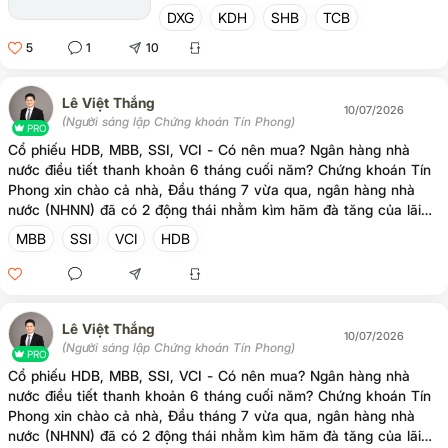
Tháng 6, các ngân hàng thương mại đồng
DXG
KDH
SHB
TCB
loạt tăng lãi suất huy động và lãi suất tiết
5
1
10
kiệm, bao gồm cả những NH TMCP lớn và
cả ngân hàng quốc doanh.
Lê Việt Thắng
10/07/2026
(Người sáng lập Chứng khoán Tín Phong)
PRO
Cổ phiếu HDB, MBB, SSI, VCI - Có nên mua? Ngân hàng nhà
nước điều tiết thanh khoản 6 tháng cuối năm? Chứng khoán Tín
Phong xin chào cả nhà, Đầu tháng 7 vừa qua, ngân hàng nhà
nước (NHNN) đã có 2 động thái nhằm kìm hãm đà tăng của lãi
suất liên ngân hàng qua đêm từ mức 12.5% về mức 9%. Hành
MBB
SSI
VCI
HDB
động này làm xoa dịu tình trạng căng thẳng cung tiền trong nền
kinh tế. Về lâu dài, NHNN và chính phủ cần những biện pháp để
đảm bảo ổn định hệ thống tiền tệ trong dài hạn để phát triển
kinh tế 10%/năm cũng như nâng hạng thị trường tài chính. Những
Lê Việt Thắng
câu hỏi mà nhiều A/C/E khách hàng đang quan tâm là: - Dòng t
10/07/2026
(Người sáng lập Chứng khoán Tín Phong)
PRO
Cổ phiếu HDB, MBB, SSI, VCI - Có nên mua? Ngân hàng nhà
nước điều tiết thanh khoản 6 tháng cuối năm? Chứng khoán Tín
Phong xin chào cả nhà, Đầu tháng 7 vừa qua, ngân hàng nhà
nước (NHNN) đã có 2 động thái nhằm kìm hãm đà tăng của lãi