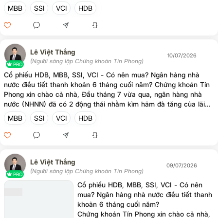
suất liên ngân hàng qua đêm từ mức 12.5% về mức 9%. Hành
MBB
SSI
VCI
HDB
động này làm xoa dịu tình trạng căng thẳng cung tiền trong nền
kinh tế. Về lâu dài, NHNN và chính phủ cần những biện pháp để
đảm bảo ổn định hệ thống tiền tệ trong dài hạn để phát triển
kinh tế 10%/năm cũng như nâng hạng thị trường tài chính. Những
Lê Việt Thắng
câu hỏi mà nhiều A/C/E khách hàng đang quan tâm là: - Dòng t
10/07/2026
(Người sáng lập Chứng khoán Tín Phong)
PRO
Cổ phiếu HDB, MBB, SSI, VCI - Có nên mua? Ngân hàng nhà
nước điều tiết thanh khoản 6 tháng cuối năm? Chứng khoán Tín
Phong xin chào cả nhà, Đầu tháng 7 vừa qua, ngân hàng nhà
nước (NHNN) đã có 2 động thái nhằm kìm hãm đà tăng của lãi
suất liên ngân hàng qua đêm từ mức 12.5% về mức 9%. Hành
MBB
SSI
VCI
HDB
động này làm xoa dịu tình trạng căng thẳng cung tiền trong nền
kinh tế. Về lâu dài, NHNN và chính phủ cần những biện pháp để
đảm bảo ổn định hệ thống tiền tệ trong dài hạn để phát triển
kinh tế 10%/năm cũng như nâng hạng thị trường tài chính. Những
Lê Việt Thắng
câu hỏi mà nhiều A/C/E khách hàng đang quan tâm là: - Dòng t
09/07/2026
(Người sáng lập Chứng khoán Tín Phong)
PRO
Cổ phiếu HDB, MBB, SSI, VCI - Có nên
mua? Ngân hàng nhà nước điều tiết thanh
khoản 6 tháng cuối năm?
Chứng khoán Tín Phong xin chào cả nhà,