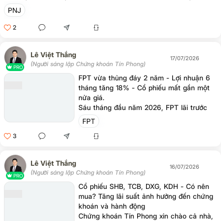
thấy ba tầng vấn đề, xin nói thẳng với anh em. Thứ nhất, khối
PNJ
ngoại đang bỏ chạy. Riêng phiên gần nhất họ bán ròng gần 148
tỷ, hai phiên liên tiếp xả trên trăm tỷ. Khi một dòng tiền lớn, kỷ
2
luật, hiểu biết và lạnh lùng như vậy rút đi ngay lúc doanh nghiệp
"dính phốt" nóng, không là ngẫu nhiên. Họ có thể đang nhìn thấy
Lê Việt Thắng
dưới mặt nước có con thủy quáy
17/07/2026
(Người sáng lập Chứng khoán Tín Phong)
PRO
FPT vừa thủng đáy 2 năm - Lợi nhuận 6
tháng tăng 18% - Cổ phiếu mất gần một
nửa giá.
Sáu tháng đầu năm 2026, FPT lãi trước
thuế 5,714 tỷ, tăng hơn 18%. Doanh thu
FPT
ký mới ở nước ngoài tăng 32%, riêng
3
mảng AI tăng tới 54%. Nhìn vào, đây vẫn
là một cỗ máy in tiền. Vậy mà thị giá rơi
về 68,000 đồng, thấp nhất 2 năm rưỡi,
Lê Việt Thắng
vốn hóa bốc hơi hơn 47,000 tỷ từ đầu
16/07/2026
(Người sáng lập Chứng khoán Tín Phong)
năm, văng khỏi top 10 sàn HoSE. Khối
PRO
ngoại thì bán ròng không ngừng tay, tỷ lệ
Cổ phiếu SHB, TCB, DXG, KDH - Có nên
sở hữu tụt từ gần 39% xuống còn 27%.
mua? Tăng lãi suất ảnh hưởng đến chứng
khoán và hành động
Chứng khoán Tín Phong xin chào cả nhà,