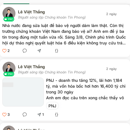
Lê Việt Thắng
2 ngày
(Người sáng lập Chứng khoán Tín Phong)
PRO
Nhà nước đang sửa luật để bảo vệ người dám làm thật. Còn thị
trường chứng khoán Việt Nam đang bảo vệ ai? Anh em để ý ba
tin trong đúng một tuần vừa rồi. Sáng 3/8, Chính phủ trình Quốc
hội dự thảo nghị quyết luật hóa 6 điều kiện không truy cứu trách
nhiệm hình sự với cán bộ dám nghĩ dám làm vì lợi ích chung,
2
không t,ham n,hũng, không lãng phí. Tối cùng ngày, Thủ tướng
giao Bộ Tài chính nghiên cứu giảm thuế thu nhập doanh nghiệp
cho khối nhỏ và vừa, áp dụng ngay trong năm nay. Trước đó
Lê Việt Thắng
2 ngày
cuối tháng 7, Tổng Bí thư yêu cầu chuyển từ quản lý tiến độ
(Người sáng lập Chứng khoán Tín Phong)
PRO
sang quản trị kết quả: nhiệm vụ chỉ được coi là hoà
PNJ - doanh thu tăng 12%, lãi hơn 1,184
tỷ, mà vốn hóa bốc hơi hơn 16,400 tỷ chỉ
trong 30 ngày
Anh em đọc câu trên xong chắc thấy vô
lý. Thắng ngồi mở báo cáo tài chính quý 2
PNJ
của PNJ ra đọc, và thứ khiến Thắng dừng
3
1
lại lâu nhất không phải con số lỗ 283 tỷ.