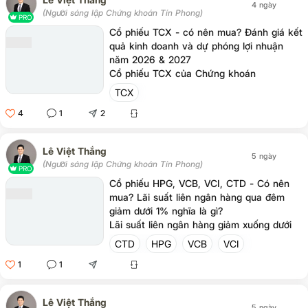
4 ngày
(Người sáng lập Chứng khoán Tín Phong)
PRO
Cổ phiếu TCX - có nên mua? Đánh giá kết
quả kinh doanh và dự phóng lợi nhuận
năm 2026 & 2027
Cổ phiếu TCX của Chứng khoán
Techcombank, một công ty chứng khoán
TCX
hàng đầu Việt Nam, đang thu hút sự chú
4
1
2
ý của nhà đầu tư với mô hình WealthTech
hiện đại. Bài viết cung cấp đánh giá kết
quả kinh doanh và dự phóng lợi nhuận
Lê Việt Thắng
cho năm 2026 và 2027.
5 ngày
(Người sáng lập Chứng khoán Tín Phong)
PRO
Cổ phiếu HPG, VCB, VCI, CTD - Có nên
mua? Lãi suất liên ngân hàng qua đêm
giảm dưới 1% nghĩa là gì?
Lãi suất liên ngân hàng giảm xuống dưới
1% trong khi lãi suất huy động tiếp tục
CTD
HPG
VCB
VCI
tăng, gây ra lo ngại về thanh khoản. Bài
1
1
viết tư vấn về cơ hội mua cổ phiếu HPG,
VCB, VCI, CTD trong bối cảnh này.
Lê Việt Thắng
5 ngày