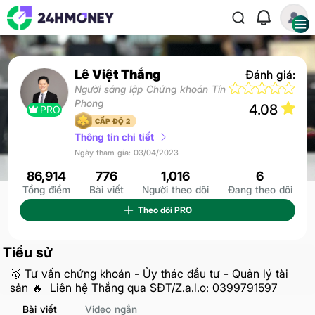
Lê Việt Thắng
Đánh giá:
Người sáng lập Chứng khoán Tín
Phong
4.08
PRO
CẤP ĐỘ 2
Thông tin chi tiết
Ngày tham gia: 03/04/2023
86,914
776
1,016
6
Tổng điểm
Bài viết
Người theo dõi
Đang theo dõi
Theo dõi
PRO
Tiểu sử
🥇 Tư vấn chứng khoán - Ủy thác đầu tư - Quản lý tài
sản 🔥 Liên hệ Thắng qua SĐT/Z.a.l.o: 0399791597
Bài viết
Video ngắn