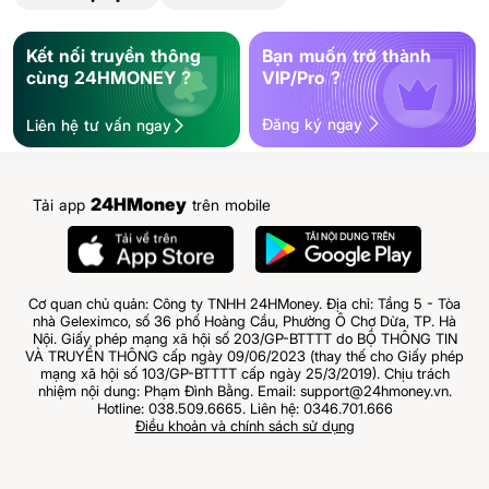
Kết nối truyền thông
Bạn muốn trở thành
cùng 24HMONEY ?
VIP/Pro ?
Đăng ký ngay
Liên hệ tư vấn ngay
24HMoney
Tải app
trên mobile
Cơ quan chủ quản: Công ty TNHH 24HMoney. Địa chỉ: Tầng 5 - Tòa
nhà Geleximco, số 36 phố Hoàng Cầu, Phường Ô Chợ Dừa, TP. Hà
Nội. Giấy phép mạng xã hội số 203/GP-BTTTT do BỘ THÔNG TIN
VÀ TRUYỀN THÔNG cấp ngày 09/06/2023 (thay thế cho Giấy phép
mạng xã hội số 103/GP-BTTTT cấp ngày 25/3/2019). Chịu trách
nhiệm nội dung: Phạm Đình Bằng. Email: support@24hmoney.vn.
Hotline: 038.509.6665. Liên hệ: 0346.701.666
Điều khoản và chính sách sử dụng