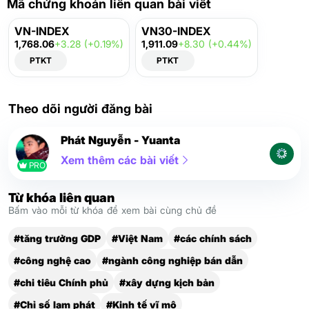
Mã chứng khoán liên quan bài viết
VN-INDEX
VN30-INDEX
1,768.06
+3.28 (+0.19%)
1,911.09
+8.30 (+0.44%)
PTKT
PTKT
Theo dõi người đăng bài
Phát Nguyễn - Yuanta
Xem thêm các bài viết
PRO
Từ khóa liên quan
Bấm vào mỗi từ khóa để xem bài cùng chủ đề
#tăng trưởng GDP
#Việt Nam
#các chính sách
#công nghệ cao
#ngành công nghiệp bán dẫn
#chi tiêu Chính phủ
#xây dựng kịch bản
#Chỉ số lạm phát
#Kinh tế vĩ mô