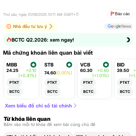
Báo cáo
Thứ sáu, ngày 01/08/2025 10:11 AM (GMT+7)
Nhà đầu tư lưu ý
BCTC Q2.2026: xem ngay!
Mã chứng khoán liên quan bài viết
MBB
STB
VCB
BID
24.25
+0.10
60.30
+0.60
39.50
+
74.60
(0.00%)
(+0.41%)
(+1.01%)
(+1
PTKT
PTKT
PTKT
PTKT
BCTC
BCTC
BCTC
BCTC
Xem biểu đồ chỉ số tài chính
Từ khóa liên quan
Bấm vào mỗi từ khóa để xem bài cùng chủ đề