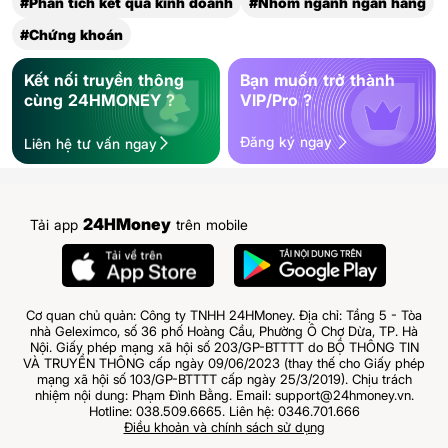
#Phân tích kết quả kinh doanh
#Nhóm ngành ngân hàng
#Chứng khoán
Kết nối truyền thông
Bạn muốn trở thành
cùng 24HMONEY ?
VIP/Pro ?
Đăng ký ngay
Liên hệ tư vấn ngay
24HMoney
Tải app
trên mobile
Cơ quan chủ quản: Công ty TNHH 24HMoney. Địa chỉ: Tầng 5 - Tòa
nhà Geleximco, số 36 phố Hoàng Cầu, Phường Ô Chợ Dừa, TP. Hà
Nội. Giấy phép mạng xã hội số 203/GP-BTTTT do BỘ THÔNG TIN
VÀ TRUYỀN THÔNG cấp ngày 09/06/2023 (thay thế cho Giấy phép
mạng xã hội số 103/GP-BTTTT cấp ngày 25/3/2019). Chịu trách
nhiệm nội dung: Phạm Đình Bằng. Email: support@24hmoney.vn.
Hotline: 038.509.6665. Liên hệ: 0346.701.666
Điều khoản và chính sách sử dụng