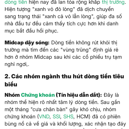
dòng tiền
hiện nay đã lan tỏa rộng khắp
thị trường
.
Hiện tượng "xanh vỏ đỏ lòng" đã dịch chuyển
sang trạng thái "xanh cả vỏ lẫn lòng", giúp đa số
nhà đầu tư đều cảm thấy tích cực hơn khi danh
mục bắt đầu hồi phục.
Midcap dậy sóng:
Dòng tiền không rút khỏi thị
trường mà tìm đến các "vùng trũng" định giá rẻ
hơn ở nhóm Midcap sau khi các cổ phiếu trụ tạm
nghỉ ngơi,.
2. Các nhóm ngành thu hút dòng tiền tiêu
biểu
Nhóm
Chứng khoán
(Tín hiệu dẫn dắt):
Đây là
nhóm thể hiện rõ nhất tâm lý dòng tiền. Sau gần
một tháng "cưa chân bàn" gây khó chịu, nhóm
chứng khoán (
VND
,
SSI
,
SHS
, HCM) đã có phiên
bùng nổ cả về giá và khối lượng, xác nhận tạo đáy