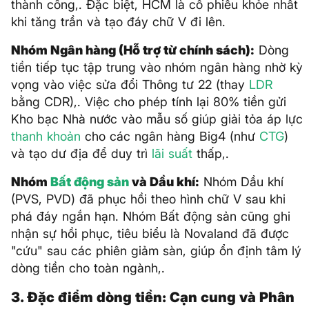
thành công,. Đặc biệt, HCM là cổ phiếu khỏe nhất
khi tăng trần và tạo đáy chữ V đi lên.
Nhóm Ngân hàng (Hỗ trợ từ chính sách):
Dòng
tiền tiếp tục tập trung vào nhóm ngân hàng nhờ kỳ
vọng vào việc sửa đổi Thông tư 22 (thay
LDR
bằng CDR),. Việc cho phép tính lại 80% tiền gửi
Kho bạc Nhà nước vào mẫu số giúp giải tỏa áp lực
thanh khoản
cho các ngân hàng Big4 (như
CTG
)
và tạo dư địa để duy trì
lãi suất
thấp,.
Nhóm
Bất động sản
và Dầu khí:
Nhóm Dầu khí
(PVS, PVD) đã phục hồi theo hình chữ V sau khi
phá đáy ngắn hạn. Nhóm Bất động sản cũng ghi
nhận sự hồi phục, tiêu biểu là Novaland đã được
"cứu" sau các phiên giảm sàn, giúp ổn định tâm lý
dòng tiền cho toàn ngành,.
3. Đặc điểm dòng tiền: Cạn cung và Phân