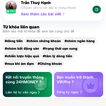
Trần Thuý Hạnh
(Chuyên viên tư vấn đầu tư chứng khoán)
PRO
Xem thêm các bài viết
Từ khóa liên quan
Bấm vào mỗi từ khóa để xem bài cùng chủ đề
#dòng tiền
#nhóm chứng khoán
#nhóm ngân hàng
#nhóm bất động sản
#trạng thái cạn cung
#chiến lược hiệu quả
#tâm lý dòng tiền
#mua khi ảm đạm
#Chứng khoán
Kết nối truyền thông
Bạn muốn trở thành
cùng 24HMONEY ?
VIP/Pro ?
Đăng ký ngay
Liên hệ tư vấn ngay