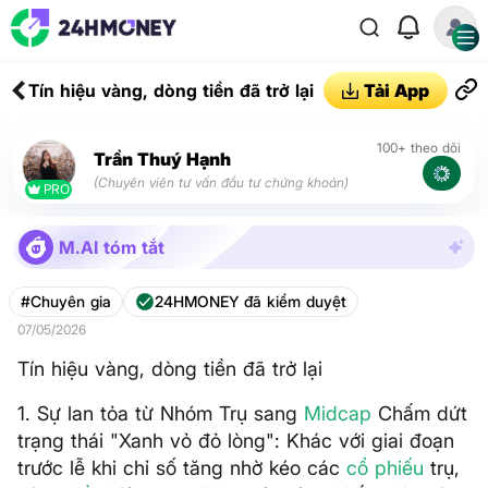
Tín hiệu vàng, dòng tiền đã trở lại
Tải App
100+ theo dõi
Trần Thuý Hạnh
(Chuyên viên tư vấn đầu tư chứng khoán)
PRO
M.AI tóm tắt
#Chuyên gia
24HMONEY đã kiểm duyệt
07/05/2026
Tín hiệu vàng, dòng tiền đã trở lại
1. Sự lan tỏa từ Nhóm Trụ sang
Midcap
Chấm dứt
trạng thái "Xanh vỏ đỏ lòng": Khác với giai đoạn
trước lễ khi chỉ số tăng nhờ kéo các
cổ phiếu
trụ,