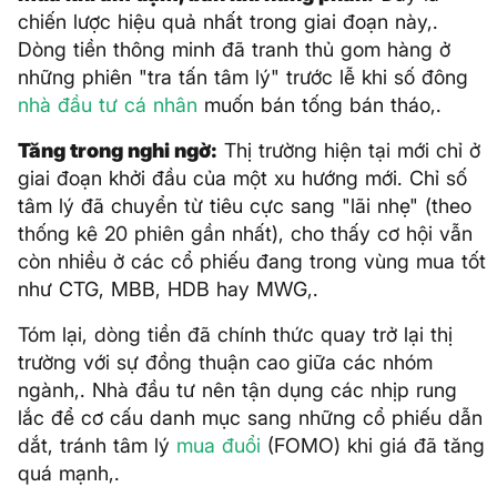
chiến lược hiệu quả nhất trong giai đoạn này,.
Dòng tiền thông minh đã tranh thủ gom hàng ở
những phiên "tra tấn tâm lý" trước lễ khi số đông
nhà đầu tư cá nhân
muốn bán tống bán tháo,.
Tăng trong nghi ngờ:
Thị trường hiện tại mới chỉ ở
giai đoạn khởi đầu của một xu hướng mới. Chỉ số
tâm lý đã chuyển từ tiêu cực sang "lãi nhẹ" (theo
thống kê 20 phiên gần nhất), cho thấy cơ hội vẫn
còn nhiều ở các cổ phiếu đang trong vùng mua tốt
như CTG, MBB, HDB hay MWG,.
Tóm lại, dòng tiền đã chính thức quay trở lại thị
trường với sự đồng thuận cao giữa các nhóm
ngành,. Nhà đầu tư nên tận dụng các nhịp rung
lắc để cơ cấu danh mục sang những cổ phiếu dẫn
dắt, tránh tâm lý
mua đuổi
(FOMO) khi giá đã tăng
quá mạnh,.