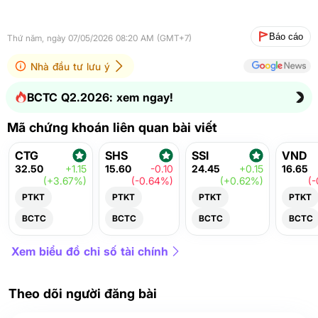
Báo cáo
Thứ năm, ngày 07/05/2026 08:20 AM (GMT+7)
Nhà đầu tư lưu ý
BCTC Q2.2026: xem ngay!
Mã chứng khoán liên quan bài viết
CTG
SHS
SSI
VND
32.50
+1.15
15.60
-0.10
24.45
+0.15
16.65
(+3.67%)
(-0.64%)
(+0.62%)
(
PTKT
PTKT
PTKT
PTKT
BCTC
BCTC
BCTC
BCTC
Xem biểu đồ chỉ số tài chính
Theo dõi người đăng bài