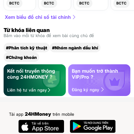
BCTC
BCTC
BCTC
BCTC
Xem biểu đồ chỉ số tài chính
Từ khóa liên quan
Bấm vào mỗi từ khóa để xem bài cùng chủ đề
#Phân tích kỹ thuật
#Nhóm ngành dầu khí
#Chứng khoán
Kết nối truyền thông
Bạn muốn trở thành
cùng 24HMONEY ?
VIP/Pro ?
Đăng ký ngay
Liên hệ tư vấn ngay
24HMoney
Tải app
trên mobile