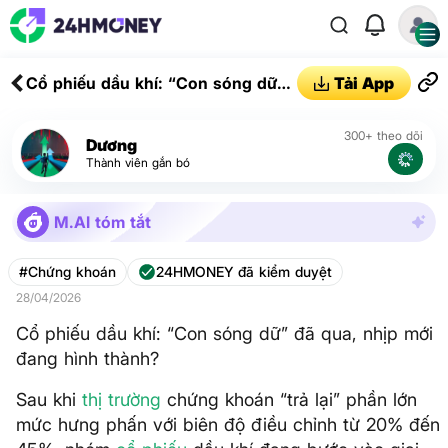
Cổ phiếu dầu khí: “Con sóng dữ”
Tải App
đã qua, nhịp mới đang hình
thành?
300+ theo dõi
Dương
Thành viên gắn bó
M.AI tóm tắt
#Chứng khoán
24HMONEY đã kiểm duyệt
28/04/2026
Cổ phiếu dầu khí: “Con sóng dữ” đã qua, nhịp mới
đang hình thành?
Sau khi
thị trường
chứng khoán “trả lại” phần lớn
mức hưng phấn với biên độ điều chỉnh từ 20% đến