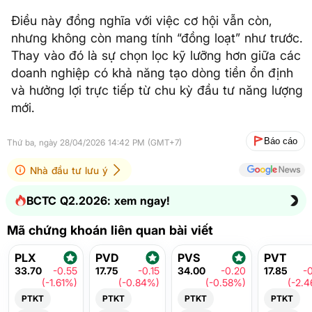
Điều này đồng nghĩa với việc cơ hội vẫn còn,
nhưng không còn mang tính “đồng loạt” như trước.
Thay vào đó là sự chọn lọc kỹ lưỡng hơn giữa các
doanh nghiệp có khả năng tạo dòng tiền ổn định
và hưởng lợi trực tiếp từ chu kỳ đầu tư năng lượng
mới.
Báo cáo
Thứ ba, ngày 28/04/2026 14:42 PM (GMT+7)
Nhà đầu tư lưu ý
BCTC Q2.2026: xem ngay!
Mã chứng khoán liên quan bài viết
PLX
PVD
PVS
PVT
33.70
-0.55
17.75
-0.15
34.00
-0.20
17.85
-
(-1.61%)
(-0.84%)
(-0.58%)
(-2.
PTKT
PTKT
PTKT
PTKT