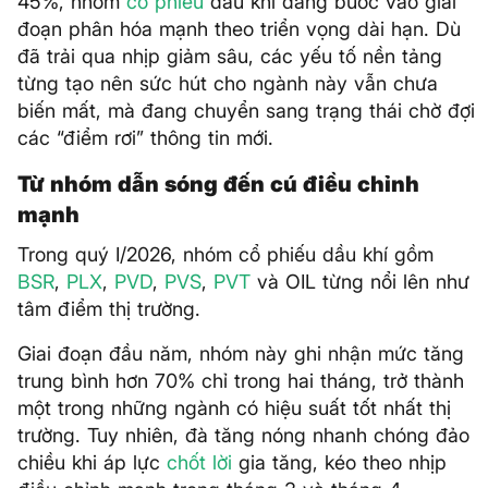
45%, nhóm
cổ phiếu
dầu khí đang bước vào giai
đoạn phân hóa mạnh theo triển vọng dài hạn. Dù
đã trải qua nhịp giảm sâu, các yếu tố nền tảng
từng tạo nên sức hút cho ngành này vẫn chưa
biến mất, mà đang chuyển sang trạng thái chờ đợi
các “điểm rơi” thông tin mới.
Từ nhóm dẫn sóng đến cú điều chỉnh
mạnh
Trong quý I/2026, nhóm cổ phiếu dầu khí gồm
BSR
,
PLX
,
PVD
,
PVS
,
PVT
và OIL từng nổi lên như
tâm điểm thị trường.
Giai đoạn đầu năm, nhóm này ghi nhận mức tăng
trung bình hơn 70% chỉ trong hai tháng, trở thành
một trong những ngành có hiệu suất tốt nhất thị
trường. Tuy nhiên, đà tăng nóng nhanh chóng đảo
chiều khi áp lực
chốt lời
gia tăng, kéo theo nhịp