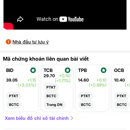
Nhà đầu tư lưu ý
Mã chứng khoán liên quan bài viết
BID
TCB
TPB
OCB
29.70
+0.50
39.05
+1.15
14.60
+0.10
10.40
(+1.71%)
(+3.03%)
(+0.69%)
(+
PTKT
PTKT
BCTC
PTKT
PTKT
BCTC
Trang DN
BCTC
BCTC
Xem biểu đồ chỉ số tài chính