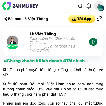
Bài của Lê Việt Thắng
Tải App
Lê Việt Thắng
(Người sáng lập Chứng khoán
Tín Phong)
PRO
Thứ tư, ngày 01/07/2026 14:31
PM (GMT+7)
#Chứng khoán
#Kinh doanh
#Tài chính
Khi Chính phủ quyết tâm tăng trưởng, cơ hội sẽ thuộc về
ai?
Suốt 40 năm Đổi mới, Việt Nam chưa năm nào tăng
trưởng chạm mốc 10%. Vậy mà Chính phủ vừa đặt mục
tiêu 6 tháng cuối năm phải đạt 11.9%.
Nhiều anh em đọc xong con số này phải dụi mắt tưởng