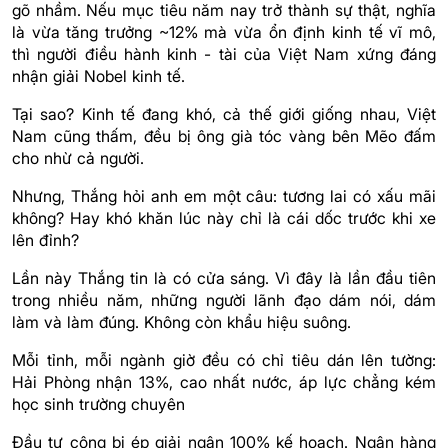
gõ nhầm. Nếu mục tiêu năm nay trở thành sự thật, nghĩa
là vừa tăng trưởng ~12% mà vừa ổn định kinh tế vĩ mô,
thì người điều hành kinh - tài của Việt Nam xứng đáng
nhận giải Nobel kinh tế.
Tại sao? Kinh tế đang khó, cả thế giới giống nhau, Việt
Nam cũng thấm, đều bị ông già tóc vàng bên Mẽo đấm
cho nhừ cả người.
Nhưng, Thắng hỏi anh em một câu: tương lai có xấu mãi
không? Hay khó khăn lúc này chỉ là cái dốc trước khi xe
lên đỉnh?
Lần này Thắng tin là có cửa sáng. Vì đây là lần đầu tiên
trong nhiều năm, những người lãnh đạo dám nói, dám
làm và làm đúng. Không còn khẩu hiệu suông.
Mỗi tỉnh, mỗi ngành giờ đều có chỉ tiêu dán lên tường:
Hải Phòng nhận 13%, cao nhất nước, áp lực chẳng kém
học sinh trường chuyên
Đầu tư công bị ép giải ngân 100% kế hoạch. Ngân hàng