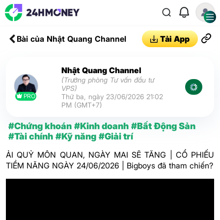
Bài của Nhật Quang Channel
Tải App
Nhật Quang Channel
(Trưởng phòng Tư vấn đầu tư
VPS)
PRO
Thứ ba, ngày 23/06/2026 21:02
PM (GMT+7)
#Chứng khoán
#Kinh doanh
#Bất Động Sản
#Tài chính
#Kỹ năng
#Giải trí
ẢI QUỶ MÔN QUAN, NGÀY MAI SẼ TĂNG | CỔ PHIẾU
TIỀM NĂNG NGÀY 24/06/2026 | Bigboys đã tham chiến?