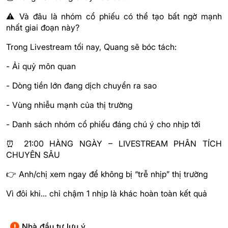
⚠️ Và đâu là nhóm cổ phiếu có thể tạo bất ngờ mạnh
nhất giai đoạn này?
Trong Livestream tối nay, Quang sẽ bóc tách:
- Ải quỷ môn quan
- Dòng tiền lớn đang dịch chuyển ra sao
- Vùng nhiễu mạnh của thị trường
- Danh sách nhóm cổ phiếu đáng chú ý cho nhịp tới
⏰ 21:00 HÀNG NGÀY – LIVESTREAM PHÂN TÍCH
CHUYÊN SÂU
👉 Anh/chị xem ngay để không bị “trễ nhịp” thị trường
Vì đôi khi… chỉ chậm 1 nhịp là khác hoàn toàn kết quả
Nhà đầu tư lưu ý