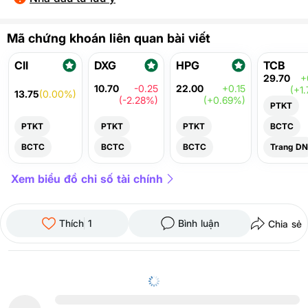
Mã chứng khoán liên quan bài viết
CII
DXG
HPG
TCB
29.70
+
10.70
-0.25
22.00
+0.15
(+1
13.75
(0.00%)
(-2.28%)
(+0.69%)
PTKT
PTKT
PTKT
PTKT
BCTC
BCTC
BCTC
BCTC
Trang DN
Xem biểu đồ chỉ số tài chính
Thích
1
Bình luận
Chia sẻ