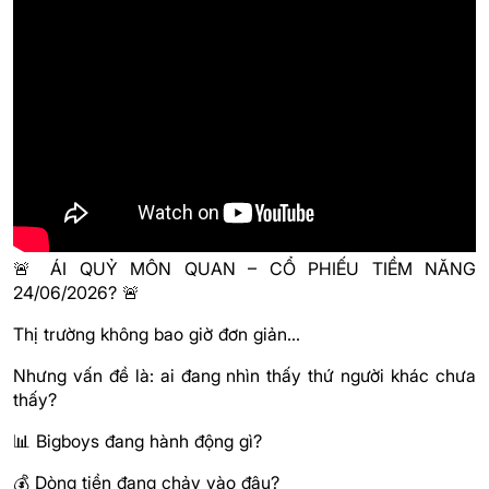
🚨 ÁI QUỶ MÔN QUAN – CỔ PHIẾU TIỀM NĂNG
24/06/2026? 🚨
Thị trường không bao giờ đơn giản…
Nhưng vấn đề là: ai đang nhìn thấy thứ người khác chưa
thấy?
📊 Bigboys đang hành động gì?
💰 Dòng tiền đang chảy vào đâu?