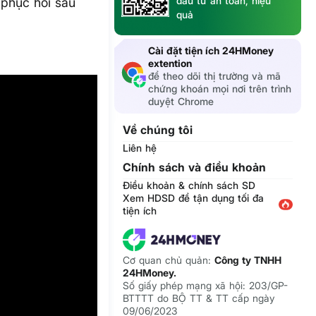
đầu tư an toàn, hiệu
 phục hồi sau
quả
Cài đặt tiện ích 24HMoney
extention
để theo dõi thị trường và mã
chứng khoán mọi nơi trên trình
duyệt Chrome
Về chúng tôi
Liên hệ
Chính sách và điều khoản
Điều khoản & chính sách SD
Xem HDSD để tận dụng tối đa
tiện ích
Cơ quan chủ quản:
Công ty TNHH
24HMoney.
Số giấy phép mạng xã hội: 203/GP-
BTTTT do BỘ TT & TT cấp ngày
09/06/2023