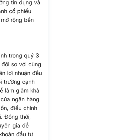
ởng tín dụng và
ành cổ phiếu
 mở rộng bền
ịnh trong quý 3
 đôi so với cùng
iên lợi nhuận đều
i trường cạnh
thể làm giảm khả
g của ngân hàng
ốn, điều chỉnh
. Đồng thời,
uyên gia để
khoản đầu tư