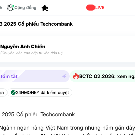
ch
Cộng đồng
Tùy chỉnh
LIVE
3 2025 Cổ phiếu Techcombank
Nguyễn Anh Chiến
(Chuyên viên cao cấp tư vấn đầu tư)
 tóm tắt
BCTC Q2.2026: xem ng
ia
24HMONEY đã kiểm duyệt
2025 Cổ phiếu Techcombank
 Ngành ngân hàng Việt Nam trong những năm gần đây