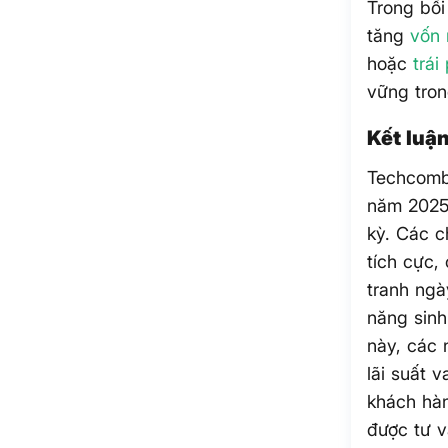
Trong bối
tăng
vốn
hoặc
trái
vững tron
Kết luậ
Techcomba
năm 2025,
kỳ. Các c
tích cực,
tranh ngà
năng sinh
này, các 
lãi suất 
khách hàn
được tư 