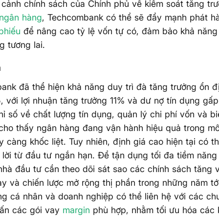
 cảnh chính sách của Chính phủ về kiểm soát tăng trư
 ngân hàng
, Techcombank có thể sẽ đẩy mạnh phát h
 phiếu
để nâng cao tỷ lệ vốn tự có, đảm bảo khả năng
g tương lai.
n
nk đã thể hiện khả năng duy trì đà tăng trưởng ổn đ
 với lợi nhuận tăng trưởng 11% và dư nợ tín dụng gấp
hỉ số về chất lượng tín dụng, quản lý chi phí vốn và b
 cho thấy ngân hàng đang vận hành hiệu quả trong mô
y càng khốc liệt. Tuy nhiên, định giá cao hiện tại có 
 lời từ đầu tư ngắn hạn. Để tận dụng tối đa tiềm năn
nhà đầu tư cần theo dõi sát sao các chính sách tăng v
vay và chiến lược mở rộng thị phần trong những năm tới
g cá nhân và doanh nghiệp có thể liên hệ với các ch
vấn các gói vay
margin
phù hợp, nhằm tối ưu hóa các 