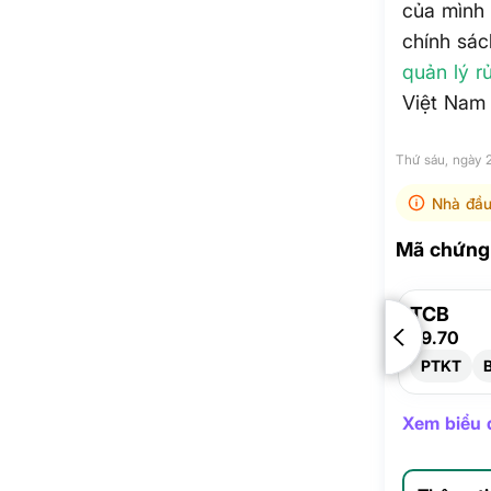
của mình 
chính sác
quản lý rủ
Việt Nam 
Thứ sáu, ngày 
Nhà đầu
Mã chứng 
TCB
29.70
PTKT
Xem biểu đ