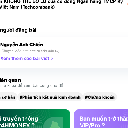
in KHÔNG THỂ BỎ LỠ của cổ đông Ngân hàng TMCP Kỹ
Việt Nam (Techcombank)
 người đăng bài
Nguyễn Anh Chiến
(Chuyên viên cao cấp tư vấn đầu tư)
Xem thêm các bài viết
liên quan
 từ khóa để xem bài cùng chủ đề
h cơ bản
#Phân tích kết quả kinh doanh
#Chứng khoán
i truyền thông
Bạn muốn trở thà
24HMONEY ?
VIP/Pro ?