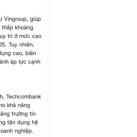
ư Vingroup, giúp
 thấp khoảng
uy trì ở mức cao
25. Tuy nhiên,
 dụng cao, biên
ánh áp lực cạnh
ách, Techcombank
cho khả năng
tăng trưởng tín
àng tận dụng hệ
doanh nghiệp.