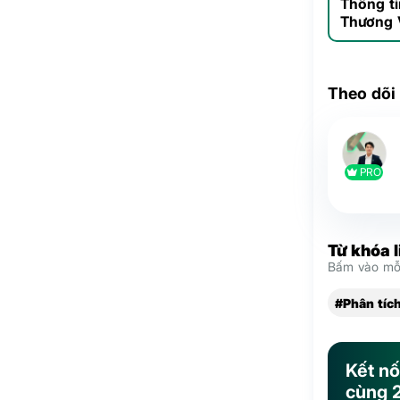
Thông t
Thương 
Theo dõi
PRO
Từ khóa 
Bấm vào mỗi
#Phân tíc
Kết nố
cùng 