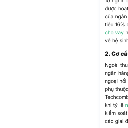
10 nghìn 
được hoạt
của ngân
tiêu 16%
cho vay
h
về hệ sin
2. Cơ c
Ngoài thu
ngân hàng
ngoại hối
phụ thuộ
Techcomba
khi tỷ lệ
n
kiểm soát
các giai 