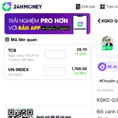
Viết bài
Tiện í
KQKD Q
Mã liên quan
PRO
29.70
TCB
+1.71%
Ngân hàng TMCP Kỹ
Thương Việt Nam
(Techcombank)
M.AI
1,768.06
VN-INDEX
+0.19%
VN-INDEX
#Chuyên g
24/10/2025
KQKD Q3 
Bối cảnh
Quét mã QR để tải app