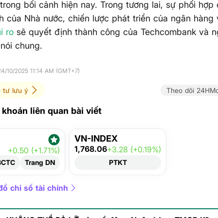
trong bối cảnh hiện nay. Trong tương lai, sự phối hợp
h của Nhà nước, chiến lược phát triển của ngân hàng
i ro
sẽ quyết định thành công của Techcombank và 
nói chung.
24/10/2025 11:14 AM (GMT+7)
 tư lưu ý
Theo dõi 24HMo
khoán liên quan bài viết
VN-INDEX
1,768.06
+3.28 (+0.19%)
+0.50 (+1.71%)
BCTC
Trang DN
PTKT
ồ chỉ số tài chính