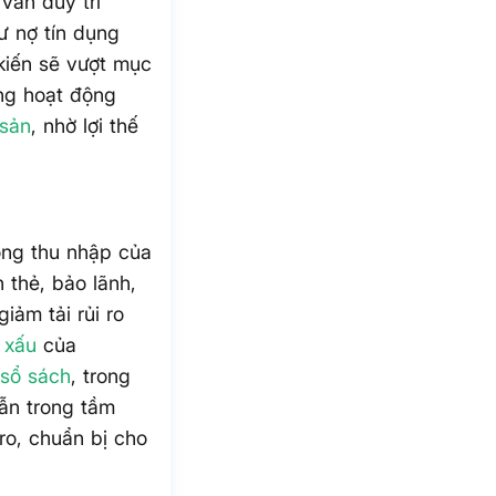
vẫn duy trì
ư nợ tín dụng
kiến sẽ vượt mục
ng hoạt động
 sản
, nhờ lợi thế
ổng thu nhập của
thẻ, bảo lãnh,
iảm tải rủi ro
 xấu
của
ị sổ sách
, trong
ẫn trong tầm
ro, chuẩn bị cho