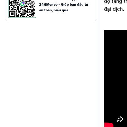
độ tăng t
24HMoney - Giúp bạn đầu tư
đại dịch.
an toàn, hiệu quả