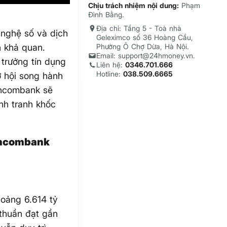
Chịu trách nhiệm nội dung:
Phạm
Đình Bằng.
Địa chỉ: Tầng 5 - Toà nhà
nghệ số và dịch
Geleximco số 36 Hoàng Cầu,
h khả quan.
Phường Ô Chợ Dừa, Hà Nội.
Email: support@24hmoney.vn.
trưởng tín dụng
Liên hệ:
0346.701.666
Hotline:
038.509.6665
ơ hội song hành
chcombank sẽ
nh tranh khốc
chcombank
oảng 6.614 tỷ
 thuần đạt gần