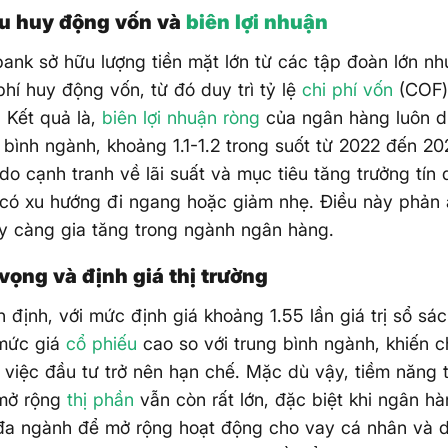
ấu huy động vốn và
biên lợi nhuận
nk sở hữu lượng tiền mặt lớn từ các tập đoàn lớn nh
phí huy động vốn, từ đó duy trì tỷ lệ
chi phí vốn
(COF)
 Kết quả là,
biên lợi nhuận ròng
của ngân hàng luôn d
 bình ngành, khoảng 1.1-1.2 trong suốt từ 2022 đến 20
 do cạnh tranh về lãi suất và mục tiêu tăng trưởng tín
 có xu hướng đi ngang hoặc giảm nhẹ. Điều này phản 
y càng gia tăng trong ngành ngân hàng.
 vọng và định giá thị trường
 định, với mức định giá khoảng 1.55 lần giá trị sổ s
mức giá
cổ phiếu
cao so với trung bình ngành, khiến 
từ việc đầu tư trở nên hạn chế. Mặc dù vậy, tiềm năng 
mở rộng
thị phần
vẫn còn rất lớn, đặc biệt khi ngân h
 đa ngành để mở rộng hoạt động cho vay cá nhân và 