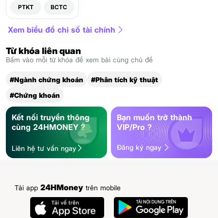
PTKT
BCTC
Xem biểu đồ chỉ số tài chính
Từ khóa liên quan
Bấm vào mỗi từ khóa để xem bài cùng chủ đề
#Ngành chứng khoán
#Phân tích kỹ thuật
#Chứng khoán
Kết nối truyền thông
Bạn muốn trở thành
cùng 24HMONEY ?
VIP/Pro ?
Đăng ký ngay
Liên hệ tư vấn ngay
24HMoney
Tải app
trên mobile