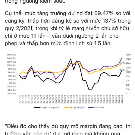
trong ngưỡng kiểm soát.
Cụ thể, mức tăng trưởng dư nợ đạt 69.47% so với
cùng kỳ, thấp hơn đáng kể so với mức 137% trong
quý 2/2021, trong khi tỷ lệ margin/vốn chủ sở hữu
chỉ ở mức 1.1 lần – vẫn dưới ngưỡng 2 lần cho
phép và thấp hơn mức đỉnh lịch sử 1.5 lần.
“Điều đó cho thấy dù quy mô margin đang cao, thị
trường vẫn còn dư địa mở rộng mà không quá