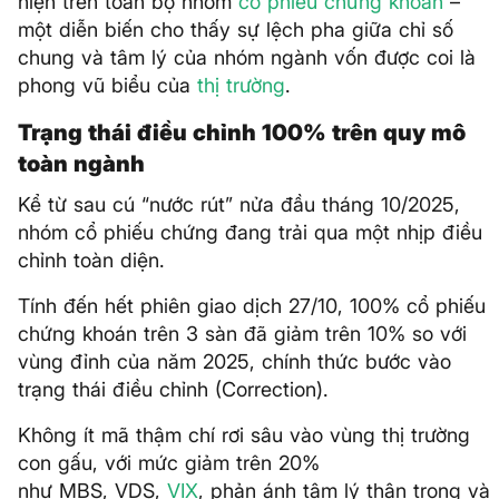
hiện trên toàn bộ nhóm
cổ phiếu
chứng khoán
–
một diễn biến cho thấy sự lệch pha giữa chỉ số
chung và tâm lý của nhóm ngành vốn được coi là
phong vũ biểu của
thị trường
.
Trạng thái điều chỉnh 100% trên quy mô
toàn ngành
Kể từ sau cú “nước rút” nửa đầu tháng 10/2025,
nhóm cổ phiếu chứng đang trải qua một nhịp điều
chỉnh toàn diện.
Tính đến hết phiên giao dịch 27/10, 100% cổ phiếu
chứng khoán trên 3 sàn đã giảm trên 10% so với
vùng đỉnh của năm 2025, chính thức bước vào
trạng thái điều chỉnh (Correction).
Không ít mã thậm chí rơi sâu vào vùng thị trường
con gấu, với mức giảm trên 20%
như MBS, VDS,
VIX
, phản ánh tâm lý thận trọng và