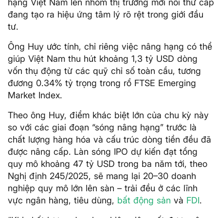
hạng Việt Nam lên nhóm thị trường mới nổi thứ cấp
đang tạo ra hiệu ứng tâm lý rõ rệt trong giới đầu
tư.
Ông Huy ước tính, chỉ riêng việc nâng hạng có thể
giúp Việt Nam thu hút khoảng 1,3 tỷ USD dòng
vốn thụ động từ các quỹ chỉ số toàn cầu, tương
đương 0.34% tỷ trọng trong rổ FTSE Emerging
Market Index.
Theo ông Huy, điểm khác biệt lớn của chu kỳ này
so với các giai đoạn “sóng nâng hạng” trước là
chất lượng hàng hóa và cấu trúc dòng tiền đều đã
được nâng cấp. Làn sóng IPO dự kiến đạt tổng
quy mô khoảng 47 tỷ USD trong ba năm tới, theo
Nghị định 245/2025, sẽ mang lại 20–30 doanh
nghiệp quy mô lớn lên sàn – trải đều ở các lĩnh
vực ngân hàng, tiêu dùng,
bất động sản
và
FDI
.