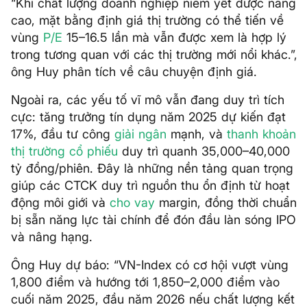
“Khi chất lượng doanh nghiệp niêm yết được nâng
cao, mặt bằng định giá thị trường có thể tiến về
vùng
P/E
15–16.5 lần mà vẫn được xem là hợp lý
trong tương quan với các thị trường mới nổi khác.”,
ông Huy phân tích về câu chuyện định giá.
Ngoài ra, các yếu tố vĩ mô vẫn đang duy trì tích
cực: tăng trưởng tín dụng năm 2025 dự kiến đạt
17%, đầu tư công
giải ngân
mạnh, và
thanh khoản
thị trường cổ phiếu
duy trì quanh 35,000–40,000
tỷ đồng/phiên. Đây là những nền tảng quan trọng
giúp các CTCK duy trì nguồn thu ổn định từ hoạt
động môi giới và
cho vay
margin, đồng thời chuẩn
bị sẵn năng lực tài chính để đón đầu làn sóng IPO
và nâng hạng.
Ông Huy dự báo: “VN-Index có cơ hội vượt vùng
1,800 điểm và hướng tới 1,850–2,000 điểm vào
cuối năm 2025, đầu năm 2026 nếu chất lượng kết