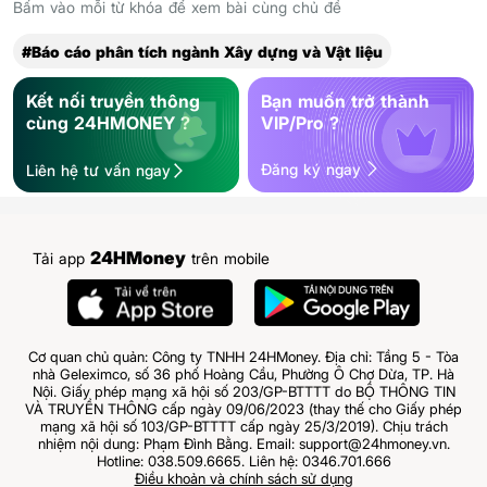
Bấm vào mỗi từ khóa để xem bài cùng chủ đề
#Báo cáo phân tích ngành Xây dựng và Vật liệu
Kết nối truyền thông
Bạn muốn trở thành
cùng 24HMONEY ?
VIP/Pro ?
Đăng ký ngay
Liên hệ tư vấn ngay
24HMoney
Tải app
trên mobile
Cơ quan chủ quản: Công ty TNHH 24HMoney. Địa chỉ: Tầng 5 - Tòa
nhà Geleximco, số 36 phố Hoàng Cầu, Phường Ô Chợ Dừa, TP. Hà
Nội. Giấy phép mạng xã hội số 203/GP-BTTTT do BỘ THÔNG TIN
VÀ TRUYỀN THÔNG cấp ngày 09/06/2023 (thay thế cho Giấy phép
mạng xã hội số 103/GP-BTTTT cấp ngày 25/3/2019). Chịu trách
nhiệm nội dung: Phạm Đình Bằng. Email: support@24hmoney.vn.
Hotline: 038.509.6665. Liên hệ: 0346.701.666
Điều khoản và chính sách sử dụng