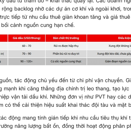
kỳ đầu tư thăm dò – khai thác quay lại. Các doanh n
 rộng backlog nhờ các dự án cơ khí và ngoài khơi, tr
 trực tiếp từ nhu cầu thuê giàn khoan tăng và giá thuê
 bối cảnh nguồn cung hạn chế.
guồn, tác động chủ yếu đến từ chi phí vận chuyển. G
g mạnh khi căng thẳng địa chính trị leo thang, tạo lự
iệp vận tải dầu khí. Những đơn vị như PVT hay các 
 có thể cải thiện hiệu suất khai thác đội tàu và mặt 
tác động mang tính gián tiếp khi nhu cầu tiêu thụ khí 
trường năng lượng bất ổn, đồng thời hoạt động phân p