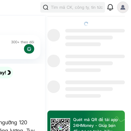
Tìm mã CK, công ty, tin tức
300+ theo dõi
ay!
Quét mã QR để tải app
 ngưỡng 120
24HMoney - Giúp bạn
năng lượng. Tuy