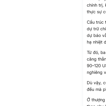
chính trị,
thực sự c
Cấu trúc 
dự trữ ch
dự báo v
hạ nhiệt d
Từ đó, ba
căng thẳn
90–120 US
nghiêng v
Dù vậy, c
đều mà ph
Ở thượng 