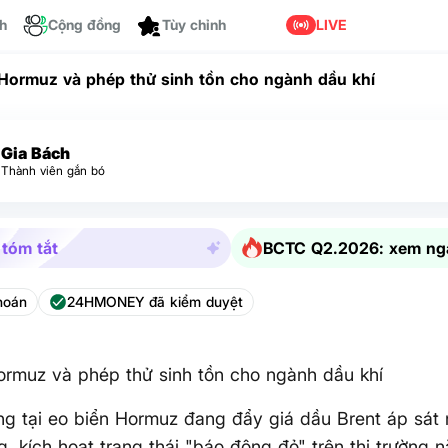
ch
Cộng đồng
LIVE
Tùy chỉnh
Hormuz và phép thử sinh tồn cho ngành dầu khí
Gia Bách
Thành viên gắn bó
 tóm tắt
BCTC Q2.2026: xem ng
hoán
24HMONEY đã kiểm duyệt
rmuz và phép thử sinh tồn cho ngành dầu khí
g tại eo biển Hormuz đang đẩy giá dầu Brent áp sát
, kích hoạt trạng thái "báo động đỏ" trên thị trường 