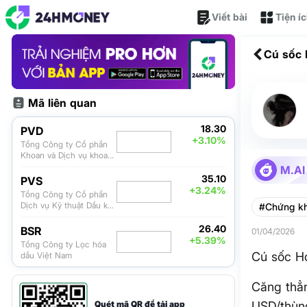
Viết bài
Tiện í
Cú sốc 
Mã liên quan
18.30
PVD
+3.10%
Tổng Công ty Cổ phần
Khoan và Dịch vụ khoan
dầu khí
M.AI
35.10
PVS
+3.24%
Tổng Công ty Cổ phần
Dịch vụ Kỹ thuật Dầu khí
#Chứng k
Việt Nam
26.40
BSR
01/04/2026
+5.39%
Tổng Công ty Lọc hóa
Cú sốc Ho
dầu Việt Nam
Căng thẳn
Quét mã QR để tải app
USD/thùng