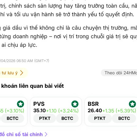
 trị, chính sách sản lượng hay tăng trưởng toàn cầu, n
phí và tối ưu vận hành sẽ trở thành yếu tố quyết định.
 giá dầu vì thế không chỉ là câu chuyện thị trường, m
từng doanh nghiệp – nơi vị trí trong chuỗi giá trị sẽ qu
 ai chịu áp lực.
1/04/2026 06:50 AM (GMT+7)
 tư lưu ý
Theo dõi 24HMo
khoán liên quan bài viết
PVS
BSR
35.10
26.40
55 (+3.10%)
+1.10 (+3.24%)
+1.35 (+5.39%)
BCTC
PTKT
BCTC
PTKT
BCTC
ồ chỉ số tài chính