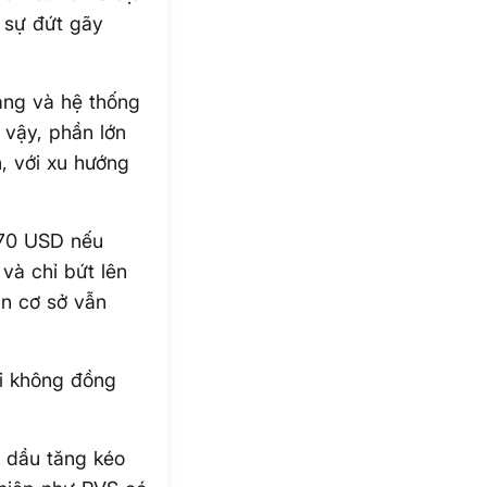
h sự đứt gãy
dạng và hệ thống
 vậy, phần lớn
, với xu hướng
–70 USD nếu
 và chỉ bứt lên
n cơ sở vẫn
ại không đồng
á dầu tăng kéo