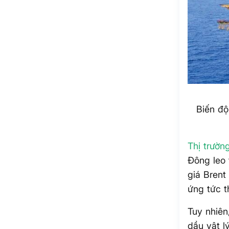
Biến độ
Thị trườn
Đông leo 
giá Brent
ứng tức t
Tuy nhiên
dầu vật l