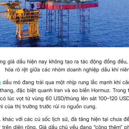
ng giá dầu hiện nay không tạo ra tác động đồng đều
hóa rõ rệt giữa các nhóm doanh nghiệp dầu khí niê
g
dầu mỏ đang trải qua một nhịp rung lắc mạnh khi că
thang, đặc biệt quanh Iran và eo biển Hormuz. Trong t
 có lúc vọt từ vùng 60 USD/thùng lên sát 100–120 US
hì của thị trường trước rủi ro nguồn cung.
, khác với các cú sốc lịch sử, đà tăng hiện tại chưa đế
ý trên diện rộng. Giá dầu chủ yếu đang “cộng thêm” ph