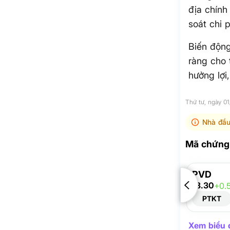
địa chính
soát chi 
Biến động
ràng cho 
hưởng lợi,
Thứ tư, ngày 0
Nhà đầu
Mã chứng 
PVD
18.30
+0.
PTKT
Xem biểu đ