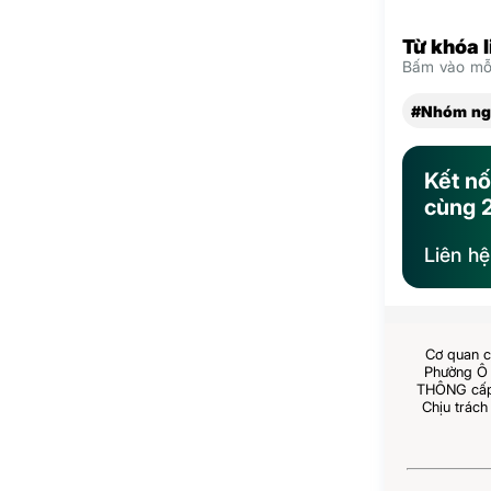
Từ khóa 
Bấm vào mỗi
#Nhóm ng
Kết nố
cùng 
Liên h
Cơ quan c
Phường Ô 
THÔNG cấp 
Chịu trách