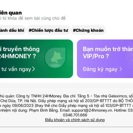
liên quan
 từ khóa để xem bài cùng chủ đề
ành dầu khí
#Chiến lược đầu tư
#Chứng khoán
i truyền thông
Bạn muốn trở thà
24HMONEY ?
VIP/Pro ?
ệ tư vấn ngay
Đăng ký ngay
hủ quản: Công ty TNHH 24HMoney. Địa chỉ: Tầng 5 - Tòa nhà Geleximco, s
Chợ Dừa, TP. Hà Nội. Giấy phép mạng xã hội số 203/GP-BTTTT do BỘ T
ngày 09/06/2023 (thay thế cho Giấy phép mạng xã hội số 103/GP-BTTTT 
 nhiệm nội dung: Phạm Đình Bằng. Email: support@24hmoney.vn. Hotline: 03
0346.701.666
Điều khoản và chính sách sử dụng