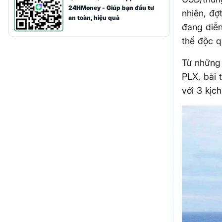
24HMoney - Giúp bạn đầu tư
nhiên, đợ
an toàn, hiệu quả
đang diễn
thế độc q
Từ những
PLX, bài 
với 3 kịc