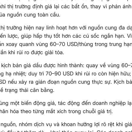
 khi thị trường định giá lại các bất ổn, thay vì phản án
ủa nguồn cung toàn cầu.
thị trường hiện nay linh hoạt hơn với nguồn cung đa 
iến lược, giúp hấp thụ tốt hơn các cú sốc ngắn hạn. Vì
ẫn xoay quanh vùng 60–70 USD/thùng trong trung hạn
ần khi rủi ro được giải tỏa.
 kịch bản giá dầu được hình thành: quay về vùng 60
g hạ nhiệt; duy trì 70–90 USD khi rủi ro còn hiện hữu;
D nếu xảy ra gián đoạn nguồn cung thực sự. Kịch bả
ề trạng thái cân bằng.
ùng một biến động giá, tác động đến doanh nghiệp l
ân hóa theo từng mắt xích trong chuỗi giá trị.
nguồn, nhóm dịch vụ và khoan hưởng lợi rõ rệt khi gi