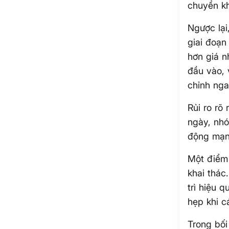
chuyển kh
Ngược lại
giai đoạn
hơn giá n
đầu vào, 
chỉnh nga
Rủi ro rõ
ngày, nhó
động mạnh
Một điểm 
khai thác
trì hiệu 
hẹp khi c
Trong bối