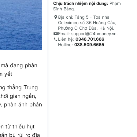
Chịu trách nhiệm nội dung:
Phạm
Đình Bằng.
Địa chỉ: Tầng 5 - Toà nhà
Geleximco số 36 Hoàng Cầu,
Phường Ô Chợ Dừa, Hà Nội.
Email: support@24hmoney.vn.
Liên hệ:
0346.701.666
Hotline:
038.509.6665
, mà đang phân
m yết
ng thẳng Trung
hời gian ngắn,
D, phản ánh phản
n từ thiếu hụt
ần bù rủi ro địa