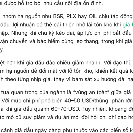
í được hỗ trợ bởi nhu cầu nội địa ổn định.
, nhóm hạ nguồn như BSR, PLX hay OIL chịu tác động 
 đầu, lợi nhuận có thể cải thiện nhờ lãi tồn kho khi
giá
hập. Nhưng khi chu kỳ kéo dài, áp lực chi phí bắt đầu 
vận chuyển và bảo hiểm cùng leo thang, trong khi gi
y.
 rệt hơn khi giá dầu đảo chiều giảm nhanh. Với đặc th
m hạ nguồn dễ đối mặt với lỗ tồn kho, khiến kết quả 
 theo từng nhịp giá, thay vì bám sát xu hướng dài hạ
tựa quan trọng của ngành là “vùng an toàn” giữa giá 
. Với mức chi phí phổ biến 40–50 USD/thùng, phần lớ
quả khi giá dầu quanh 60–70 USD. Tuy nhiên, khoảng 
ác mỏ cũ suy giảm và dự án mới đòi hỏi chi phí cao h
 cảnh giá dầu ngày càng phụ thuộc vào các biến số 