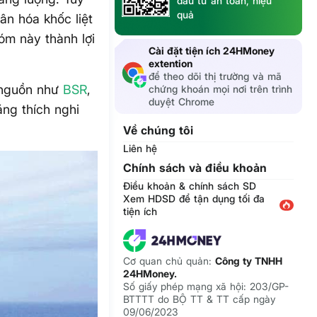
đầu tư an toàn, hiệu
quả
ân hóa khốc liệt
hóm này thành lợi
Cài đặt tiện ích 24HMoney
extention
để theo dõi thị trường và mã
nguồn như
BSR
,
chứng khoán mọi nơi trên trình
duyệt Chrome
ăng thích nghi
Về chúng tôi
Liên hệ
Chính sách và điều khoản
Điều khoản & chính sách SD
Xem HDSD để tận dụng tối đa
tiện ích
Cơ quan chủ quản:
Công ty TNHH
24HMoney.
Số giấy phép mạng xã hội: 203/GP-
BTTTT do BỘ TT & TT cấp ngày
09/06/2023