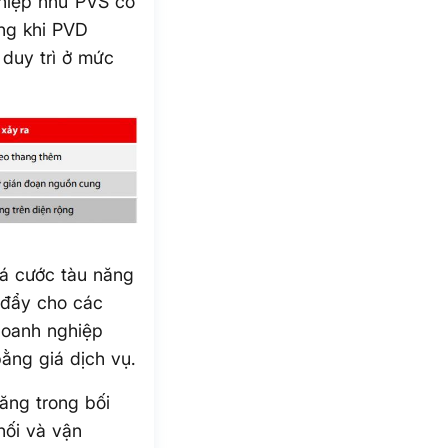
ghiệp như PVS có
ong khi PVD
 duy trì ở mức
iá cước tàu năng
c đẩy cho các
doanh nghiệp
bằng giá dịch vụ.
tăng trong bối
hối và vận