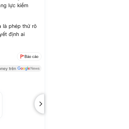
ăng lực kiểm
à là phép thử rõ
yết định ai
Báo cáo
ney trên