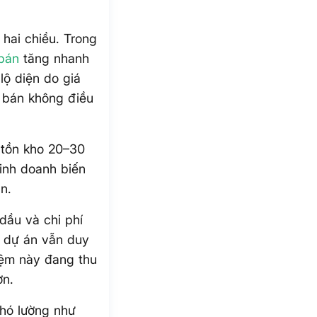
hai chiều. Trong
 bán
tăng nhanh
lộ diện do giá
á bán không điều
ù tồn kho 20–30
kinh doanh biến
n.
dầu và chi phí
n dự án vẫn duy
đệm này đang thu
ơn.
khó lường như