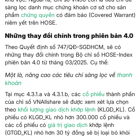
sàng lọc danh mục chứng khoán cơ sở cho sản
phẩm
chứng quyền
có đảm bảo (Covered Warrant)
niêm yết trên HOSE.
Những thay đổi chính trong phiên bản 4.0
Theo Quyết định số 747/QĐ-SGDHCM, sẽ có
những thay đổi chính trong Bộ chỉ số HOSE-Index
phiên bản 4.0 từ tháng 03/2025. Cụ thể:
Một là, nâng cao các tiêu chí sàng lọc về
thanh
khoản
Tại mục 4.3.1.a và 4.3.1.b, các
cổ phiếu
thành phần
của chỉ số VNAllshare sẽ được xem xét lựa chọn
theo
khối lượng giao dịch
khớp lệnh
(KLGD_KL). Cổ
phiếu có KLGD_KL nhỏ hơn 300.000 cổ phiếu và
các cổ phiếu có
giá trị giao dịch
khớp lệnh
(GTGD_KL) nhỏ hơn 30 tỷ đồng sẽ bị loại bỏ khỏi