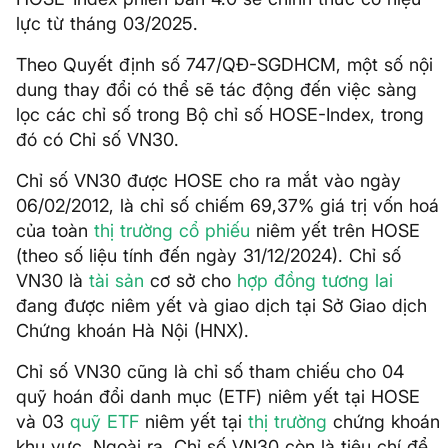
lực từ tháng 03/2025.
Theo Quyết định số 747/QĐ-SGDHCM, một số nội
dung thay đổi có thể sẽ tác động đến việc sàng
lọc các chỉ số trong Bộ chỉ số HOSE-Index, trong
đó có Chỉ số VN30.
Chỉ số VN30 được HOSE cho ra mắt vào ngày
06/02/2012, là chỉ số chiếm 69,37% giá trị vốn hoá
của toàn
thị trường cổ phiếu
niêm yết trên HOSE
(theo số liệu tính đến ngày 31/12/2024). Chỉ số
VN30 là
tài sản
cơ sở cho
hợp đồng tương lai
đang được niêm yết và giao dịch tại Sở Giao dịch
Chứng khoán Hà Nội (HNX).
Chỉ số VN30 cũng là chỉ số tham chiếu cho 04
quỹ hoán đổi danh mục (ETF) niêm yết tại HOSE
và 03
quỹ ETF
niêm yết tại
thị trường
chứng khoán
khu vực. Ngoài ra, Chỉ số VN30 còn là tiêu chí để