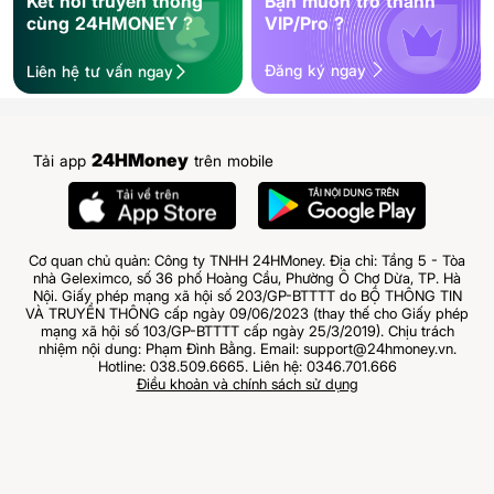
Kết nối truyền thông
Bạn muốn trở thành
cùng 24HMONEY ?
VIP/Pro ?
Đăng ký ngay
Liên hệ tư vấn ngay
24HMoney
Tải app
trên mobile
Cơ quan chủ quản: Công ty TNHH 24HMoney. Địa chỉ: Tầng 5 - Tòa
nhà Geleximco, số 36 phố Hoàng Cầu, Phường Ô Chợ Dừa, TP. Hà
Nội. Giấy phép mạng xã hội số 203/GP-BTTTT do BỘ THÔNG TIN
VÀ TRUYỀN THÔNG cấp ngày 09/06/2023 (thay thế cho Giấy phép
mạng xã hội số 103/GP-BTTTT cấp ngày 25/3/2019). Chịu trách
nhiệm nội dung: Phạm Đình Bằng. Email: support@24hmoney.vn.
Hotline: 038.509.6665. Liên hệ: 0346.701.666
Điều khoản và chính sách sử dụng