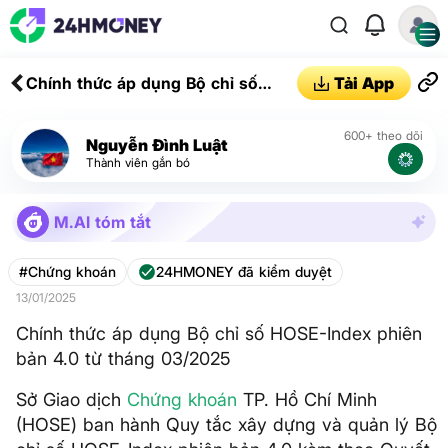
Chính thức áp dụng Bộ chỉ số
Tải App
HOSE-Index phiên bản 4.0 từ
tháng 03/2025
600+ theo dõi
Nguyễn Đình Luật
Thành viên gắn bó
M.AI tóm tắt
#Chứng khoán
24HMONEY đã kiểm duyệt
13/01/2025
Chính thức áp dụng Bộ chỉ số HOSE-Index phiên
bản 4.0 từ tháng 03/2025
Sở Giao dịch
Chứng khoán
TP. Hồ Chí Minh
(HOSE) ban hành Quy tắc xây dựng và quản lý Bộ