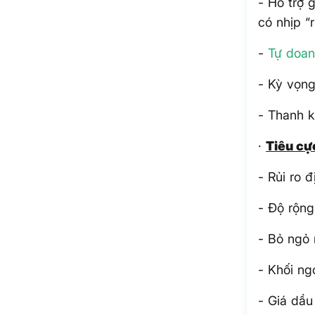
- Hỗ trợ 
có nhịp “r
-
Tự doa
- Kỳ vọng
- Thanh k
·
Tiêu cự
- Rủi ro đ
- Độ rộng
- Bỏ ngỏ 
- Khối ng
- Giá dầu