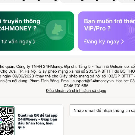
i truyền thông
Bạn muốn trở thà
24HMONEY ?
VIP/Pro ?
ệ tư vấn ngay
Đăng ký ngay
hủ quản: Công ty TNHH 24HMoney. Địa chỉ: Tầng 5 - Tòa nhà Geleximco, s
Chợ Dừa, TP. Hà Nội. Giấy phép mạng xã hội số 203/GP-BTTTT do BỘ T
ngày 09/06/2023 (thay thế cho Giấy phép mạng xã hội số 103/GP-BTTTT 
 nhiệm nội dung: Phạm Đình Bằng. Email: support@24hmoney.vn. Hotline: 03
0346.701.666
Điều khoản và chính sách sử dụng
Quét mã QR để tải app
24HMoney - Giúp bạn
đầu tư an toàn, hiệu
quả