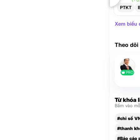
PTKT
Xem biểu đ
Theo dõi
PRO
Từ khóa 
Bấm vào mỗi
#chỉ số V
#thanh kh
#Báo cáo 