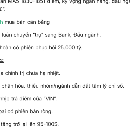
gần MA5 1830-1851 điểm, kỳ vọng ngân hàng, đầu ngàn
ũ”.
nh
mua bán cân bằng
 luân chuyển “trụ” sang Bank, Đầu ngành.
hoản có phiên phục hồi 25.000 tỷ.
c:
ịa chính trị chưa hạ nhiệt.
 phân hóa, thiếu nhóm/ngành dẫn dắt tâm lý chỉ số.
nhịp trả điểm của “VIN”.
oại có phiên bán ròng.
 tăng trở lại lên 95-100$.