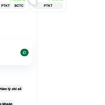
PTKT
BCTC
PTKT
#tâm lý chỉ số
g khoán