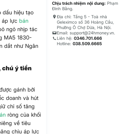
Chịu trách nhiệm nội dung:
Phạm
Đình Bằng.
ó dấu hiệu tạo
Địa chỉ: Tầng 5 - Toà nhà
u áp lực
bán
Geleximco số 36 Hoàng Cầu,
Phường Ô Chợ Dừa, Hà Nội.
bỏ ngỏ nhịp tác
Email: support@24hmoney.vn.
ùng MA5 1830-
Liên hệ:
0346.701.666
Hotline:
038.509.6665
ẫn dắt như Ngân
 chú ý tiền
 được gánh bởi
ốc doanh và hút
iữ chỉ số tăng
bán
ròng của khối
iêng về tiêu
năng chịu áp lực