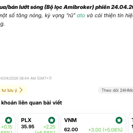
a/bán lướt sóng (Bộ lọc Amibroker) phiên 24.04.
ột số tăng nóng, kỳ vọng “rũ”
ato
và cải thiện tín hi
g.
 24/04/2026 08:44 AM (GMT+7)
 tư lưu ý
Theo dõi 24HMo
khoán liên quan bài viết
PLX
VNM
35.95
+0.15
+2.25
62.00
+3.00 (+5.08%)
.69%)
(+6.68%)