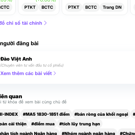
BCTC
PTKT
BCTC
PTKT
BCTC
Trang DN
ồ chỉ số tài chính
 người đăng bài
Đào Việt Anh
(Chuyên viên tư vấn đầu tư cổ phiếu)
Xem thêm các bài viết
liên quan
 từ khóa để xem bài cùng chủ đề
NI-INDEX
#MA5 1830-1851 điểm
#bán ròng của khối ngoại
oản cải thiện
#điểm mua
#tích lũy trung hạn
phân tích ngành Ngân hàng
#Nhóm ngành ngân hàng
#Chứn