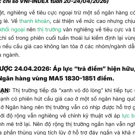
: chỉ số VNI-INDEX tuần 20-24/04/2026)
ật, nghiêng về tiêu cực ngoại trừ một số ngân hàng c
g lẻ. Về
thanh khoản
, cải thiện về mức cao nhưng chị
khối ngoại
nên
thị trường
vân nghiêng về tiêu cực và 
chỉ số trong phiên cuối tuần thoái lui kiểm định lại v
m nếu cầu giá cao không lan tỏa ở các nhóm/ngành d
u ngành.
ƯỢC 24.04.2026: Áp lực “trả điểm” hiện hữu,
Ngân hàng vùng MA5 1830-1851 điểm.
HẠN
:
Thị trường tiếp đà “xanh vỏ đỏ lòng” khi tiếp tục
ạnh có phiên hút cầu giá cao ở một số ngân hàng qu
 ở Ngân hàng nên thị trường vẫn có nhịp được hỗ trợ g
ới độ rộng vẫn nghiêng về chỉnh kỹ thuật với áp
lực 
h mẽ trở lại. Nên độ rộng thị trường ngắn hạn vẫn ngh
a phần thủng vùng tích lũy ở hỗ trợ đáy ngắn và khả 