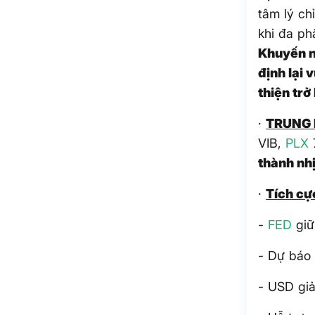
tâm lý ch
khi đa ph
Khuyến n
định lại
thiện trở 
·
TRUNG 
VIB,
PLX
thành nhị
·
Tích cự
-
FED
gi
- Dự báo
- USD gi