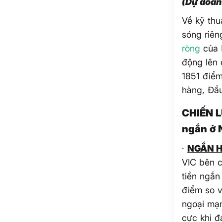
(Dự đoán
Về kỹ thu
sóng riên
ròng
của
động lên 
1851 điể
hàng, Đầ
CHIẾN L
ngắn ở 
·
NGẮN 
VIC bên c
tiền ngắn
điểm so v
ngoại mạn
cực khi đ