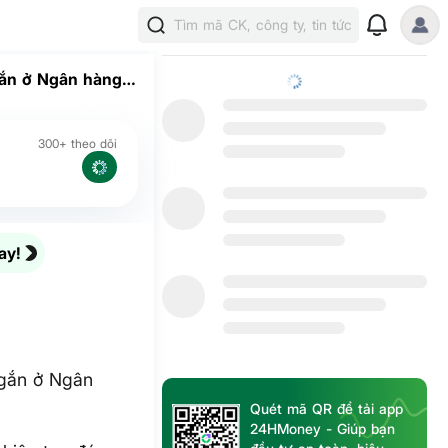
Tìm mã CK, công ty, tin tức
ngắn ở Ngân hàng
300+ theo dõi
ay!
ngắn ở Ngân
Quét mã QR để tải app
24HMoney - Giúp bạn