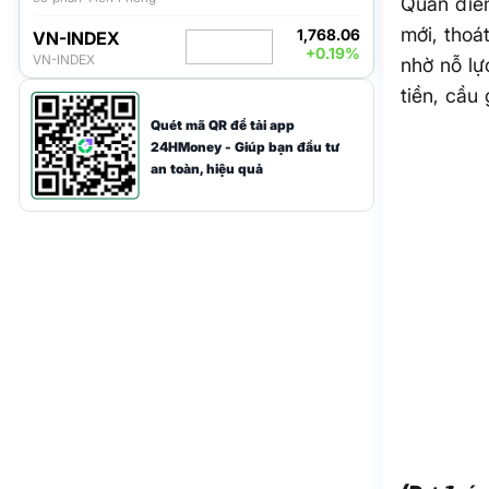
Quan điểm
mới, tho
1,768.06
VN-INDEX
+0.19%
VN-INDEX
nhờ nỗ lự
tiền, cầu
Quét mã QR để tải app
24HMoney - Giúp bạn đầu tư
an toàn, hiệu quả