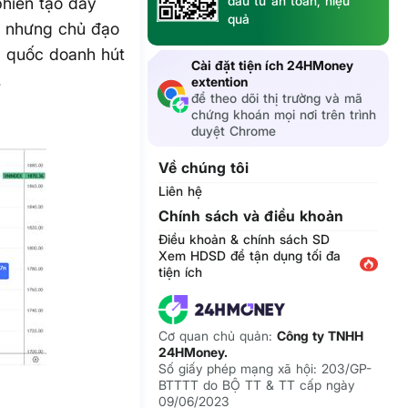
đầu tư an toàn, hiệu
hiên tạo đáy
quả
m nhưng chủ đạo
g quốc doanh hút
Cài đặt tiện ích 24HMoney
.
extention
để theo dõi thị trường và mã
chứng khoán mọi nơi trên trình
duyệt Chrome
Về chúng tôi
Liên hệ
Chính sách và điều khoản
Điều khoản & chính sách SD
Xem HDSD để tận dụng tối đa
tiện ích
Cơ quan chủ quản:
Công ty TNHH
24HMoney.
Số giấy phép mạng xã hội: 203/GP-
BTTTT do BỘ TT & TT cấp ngày
09/06/2023