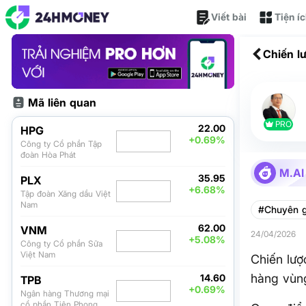
Viết bài
Tiện í
Chiến l
vùng M
Mã liên quan
PRO
22.00
HPG
+0.69%
Công ty Cổ phần Tập
đoàn Hòa Phát
M.AI
35.95
PLX
+6.68%
Tập đoàn Xăng dầu Việt
Nam
#Chuyên g
62.00
VNM
24/04/2026
+5.08%
Công ty Cổ phần Sữa
Việt Nam
Chiến lượ
hàng vùn
14.60
TPB
+0.69%
Ngân hàng Thương mại
cổ phần Tiên Phong