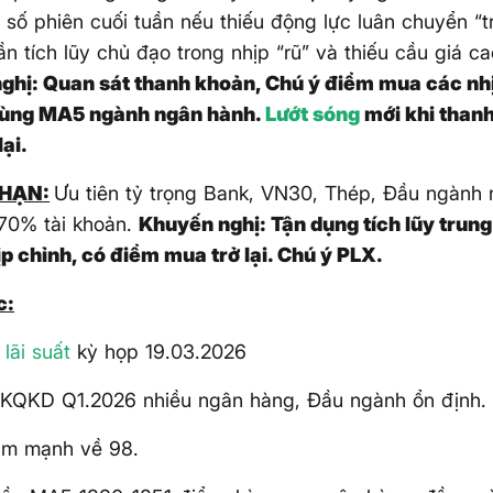
ỉ số phiên cuối tuần nếu thiếu động lực luân chuyển “
ần tích lũy chủ đạo trong nhịp “rũ” và thiếu cầu giá c
ghị: Quan sát thanh khoản, Chú ý điểm mua các nh
 vùng MA5 ngành ngân hành.
Lướt sóng
mới khi thanh
lại.
HẠN:
Ưu tiên tỷ trọng Bank, VN30, Thép, Đầu ngành
70% tài khoản.
Khuyến nghị: Tận dụng tích lũy trung
p chỉnh, có điểm mua trở lại. Chú ý PLX.
c:
ữ
lãi suất
kỳ họp 19.03.2026
 KQKD Q1.2026 nhiều ngân hàng, Đầu ngành ổn định.
ảm mạnh về 98.