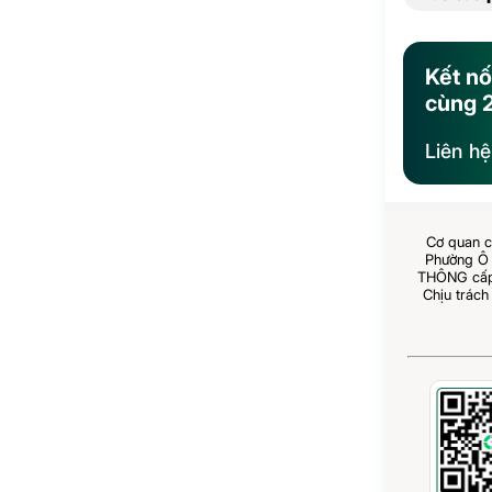
Kết nố
cùng 
Liên h
Cơ quan c
Phường Ô 
THÔNG cấp 
Chịu trách