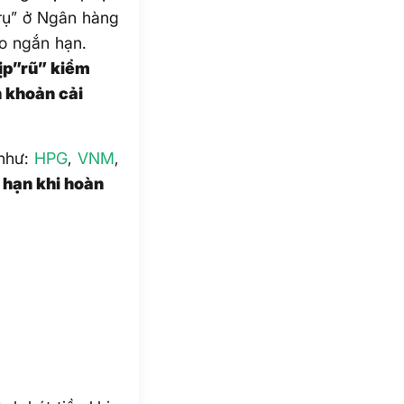
trụ” ở Ngân hàng
ao ngắn hạn.
ịp”rũ” kiểm
 khoản cải
 như:
HPG
,
VNM
,
 hạn khi hoàn