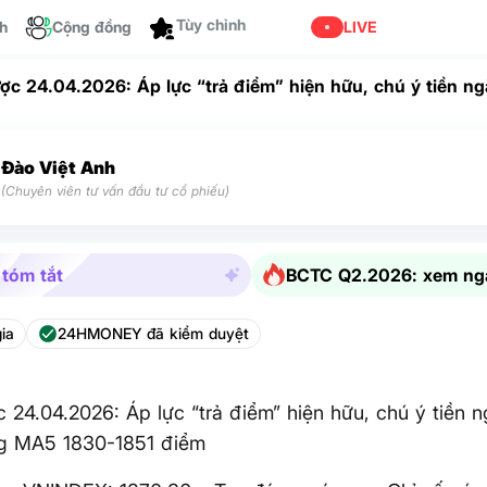
ch
Cộng đồng
Tùy chỉnh
LIVE
ược 24.04.2026: Áp lực “trả điểm” hiện hữu, chú ý tiền 
A5 1830-1851 điểm
Đào Việt Anh
(Chuyên viên tư vấn đầu tư cổ phiếu)
 tóm tắt
BCTC Q2.2026: xem ng
ia
24HMONEY đã kiểm duyệt
c 24.04.2026: Áp lực “trả điểm” hiện hữu, chú ý tiền 
g MA5 1830-1851 điểm