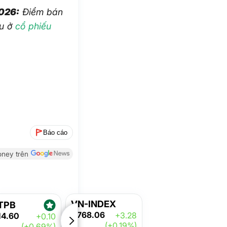
2026:
Điểm bán
ệu ở
cổ phiếu
Báo cáo
ney trên
VN-INDEX
TPB
1,768.06
+3.28
14.60
+0.10
(+0.19%)
(+0.69%)