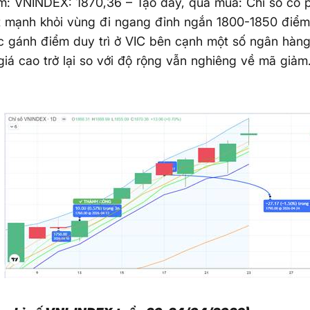
: VNINDEX: 1870,36 – Tạo đáy, quá mua: Chỉ số có p
át mạnh khỏi vùng đi ngang đỉnh ngắn 1800-1850 điể
c gánh điểm duy trì ở VIC bên cạnh một số ngân hàn
 giá cao trở lại so với độ rộng vẫn nghiêng về mã giảm