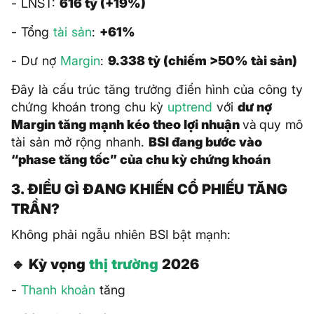
- LNST:
616 tỷ (+19%)
- Tổng
tài sản
:
+61%
- Dư nợ
Margin
:
9.338 tỷ (chiếm >50% tài sản)
Đây là cấu trúc tăng trưởng điển hình của công ty
chứng khoán trong chu kỳ
uptrend
với
dư nợ
Margin tăng mạnh kéo theo lợi nhuận
và
quy mô
tài sản mở rộng nhanh.
BSI đang bước vào
“phase tăng tốc” của chu kỳ chứng khoán
3. ĐIỀU GÌ ĐANG KHIẾN CỔ PHIẾU TĂNG
TRẦN?
Không phải ngẫu nhiên BSI bật mạnh:
🔹 Kỳ vọng
thị trường
2026
-
Thanh khoản
tăng