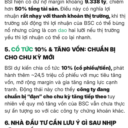
BSI hiện có dư nợ margin khoảng
9.338 tỷ
, chiếm
hơn
50% tổng tài sản.
Điều này có nghĩa lợi
nhuận
rất nhạy với thanh khoản thị trường,
khi thị
trường sôi động thì lợi nhuận của BSC có thể bùng
nổ nhưng cũng là con
dao
hai lưỡi nếu thị trường
yếu thì lợi nhuận có thể co lại nhanh.
5.
CỔ TỨC
10% & TĂNG VỐN: CHUẨN BỊ
CHO CHU KỲ MỚI
BSI dự kiến chia cổ tức
10% (cổ phiếu/tiền),
phát
hành thêm ~24,5 triệu cổ phiếu với mục tiêu tăng
vốn, mở rộng margin và gia tăng năng lực cạnh
tranh. Động thái này cho thếy
công ty đang
chuẩn bị “đạn” cho chu kỳ tăng tiếp theo
tuy
nhiên về quy mô tăng vốn của BSC vẫn chưa thực
sự ấn tượng so với các công ty chứng khoán khác.
6. NHÀ ĐẦU TƯ CẦN LƯU Ý GÌ SAU NHỊP