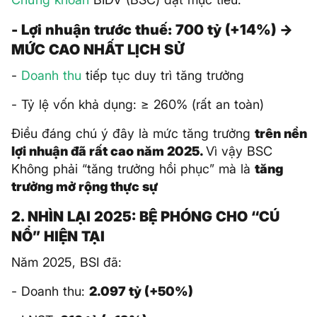
- Lợi nhuận trước thuế: 700 tỷ (+14%) →
MỨC CAO NHẤT LỊCH SỬ
-
Doanh thu
tiếp tục duy trì tăng trưởng
- Tỷ lệ vốn khả dụng: ≥ 260% (rất an toàn)
Điều đáng chú ý đây là mức tăng trưởng
trên nền
lợi nhuận đã rất cao năm 2025.
Vì vậy BSC
Không phải “tăng trưởng hồi phục” mà là
tăng
trưởng mở rộng thực sự
2. NHÌN LẠI 2025: BỆ PHÓNG CHO “CÚ
NỔ” HIỆN TẠI
Năm 2025, BSI đã:
- Doanh thu:
2.097 tỷ (+50%)