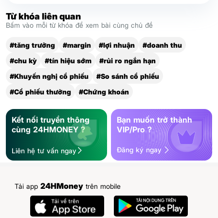
Từ khóa liên quan
Bấm vào mỗi từ khóa để xem bài cùng chủ đề
#tăng trưởng
#margin
#lợi nhuận
#doanh thu
#chu kỳ
#tín hiệu sớm
#rủi ro ngắn hạn
#Khuyến nghị cổ phiếu
#So sánh cổ phiếu
#Cổ phiếu thưởng
#Chứng khoán
Kết nối truyền thông
Bạn muốn trở thành
cùng 24HMONEY ?
VIP/Pro ?
Đăng ký ngay
Liên hệ tư vấn ngay
24HMoney
Tải app
trên mobile