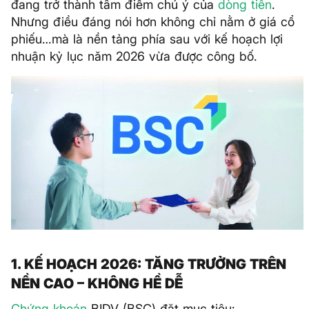
đang trở thành tâm điểm chú ý của
dòng tiền
.
Nhưng điều đáng nói hơn không chỉ nằm ở giá cổ
phiếu…mà là nền tảng phía sau với kế hoạch lợi
nhuận kỷ lục năm 2026 vừa được công bố.
1. KẾ HOẠCH 2026: TĂNG TRƯỞNG TRÊN
NỀN CAO – KHÔNG HỀ DỄ
Chứng khoán
BIDV (BSC) đặt mục tiêu: