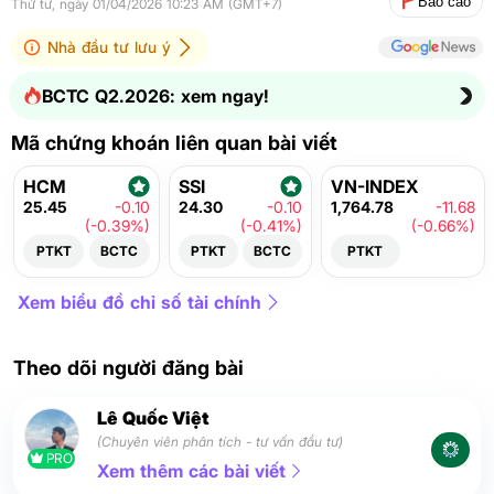
Báo cáo
Thứ tư, ngày 01/04/2026 10:23 AM (GMT+7)
Nhà đầu tư lưu ý
BCTC Q2.2026: xem ngay!
Mã chứng khoán liên quan bài viết
HCM
SSI
VN-INDEX
25.45
-0.10
24.30
-0.10
1,764.78
-11.68
(-0.39%)
(-0.41%)
(-0.66%)
PTKT
BCTC
PTKT
BCTC
PTKT
Xem biểu đồ chỉ số tài chính
Theo dõi người đăng bài
Lê Quốc Việt
(Chuyên viên phân tích - tư vấn đầu tư)
PRO
Xem thêm các bài viết