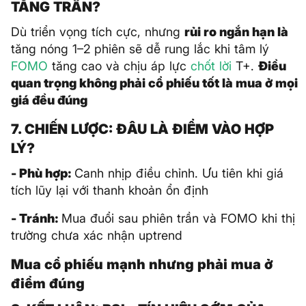
TĂNG TRẦN?
Dù triển vọng tích cực, nhưng
rủi ro ngắn hạn là
tăng nóng 1–2 phiên sẽ dễ rung lắc khi tâm lý
FOMO
tăng cao và chịu áp lực
chốt lời
T+.
Điều
quan trọng không phải cổ phiếu tốt là mua ở mọi
giá đều đúng
7. CHIẾN LƯỢC: ĐÂU LÀ ĐIỂM VÀO HỢP
LÝ?
- Phù hợp:
Canh nhịp điều chỉnh. Ưu tiên khi giá
tích lũy lại với thanh khoản ổn định
- Tránh:
Mua đuổi sau phiên trần và FOMO khi thị
trường chưa xác nhận uptrend
Mua cổ phiếu mạnh nhưng phải mua ở
điểm đúng