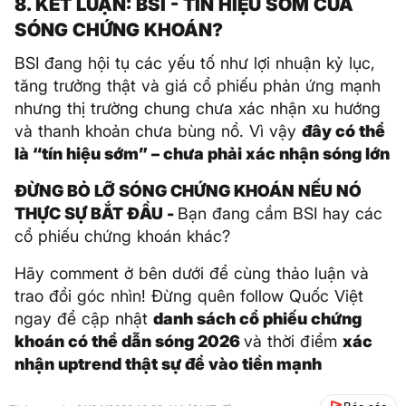
8. KẾT LUẬN: BSI - TÍN HIỆU SỚM CỦA
SÓNG CHỨNG KHOÁN?
BSI đang hội tụ các yếu tố như lợi nhuận kỷ lục,
tăng trưởng thật và giá cổ phiếu phản ứng mạnh
nhưng thị trường chung chưa xác nhận xu hướng
và thanh khoản chưa bùng nổ. Vì vậy
đây có thể
là “tín hiệu sớm” – chưa phải xác nhận sóng lớn
ĐỪNG BỎ LỠ SÓNG CHỨNG KHOÁN NẾU NÓ
THỰC SỰ BẮT ĐẦU -
Bạn đang cầm BSI hay các
cổ phiếu chứng khoán khác?
Hãy comment ở bên dưới để cùng thảo luận và
trao đổi góc nhìn! Đừng quên follow Quốc Việt
ngay để cập nhật
danh sách cổ phiếu chứng
khoán có thể dẫn sóng 2026
và thời điểm
xác
nhận uptrend thật sự để vào tiền mạnh