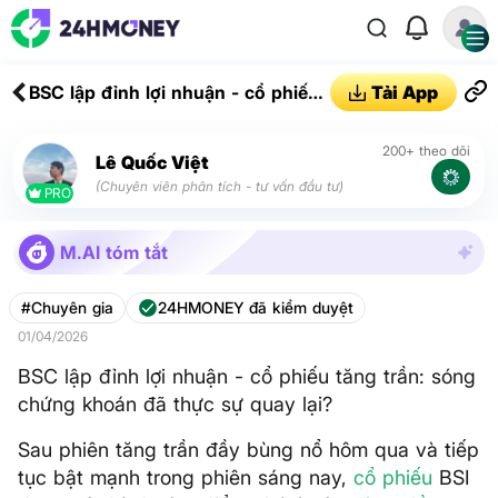
BSC lập đỉnh lợi nhuận - cổ phiếu
Tải App
tăng trần: sóng chứng khoán đã
thực sự quay lại?
200+ theo dõi
Lê Quốc Việt
(Chuyên viên phân tích - tư vấn đầu tư)
PRO
M.AI tóm tắt
#Chuyên gia
24HMONEY đã kiểm duyệt
01/04/2026
BSC lập đỉnh lợi nhuận - cổ phiếu tăng trần: sóng
chứng khoán đã thực sự quay lại?
Sau phiên tăng trần đầy bùng nổ hôm qua và tiếp
tục bật mạnh trong phiên sáng nay,
cổ phiếu
BSI