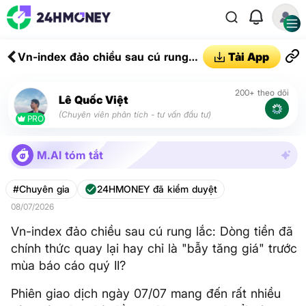
Vn-index đảo chiều sau cú rung
Tải App
lắc: Dòng tiền đã chính thức quay
lại hay chỉ là "bẫy tăng giá" trước
200+ theo dõi
Lê Quốc Việt
mùa báo cáo quý II?
(Chuyên viên phân tích - tư vấn đầu tư)
PRO
M.AI tóm tắt
#Chuyên gia
24HMONEY đã kiểm duyệt
08/07/2026
Vn-index đảo chiều sau cú rung lắc: Dòng tiền đã
chính thức quay lại hay chỉ là "bẫy tăng giá" trước
mùa báo cáo quý II?
Phiên giao dịch ngày 07/07 mang đến rất nhiều