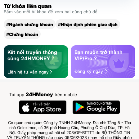
Từ khóa liên quan
Bấm vào mỗi từ khóa để xem bài cùng chủ đề
#Ngành chứng khoán
#Nhận định phiên giao dịch
#Chứng khoán
Kết nối truyền thông
Bạn muốn trở thành
cùng 24HMONEY ?
VIP/Pro ?
Đăng ký ngay
Liên hệ tư vấn ngay
24HMoney
Tải app
trên mobile
Cơ quan chủ quản: Công ty TNHH 24HMoney. Địa chỉ: Tầng 5 - Tòa
nhà Geleximco, số 36 phố Hoàng Cầu, Phường Ô Chợ Dừa, TP. Hà
Nội. Giấy phép mạng xã hội số 203/GP-BTTTT do BỘ THÔNG TIN
VÀ TRUYỀN THÔNG cấp ngày 09/06/2023 (thay thế cho Giấy phép