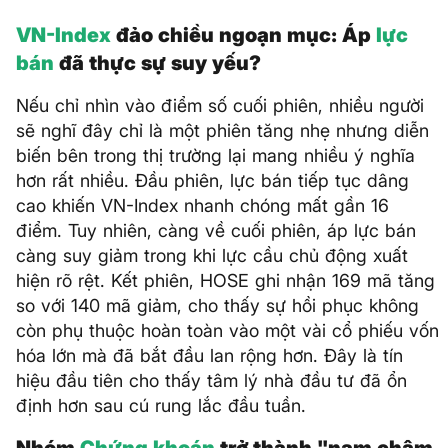
VN-Index
đảo chiều ngoạn mục: Áp
lực
bán
đã thực sự suy yếu?
Nếu chỉ nhìn vào điểm số cuối phiên, nhiều người
sẽ nghĩ đây chỉ là một phiên tăng nhẹ nhưng diễn
biến bên trong thị trường lại mang nhiều ý nghĩa
hơn rất nhiều. Đầu phiên, lực bán tiếp tục dâng
cao khiến VN-Index nhanh chóng mất gần 16
điểm. Tuy nhiên, càng về cuối phiên, áp lực bán
càng suy giảm trong khi lực cầu chủ động xuất
hiện rõ rệt. Kết phiên, HOSE ghi nhận 169 mã tăng
so với 140 mã giảm, cho thấy sự hồi phục không
còn phụ thuộc hoàn toàn vào một vài cổ phiếu vốn
hóa lớn mà đã bắt đầu lan rộng hơn. Đây là tín
hiệu đầu tiên cho thấy tâm lý nhà đầu tư đã ổn
định hơn sau cú rung lắc đầu tuần.
Nhóm
Chứng khoán
trở thành "nam châm