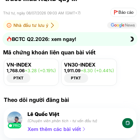
Báo cáo
Thứ tư, ngày 08/07/2026 09:03 AM (GMT+7)
Nhà đầu tư lưu ý
BCTC Q2.2026: xem ngay!
Mã chứng khoán liên quan bài viết
VN-INDEX
VN30-INDEX
1,768.06
+3.28 (+0.19%)
1,911.09
+8.30 (+0.44%)
PTKT
PTKT
Theo dõi người đăng bài
Lê Quốc Việt
(Chuyên viên phân tích - tư vấn đầu tư)
PRO
Xem thêm các bài viết