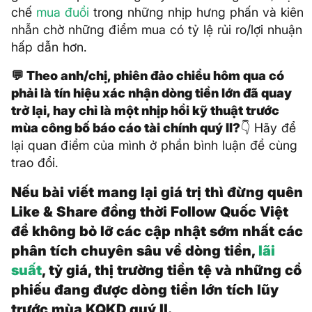
chế
mua đuổi
trong những nhịp hưng phấn và kiên
nhẫn chờ những điểm mua có tỷ lệ rủi ro/lợi nhuận
hấp dẫn hơn.
💬 Theo anh/chị, phiên đảo chiều hôm qua có
phải là tín hiệu xác nhận dòng tiền lớn đã quay
trở lại, hay chỉ là một nhịp hồi kỹ thuật trước
mùa công bố báo cáo tài chính quý II?
👇 Hãy để
lại quan điểm của mình ở phần bình luận để cùng
trao đổi.
Nếu bài viết mang lại giá trị thì đừng quên
Like & Share đồng thời Follow Quốc Việt
để không bỏ lỡ các cập nhật sớm nhất các
phân tích chuyên sâu về dòng tiền,
lãi
suất
, tỷ giá, thị trường tiền tệ và những cổ
phiếu đang được dòng tiền lớn tích lũy
trước mùa KQKD quý II.