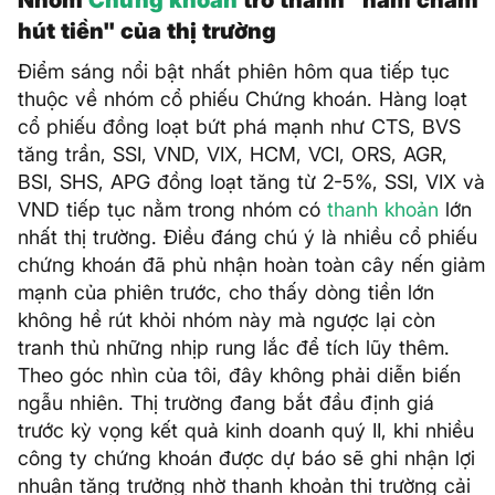
hút tiền" của thị trường
Điểm sáng nổi bật nhất phiên hôm qua tiếp tục
thuộc về nhóm cổ phiếu Chứng khoán. Hàng loạt
cổ phiếu đồng loạt bứt phá mạnh như CTS, BVS
tăng trần, SSI, VND, VIX, HCM, VCI, ORS, AGR,
BSI, SHS, APG đồng loạt tăng từ 2-5%, SSI, VIX và
VND tiếp tục nằm trong nhóm có
thanh khoản
lớn
nhất thị trường. Điều đáng chú ý là nhiều cổ phiếu
chứng khoán đã phủ nhận hoàn toàn cây nến giảm
mạnh của phiên trước, cho thấy dòng tiền lớn
không hề rút khỏi nhóm này mà ngược lại còn
tranh thủ những nhịp rung lắc để tích lũy thêm.
Theo góc nhìn của tôi, đây không phải diễn biến
ngẫu nhiên. Thị trường đang bắt đầu định giá
trước kỳ vọng kết quả kinh doanh quý II, khi nhiều
công ty chứng khoán được dự báo sẽ ghi nhận lợi
nhuận tăng trưởng nhờ thanh khoản thị trường cải