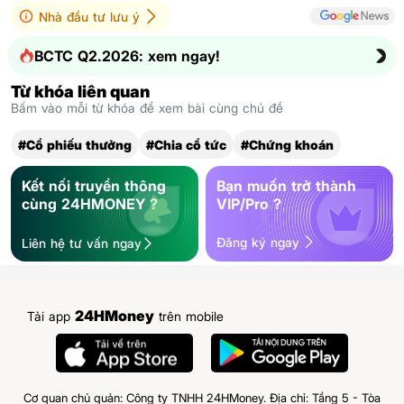
Nhà đầu tư lưu ý
BCTC Q2.2026: xem ngay!
Từ khóa liên quan
Bấm vào mỗi từ khóa để xem bài cùng chủ đề
#Cổ phiếu thưởng
#Chia cổ tức
#Chứng khoán
Kết nối truyền thông
Bạn muốn trở thành
cùng 24HMONEY ?
VIP/Pro ?
Đăng ký ngay
Liên hệ tư vấn ngay
24HMoney
Tải app
trên mobile
Cơ quan chủ quản: Công ty TNHH 24HMoney. Địa chỉ: Tầng 5 - Tòa