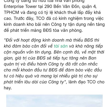
Công ty đang sở hữu tòa nhà văn phòng
Enterprise Tower tại 290 Bến Vân Đồn, quận 4,
TPHCM và đang có tỷ lệ khách thuê lấp đầy khá
cao. Trước đây, TCO đã có kinh nghiệm trong việc
kinh doanh kho bãi nên Công ty tận dụng nền tảng
để phát triển mảng BĐS tòa văn phòng.
"Đối với hoạt động kinh doanh mà thiếu BĐS thì
khó đảm bảo cân đối về
tài sản
và khả năng tiếp
cận nguồn vốn tín dụng. Bên cạnh đó, về mặt thời
gian, giá trị của BĐS sẽ tiếp tục tăng nên Ban
quản trị và điều hành Công ty đã rất cân nhắc
cho mỗi khoản đầu tư BĐS để đảm bảo việc đầu
tư có hiệu quả và mang lại nhiều giá trị cho sự
phát triển lâu dài của Công ty"
, lãnh đạo TCO cho
hay.