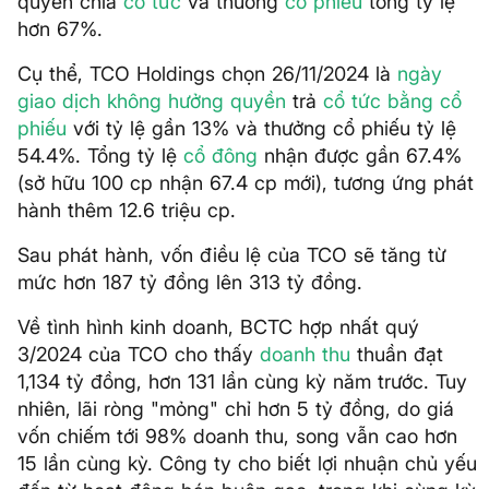
quyền chia
cổ tức
và thưởng
cổ phiếu
tổng tỷ lệ
hơn 67%.
Cụ thể, TCO Holdings chọn 26/11/2024 là
ngày
giao dịch không hưởng quyền
trả
cổ tức bằng cổ
phiếu
với tỷ lệ gần 13% và thưởng cổ phiếu tỷ lệ
54.4%. Tổng tỷ lệ
cổ đông
nhận được gần 67.4%
(sở hữu 100 cp nhận 67.4 cp mới), tương ứng phát
hành thêm 12.6 triệu cp.
Sau phát hành, vốn điều lệ của TCO sẽ tăng từ
mức hơn 187 tỷ đồng lên 313 tỷ đồng.
Về tình hình kinh doanh, BCTC hợp nhất quý
3/2024 của TCO cho thấy
doanh thu
thuần đạt
1,134 tỷ đồng, hơn 131 lần cùng kỳ năm trước. Tuy
nhiên, lãi ròng "mỏng" chỉ hơn 5 tỷ đồng, do giá
vốn chiếm tới 98% doanh thu, song vẫn cao hơn
15 lần cùng kỳ. Công ty cho biết lợi nhuận chủ yếu