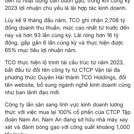
đến từ hoạt động bán buôn gạo, trong khi cùng kỳ
2023 lợi nhuận chủ yếu là lãi hợp tác kinh doanh.
Lũy kế 9 tháng đầu năm, TCO ghi nhận 2,708 tỷ
đồng doanh thu thuần, mức cao nhất từ trước đến
nay và hơn 93 lần cùng kỳ. Lãi ròng hơn 16 tỷ
đồng, gấp gần 6 lần cùng kỳ và thực hiện được
65% mục tiêu lợi nhuận năm.
TCO thực hiện lộ trình tái cấu trúc từ năm 2023,
bắt đầu từ đổi tên công ty từ CTCP Vận tải đa
phương thức Duyên Hải thành TCO Holdings, đổi
tên website, bổ sung ngành nghề kinh doanh cũng
như ban lãnh đạo mới.
Công ty lấn sân sang lĩnh vực kinh doanh lương
thực với việc mua lại 100% cổ phần của CTCP Tập
đoàn Nam An. Nam An đang sở hữu nhà máy xay
xát và đánh bóng gạo với công suất khoảng 1,000