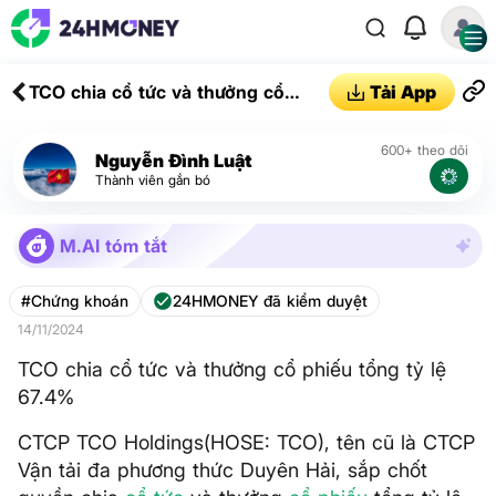
TCO chia cổ tức và thưởng cổ
Tải App
phiếu tổng tỷ lệ 67.4%
600+ theo dõi
Nguyễn Đình Luật
Thành viên gắn bó
M.AI tóm tắt
#Chứng khoán
24HMONEY đã kiểm duyệt
14/11/2024
TCO chia cổ tức và thưởng cổ phiếu tổng tỷ lệ
67.4%
CTCP TCO Holdings(HOSE: TCO), tên cũ là CTCP
Vận tải đa phương thức Duyên Hải, sắp chốt