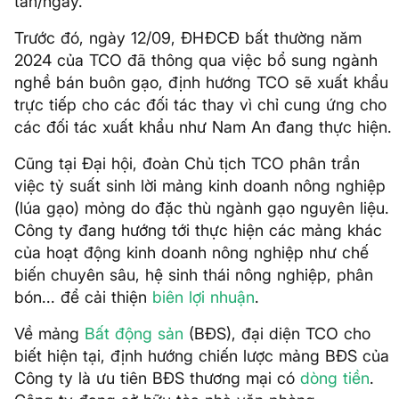
tấn/ngày.
Trước đó, ngày 12/09, ĐHĐCĐ bất thường năm
2024 của TCO đã thông qua việc bổ sung ngành
nghề bán buôn gạo, định hướng TCO sẽ xuất khẩu
trực tiếp cho các đối tác thay vì chỉ cung ứng cho
các đối tác xuất khẩu như Nam An đang thực hiện.
Cũng tại Đại hội, đoàn Chủ tịch TCO phân trần
việc tỷ suất sinh lời mảng kinh doanh nông nghiệp
(lúa gạo) mỏng do đặc thù ngành gạo nguyên liệu.
Công ty đang hướng tới thực hiện các mảng khác
của hoạt động kinh doanh nông nghiệp như chế
biến chuyên sâu, hệ sinh thái nông nghiệp, phân
bón... để cải thiện
biên lợi nhuận
.
Về mảng
Bất động sản
(BĐS), đại diện TCO cho
biết hiện tại, định hướng chiến lược mảng BĐS của
Công ty là ưu tiên BĐS thương mại có
dòng tiền
.