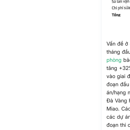
Vấn đề ở 
tháng đầu
phòng
bảo
tăng +32%
vào giai 
đoạn đầu
án/hạng 
Đà Vàng 
Miao. Các
các dự án
đoạn thi 