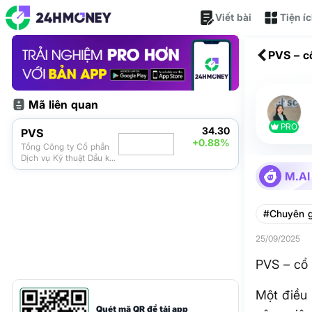
Viết bài
Tiện í
PVS – c
Mã liên quan
PRO
34.30
PVS
+0.88%
Tổng Công ty Cổ phần
Dịch vụ Kỹ thuật Dầu khí
Việt Nam
M.AI
#Chuyên g
25/09/2025
PVS – cổ 
Một điều 
Quét mã QR để tải app