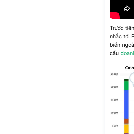
Trước tiê
nhắc tới 
biển ngoà
cấu
doan