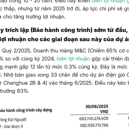
hao trong 10 - 20 năm. Điều này khiến
biên lợi nhuận 
 thấp, nhưng từ năm 2025 trở đi, áp lực chi phí sẽ 
a cho tăng trưởng lợi nhuận.
 trích lập (Bảo hành công trình) sớm từ đầu,
lợi nhuận cho các giai đoạn sau này của dự á
ng Quý 2/2025, Doanh thu mảng M&C (Chiếm 65% cơ c
% so với cùng kỳ 2024,
biên lợi nhuận
gộp cải thiện đ
g mạnh gấp 12 lần từ mức 0.3% cùng kỳ. Đây là mức 
. Nhờ bàn giao xong 33 chân đế cho dự án điện gi
r Changhua 2B & 4) vào tháng 6/2025. Điều này kéo t
 trưởng 83%.