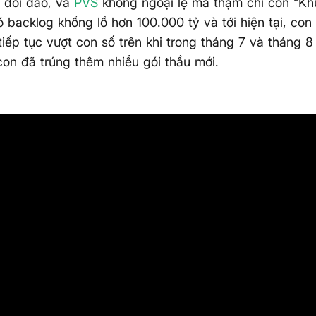
 dồi dào, và
PVS
không ngoại lệ mà thậm chí còn “Khủ
ó backlog khổng lồ hơn 100.000 tỷ và tới hiện tại, con
tiếp tục vượt con số trên khi trong tháng 7 và tháng 8
con đã trúng thêm nhiều gói thầu mới.