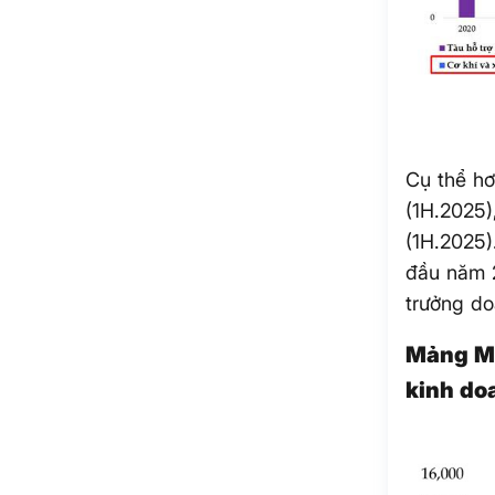
Cụ thể h
(1H.2025
(1H.2025)
đầu năm 2
trưởng doa
Mảng M&
kinh do