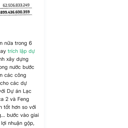
n nữa trong 6
 tay
trích lập dự
nh xây dựng
rong nước bước
ện các công
 cho các dự
với Dự án Lạc
ca 2 và Feng
 tốt hơn so với
g… bước vào giai
 lợi nhuận gộp,