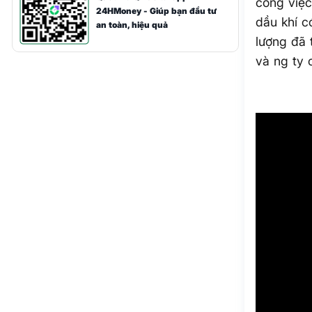
công việc
24HMoney - Giúp bạn đầu tư
dầu khí c
an toàn, hiệu quả
lượng đã 
và ng ty 