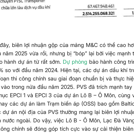
đây, biên lợi nhuận gộp của mảng M&C có thể cao hơ
 năm 2025 vừa rồi, nhưng bị “bóp” lại bởi việc mạnh
 hành dự án từ rất sớm.
Dự phòng
bảo hành công trì
 so với đầu năm 2024. Hiện tại, các dự án dầu khí t
đoạn thi công chính sau giai đoạn chuẩn bị và thực hi
 vào trong nửa đầu năm 2025. PVS đã trích mạnh tay
mục EPCI 1 và EPCI 3 của dự án Lô B – Ô Môn, cùng 
hay các dự án làm Trạm biến áp (OSS) bao gồm Balti
 dự án nội địa của PVS thường mang lại biên lợi nhuận
 nước ngoài. Do vậy, việc Lô B - Ô Môn, Lạc Đà Vàn
công chính sẽ đóng góp tích cực vào sự cải thiện biên