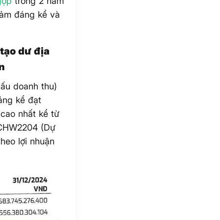
gộp
trong 2 năm
giảm đáng kể và
 tạo dư địa
n
ấu doanh thu)
áng kể đạt
cao nhất kể từ
ó CHW2204 (Dự
heo lợi nhuận