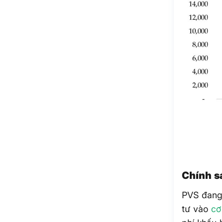
Chính 
PVS đang
tư vào
cơ