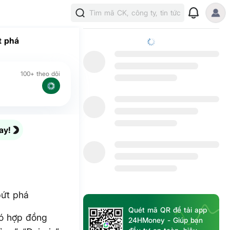
Tìm mã CK, công ty, tin tức
t phá
100+ theo dõi
ay!
bứt phá
Quét mã QR để tải app
có hợp đồng
24HMoney - Giúp bạn