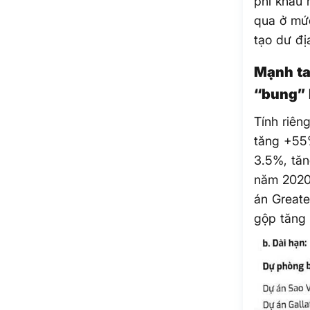
phí khấu 
qua ở mức
tạo dư đị
Mạnh tay
“bung” 
Tính riê
tăng +55
3.5%, tăn
năm 2020
án Greate
gộp tăng