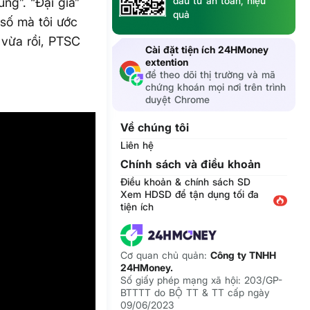
đầu tư an toàn, hiệu
ng”. “Đại gia”
quả
 số mà tôi ước
 vừa rồi, PTSC
Cài đặt tiện ích 24HMoney
extention
để theo dõi thị trường và mã
chứng khoán mọi nơi trên trình
duyệt Chrome
Về chúng tôi
Liên hệ
Chính sách và điều khoản
Điều khoản & chính sách SD
Xem HDSD để tận dụng tối đa
tiện ích
Cơ quan chủ quản:
Công ty TNHH
24HMoney.
Số giấy phép mạng xã hội: 203/GP-
BTTTT do BỘ TT & TT cấp ngày
09/06/2023