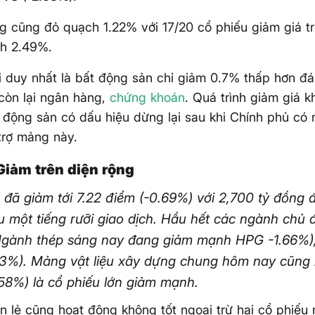
 cũng đỏ quạch 1.22% với 17/20 cổ phiếu giảm giá t
h 2.49%.
i duy nhất là bất động sản chỉ giảm 0.7% thấp hơn đá
 còn lại ngân hàng,
chứng khoán
. Quá trình giảm giá 
động sản có dấu hiệu dừng lại sau khi Chính phủ có 
trợ mảng này.
Giảm trên diện rộng
 đã giảm tới 7.22 điểm (-0.69%) với 2,700 tỷ đồng 
 một tiếng rưỡi giao dịch. Hầu hết các ngành chủ 
Ngành thép sáng nay đang giảm mạnh HPG -1.66%);
13%). Mảng vật liệu xây dựng chung hôm nay cũng
58%) là cổ phiếu lớn giảm mạnh.
 lẻ cũng hoạt động không tốt ngoại trừ hai cổ phiế