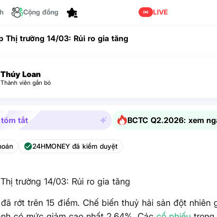
ch
Cộng đồng
Tùy chỉnh
LIVE
 Thị trường 14/03: Rủi ro gia tăng
Thúy Loan
Thành viên gắn bó
 tóm tắt
BCTC Q2.2026: xem ng
hoán
24HMONEY đã kiểm duyệt
Thị trường 14/03: Rủi ro gia tăng
đã rớt trên 15 điểm. Chế biến thuỷ hải sản đột nhiên
ành có mức giảm cao nhất 2.64%. Các
cổ phiếu
trong