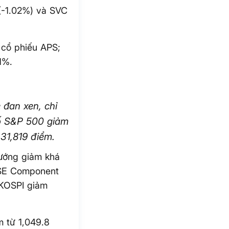
G(-1.02%) và SVC
 cổ phiếu APS;
1%.
 đan xen, chỉ
số S&P 500 giảm
31,819 điểm.
hướng giảm khá
ZSE Component
KOSPI giảm
 từ 1,049.8