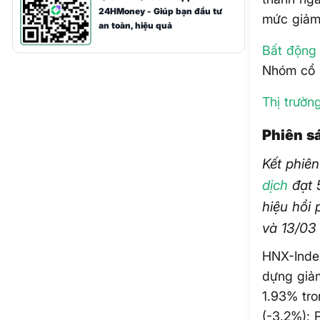
24HMoney - Giúp bạn đầu tư
mức giảm
an toàn, hiệu quả
Bất động
Nhóm cổ p
Thị trườn
Phiên s
Kết phiê
dịch
đạt 5
hiệu hồi 
và 13/03 
HNX-Index
dựng giả
1.93% tro
(-3.2%); 