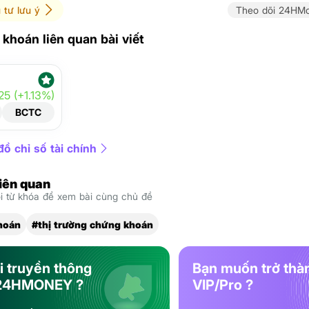
 tư lưu ý
Theo dõi 24HMo
khoán liên quan bài viết
25 (+1.13%)
BCTC
ồ chỉ số tài chính
liên quan
 từ khóa để xem bài cùng chủ đề
hoán
#thị trường chứng khoán
i truyền thông
Bạn muốn trở thà
24HMONEY ?
VIP/Pro ?