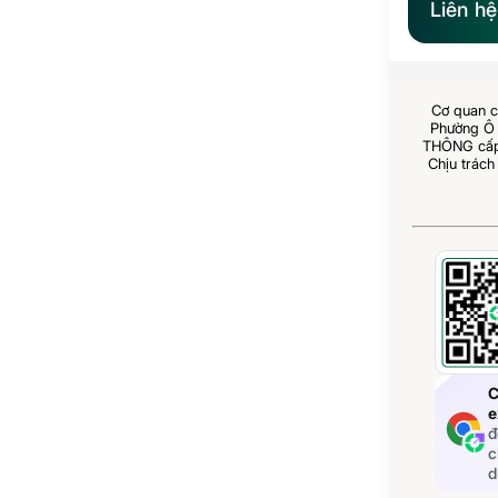
Liên h
Cơ quan c
Phường Ô 
THÔNG cấp 
Chịu trách
C
e
đ
c
d