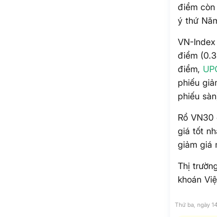
điểm còn
ý thứ Nă
VN-Index
điểm (0.3
điểm,
UP
phiếu giả
phiếu sàn
Rổ VN30 đ
giá tốt nh
giảm giá 
Thị trườn
khoán Vi
Thứ ba, ngày 1