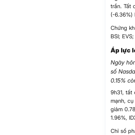
trần. Tất
(-6.36%) 
Chứng kho
BSI; EVS
Áp lực 
Ngày hôm
số Nasda
0.15% cò
9h31, tất
mạnh, cụ
giảm 0.7
1.96%, I
Chỉ số p