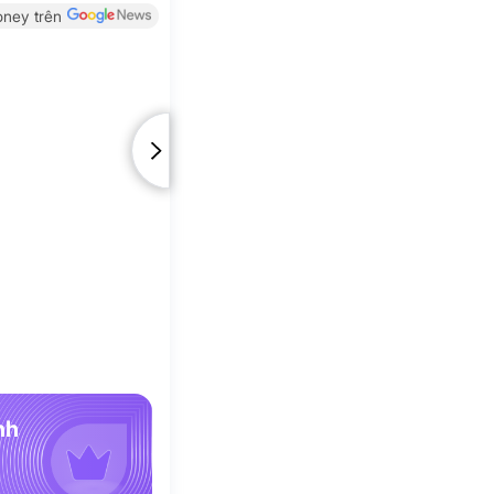
ney trên
nh