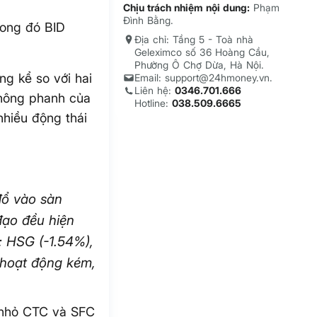
Chịu trách nhiệm nội dung:
Phạm
Đình Bằng.
rong đó BID
Địa chỉ: Tầng 5 - Toà nhà
Geleximco số 36 Hoàng Cầu,
Phường Ô Chợ Dừa, Hà Nội.
ng kể so với hai
Email: support@24hmoney.vn.
Liên hệ:
0346.701.666
không phanh của
Hotline:
038.509.6665
nhiều động thái
đổ vào sàn
đạo đều hiện
 HSG (-1.54%),
 hoạt động kém,
u nhỏ CTC và SFC