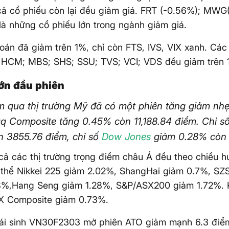
 cả cổ phiếu còn lại đều giảm giá. FRT (-0.56%); MW
là những cổ phiếu lớn trong ngành giảm giá.
án đã giảm trên 1%, chỉ còn FTS, IVS, VIX xanh. Các
; HCM; MBS; SHS; SSU; TVS; VCI; VDS đều giảm trên 
lớn đầu phiên
 qua thị trường Mỹ đã có một phiên tăng giảm nhẹ
q Composite tăng 0.45% còn 11,188.84 điểm. Chỉ 
n 3855.76 điểm, chỉ số
Dow Jones
giảm 0.28% còn 
 cả các thị trường trọng điểm châu Á đều theo chiều 
 thể Nikkei 225 giảm 2.02%, ShangHai giảm 0.7%, S
8%,Hang Seng giảm 1.28%, S&P/ASX200 giảm 1.72%. 
DX Composite giảm 0.73%.
hái sinh VN30F2303 mở phiên ATO giảm mạnh 6.3 điểm