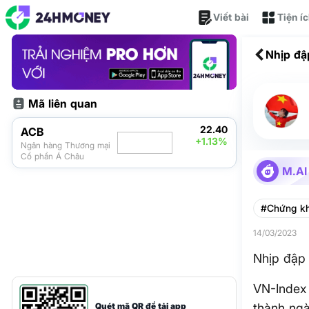
Viết bài
Tiện í
Nhịp đập
Mã liên quan
22.40
ACB
+1.13%
Ngân hàng Thương mại
Cổ phần Á Châu
M.AI
#Chứng k
14/03/2023
Nhịp đập 
VN-Index 
Quét mã QR để tải app
thành ng