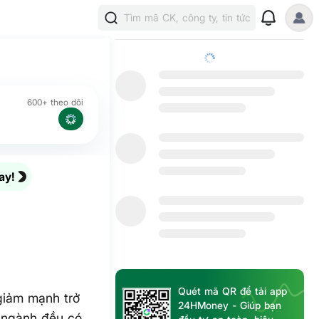
Tìm mã CK, công ty, tin tức
600+ theo dõi
ay!
Quét mã QR để tải app
 giảm mạnh trở
24HMoney - Giúp bạn
 ngành đều có