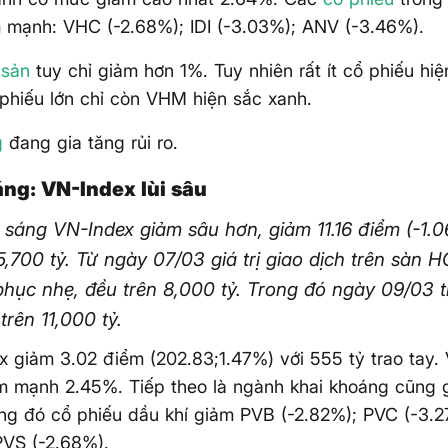
 mạnh: VHC (-2.68%); IDI (-3.03%); ANV (-3.46%).
 sản
tuy chỉ giảm hơn 1%. Tuy nhiên rất ít cổ phiếu hiệ
hiếu lớn chỉ còn VHM hiện sắc xanh.
g
đang gia tăng rủi ro.
áng: VN-Index lùi sâu
n sáng VN-Index giảm sâu hơn, giảm 11.16 điểm (-1.
,700 tỷ. Từ ngày 07/03 giá trị giao dịch trên sàn 
phục nhẹ, đều trên 8,000 tỷ. Trong đó ngày 09/03 t
trên 11,000 tỷ.
 giảm 3.02 điểm (202.83;1.47%) với 555 tỷ trao tay. V
m mạnh 2.45%. Tiếp theo là ngành khai khoáng cũng
ng đó cổ phiếu dầu khí giảm PVB (-2.82%); PVC (-3.
PVS (-2.68%).