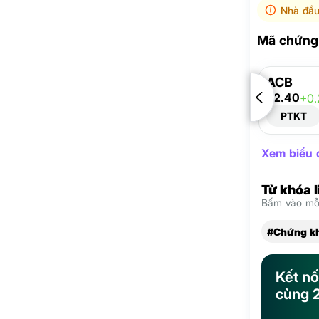
Nhà đầu
Mã chứng 
ACB
22.40
+0.
PTKT
Xem biểu đ
Từ khóa 
Bấm vào mỗi
#Chứng k
Kết nố
cùng 