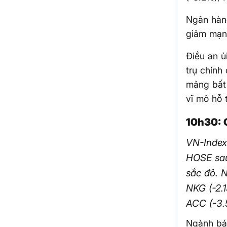
Ngân hàng
giảm mạn
Điều an ủ
trụ chính
mảng bất 
vĩ mô hỗ 
10h30: 
VN-Index
HOSE sau
sắc đỏ. 
NKG (-2.
ACC (-3.
Ngành bán