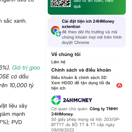
đầu tư an toàn, hiệu
quả
n sắc xanh.
Cài đặt tiện ích 24HMoney
extention
để theo dõi thị trường và mã
chứng khoán mọi nơi trên trình
duyệt Chrome
Về chúng tôi
Liên hệ
06%).
Giá trị giao
Chính sách và điều khoản
HOSE có dấu
Điều khoản & chính sách SD
Xem HDSD để tận dụng tối đa
rên 10,000 tỷ
tiện ích
ật liệu xây
Cơ quan chủ quản:
Công ty TNHH
 giảm mạnh
24HMoney.
Số giấy phép mạng xã hội: 203/GP-
27%); PVD
BTTTT do BỘ TT & TT cấp ngày
09/06/2023