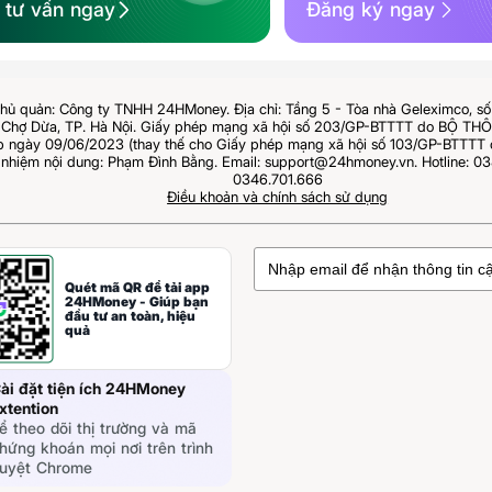
ệ tư vấn ngay
Đăng ký ngay
hủ quản: Công ty TNHH 24HMoney. Địa chỉ: Tầng 5 - Tòa nhà Geleximco, s
Chợ Dừa, TP. Hà Nội. Giấy phép mạng xã hội số 203/GP-BTTTT do BỘ T
ngày 09/06/2023 (thay thế cho Giấy phép mạng xã hội số 103/GP-BTTTT 
 nhiệm nội dung: Phạm Đình Bằng. Email: support@24hmoney.vn. Hotline: 03
0346.701.666
Điều khoản và chính sách sử dụng
Quét mã QR để tải app
24HMoney - Giúp bạn
đầu tư an toàn, hiệu
quả
ài đặt tiện ích 24HMoney
xtention
ể theo dõi thị trường và mã
hứng khoán mọi nơi trên trình
uyệt Chrome