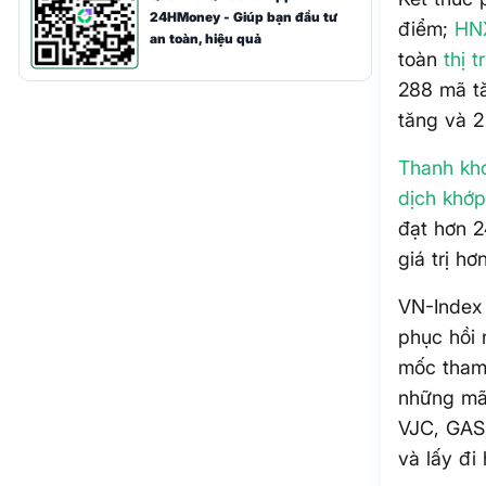
24HMoney - Giúp bạn đầu tư
điểm;
HN
an toàn, hiệu quả
toàn
thị 
288 mã tă
tăng và 2
Thanh kh
dịch
khớp
đạt hơn 2
giá trị h
VN-Index 
phục hồi
mốc tham
những mã 
VJC, GAS
và lấy đi