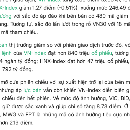
X-Index
giảm 1.27 điểm (-0.51%), xuống mức 246.49 
trường
với sắc đỏ áp đảo khi bên bán có 480 mã giảm
ng. Tương tự, sắc đỏ lấn lướt trong rổ VN30 với 18 m
 mã tham chiếu.
oản
thị trường giảm so với phiên giao dịch trước đó, v
 lệnh
của
VN-Index
đạt hơn 840 triệu
cổ phiếu
, tương
4 ngàn tỷ đồng; HNX-Index đạt hơn 47 triệu cổ phiếu
ơn 792 tỷ đồng.
mở cửa phiên chiều với sự xuất hiện trở lại của bên m
 nhưng áp
lực bán
vẫn còn khiến VN-Index diễn biến g
 chiếu đến hết phiên. Về mức độ ảnh hưởng, VIC, BI
giữ được sắc xanh và giúp chỉ số tăng 8.73 điểm. Ở 
, MWG và FPT là những mã có ảnh hưởng tiêu cực nh
 hơn 2.19 điểm.