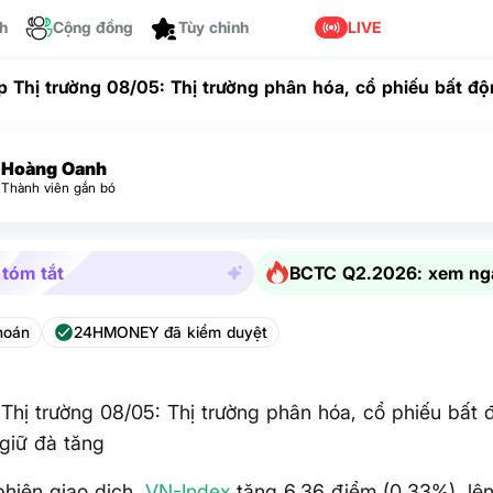
Dành cho bạn
ch
Cộng đồng
LIVE
p Thị trường 08/05: Thị trường phân hóa, cổ phiếu bất độ
íu giữ đà tăng
Hoàng Oanh
Thành viên gắn bó
 tóm tắt
BCTC Q2.2026: xem ng
hoán
24HMONEY đã kiểm duyệt
Thị trường 08/05: Thị trường phân hóa, cổ phiếu bất 
 giữ đà tăng
phiên giao dịch,
VN-Index
tăng 6.36 điểm (0.33%), lê