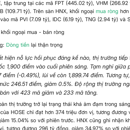
 tập trung tại các mã FPT (445.02 tỷ), VHM (266.92 
B (109.71 tỷ). Trên sàn HNX, khối ngoại
mua ròng
hơn 
 vào mã PVI (7.09 tỷ), IDC (6.19 tỷ), TNG (2.94 tỷ) và S
 khối ngoại mua - bán ròng
ng:
Dòng tiền
lại thận trọng
 hiện nỗ lực hồi phục đáng kể nào, thị trường tiếp 
c 1,900 điểm vào cuối phiên sáng. Tạm nghỉ giữa 
7 điểm (-0.49%), lùi về còn 1,899.74 điểm. Tương t
mức 246.51 điểm, giảm 0.5%. Độ rộng thị trường ng
 bán với 423 mã giảm và 233 mã tăng.
ản thị trường trở lại trạng thái khá ảm đạm trong sán
 của HOSE chỉ đạt hơn 374 triệu đơn vị, tương đương vớ
giảm 15.04% so với phiên trước. HNX cũng ghi nhận kh
 vị, tương đương 296 tỷ đồng, giảm 34.97% so với phiê