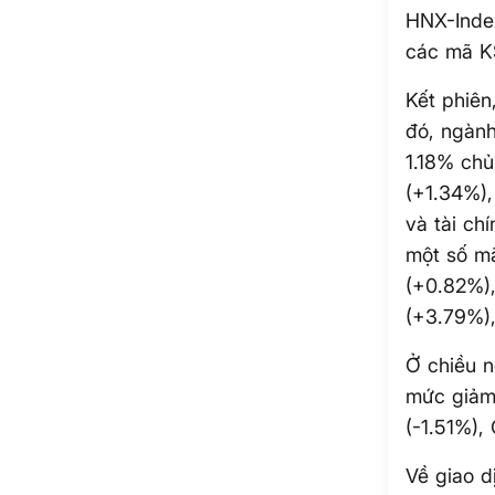
HNX-Index
các mã K
Kết phiên
đó, ngành
1.18% chủ
(+1.34%)
và tài ch
một số mã
(+0.82%)
(+3.79%)
Ở chiều n
mức giảm 
(-1.51%),
Về giao 