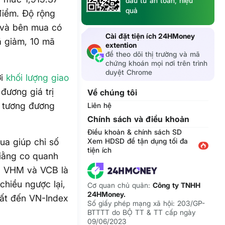
đầu tư an toàn, hiệu
quả
điểm. Độ rộng
 và bên mua có
Cài đặt tiện ích 24HMoney
ã giảm, 10 mã
extention
để theo dõi thị trường và mã
chứng khoán mọi nơi trên trình
duyệt Chrome
ới
khối lượng giao
 đương giá trị
Về chúng tôi
, tương đương
Liên hệ
Chính sách và điều khoản
Điều khoản & chính sách SD
ua giúp chỉ số
Xem HDSD để tận dụng tối đa
tiện ích
iằng co quanh
D, VHM và VCB là
chiều ngược lại,
Cơ quan chủ quản:
Công ty TNHH
24HMoney.
ất đến VN-Index
Số giấy phép mạng xã hội: 203/GP-
BTTTT do BỘ TT & TT cấp ngày
09/06/2023