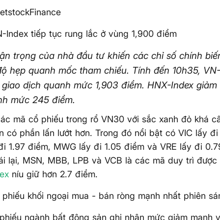
etstockFinance
-Index tiếp tục rung lắc ở vùng 1,900 điểm
hận trọng của nhà đầu tư khiến các chỉ số chính bi
 độ hẹp quanh mốc tham chiếu. Tính đến 10h35, VN
, giao dịch quanh mức 1,903 điểm. HNX-Index giảm 
nh mức 245 điểm.
các mã cổ phiếu trong rổ VN30 với sắc xanh đỏ khá 
n có phần lấn lướt hơn. Trong đó nổi bật có VIC lấy đi
i 1.97 điểm, MWG lấy đi 1.05 điểm và VRE lấy đi 0.7
ái lại, MSN, MBB, LPB và VCB là các mã duy trì đượ
ex
níu giữ hơn 2.7 điểm.
 phiếu khối ngoại mua - bán ròng mạnh nhất phiên s
phiếu ngành bất động sản ghi nhận mức giảm mạnh v