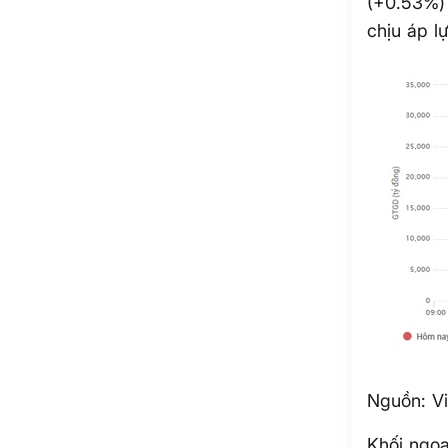
(+0.53%) 
chịu áp l
Nguồn: Vi
Khối ngoạ