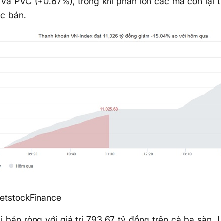
và PVC (+0.67%), trong khi phần lớn các mã còn lại 
ực bán.
etstockFinance
i bán ròng với giá trị 793.67 tỷ đồng trên cả ba sàn.