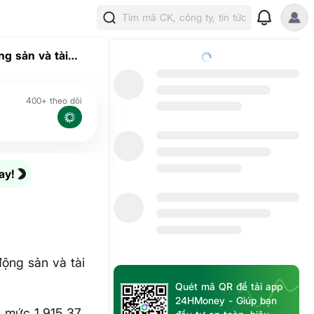
Tìm mã CK, công ty, tin tức
ng sản và tài
400+ theo dõi
ay!
động sản và tài
Quét mã QR để tải app
24HMoney - Giúp bạn
n mức 1,915.37