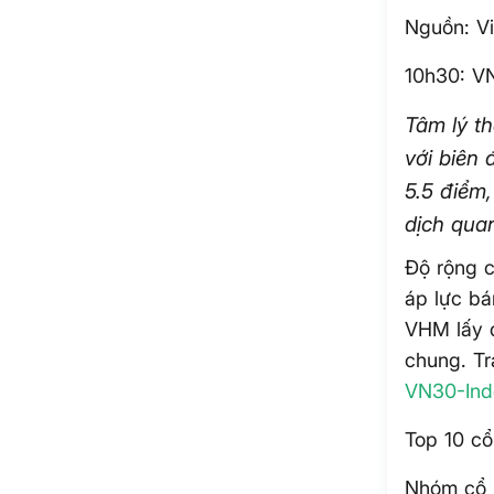
Nguồn: Vi
10h30: VN
Tâm lý t
với biên
5.5 điểm
dịch qua
Độ rộng 
áp lực bá
VHM lấy đ
chung. Tr
VN30-Ind
Top 10 cổ
Nhóm cổ 