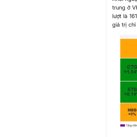
trung ở V
lượt là 1
giá trị ch