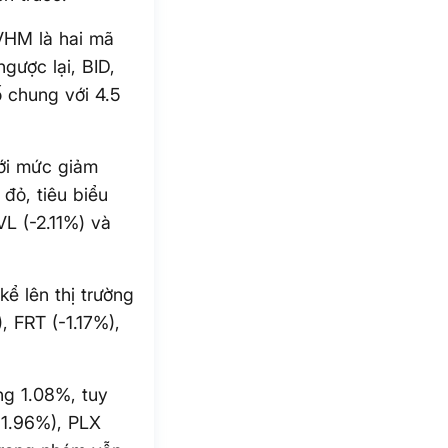
VHM là hai mã
gược lại, BID,
 chung với 4.5
với mức giảm
đỏ, tiêu biểu
L (-2.11%) và
ể lên thị trường
 FRT (-1.17%),
ng 1.08%, tuy
+1.96%), PLX