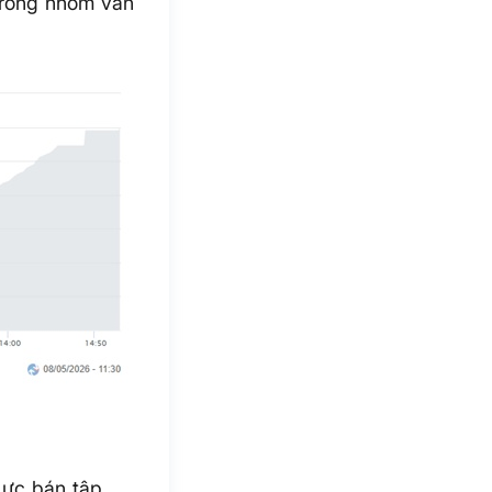
trong nhóm vẫn
 Lực bán tập