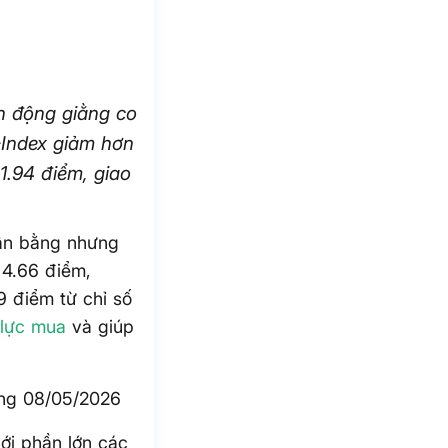
ến động giằng co
-Index giảm hơn
1.94 điểm, giao
cân bằng nhưng
 4.66 điểm,
9 điểm từ chỉ số
c
lực mua
và giúp
áng 08/05/2026
ới phần lớn các