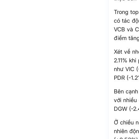
Trong top
có tác độ
VCB và CT
điểm tăng
Xét về nh
2.11% khi
như VIC (
PDR (-1.2
Bên cạnh 
với nhiều
DGW (-2.
Ở chiều n
nhiên độn