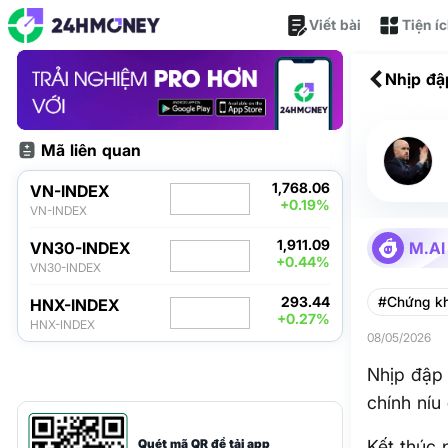
Viết bài
Tiện í
Nhịp đậ
chính n
Mã liên quan
1,768.06
VN-INDEX
+0.19%
VN-INDEX
1,911.09
VN30-INDEX
M.AI
+0.44%
VN30-INDEX
293.44
#Chứng k
HNX-INDEX
+0.27%
HNX-INDEX
08/05/2026
Nhịp đập 
chính níu
Quét mã QR để tải app
Kết thúc 