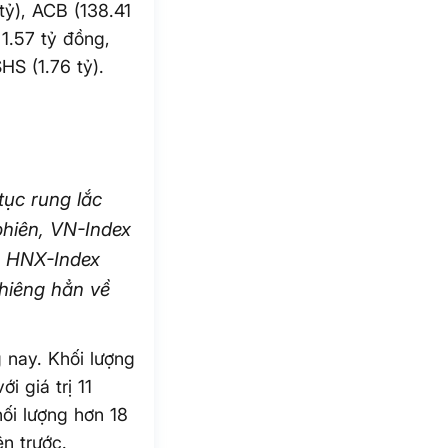
tỷ), ACB (138.41
1.57 tỷ đồng,
HS (1.76 tỷ).
tục rung lắc
phiên, VN-Index
ự, HNX-Index
hiêng hẳn về
g nay. Khối lượng
i giá trị 11
ối lượng hơn 18
n trước.