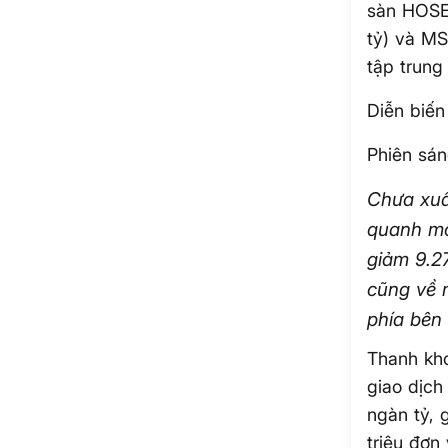
sàn HOSE,
tỷ) và MS
tập trung
Diễn biến
Phiên sá
Chưa xuất
quanh mố
giảm 9.2
cũng về 
phía bên
Thanh kho
giao dịch
ngàn tỷ, 
triệu đơn