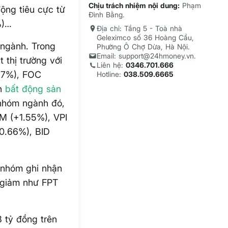
Chịu trách nhiệm nội dung:
Phạm
động tiêu cực từ
Đình Bằng.
%)…
Địa chỉ: Tầng 5 - Toà nhà
Geleximco số 36 Hoàng Cầu,
 ngành. Trong
Phường Ô Chợ Dừa, Hà Nội.
Email: support@24hmoney.vn.
 thị trường với
Liên hệ:
0346.701.666
.97%), FOC
Hotline:
038.509.6665
nh
bất động sản
 nhóm ngành đó,
M (+1.55%), VPI
0.66%), BID
à nhóm ghi nhận
 giảm như FPT
 tỷ đồng trên