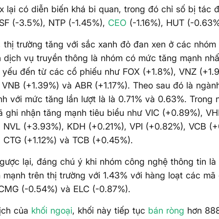
 lại có diễn biến khá bi quan, trong đó chỉ số bị tác 
SF (-3.5%), NTP (-1.45%),
CEO
(-1.16%), HUT (-0.63
, thị trường tăng với sắc xanh đỏ đan xen ở các nhóm
 dịch vụ truyền thông là nhóm có mức tăng mạnh nhất
 yếu đến từ các cổ phiếu như FOX (+1.8%), VNZ (+1
, VNB (+1.39%) và ABR (+1.17%). Theo sau đó là ngà
ính với mức tăng lần lượt là là 0.71% và 0.63%. Trong
 ghi nhận tăng mạnh tiêu biểu như VIC (+0.89%), VH
, NVL (+3.93%), KDH (+0.21%), VPI (+0.82%), VCB (+
, CTG (+1.12%) và TCB (+0.45%).
gược lại, đáng chú ý khi nhóm công nghệ thông tin l
mạnh trên thị trường với 1.43% với hàng loạt các mã
 CMG (-0.54%) và ELC (-0.87%).
dịch của
khối ngoại
, khối này tiếp tục
bán ròng
hơn 888