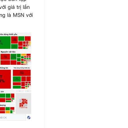
i giá trị lần
òng là MSN với