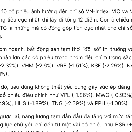
 10 cổ phiếu ảnh hưởng đến chỉ số VN-Index, VIC và 
ng tiêu cực nhất khi lấy đi tổng 12 điểm. Còn ở chiều n
G là những mã có đóng góp tích cực nhất cho chỉ số
.
óm ngành, bất động sản tạm thời “đội sổ” thị trường 
 phần lớn các cổ phiếu trong nhóm đều chìm trong sắc 
-2.32%), VHM (-2.6%), VRE (-1.51%), KSF (-2.29%), NV
1%).
đó, tiêu dùng không thiết yếu cũng gây sức ép đáng k
 cổ phiếu điều chỉnh như VPL (-1.86%), MWG (-0.93%),
49%), HHS (-1.89%), TNG (-2.39%) và PPH (-1.08%).
gược lại, năng lượng tạm dẫn đầu đà tăng với mức tă
g lực chủ yếu chỉ đến từ một vài cổ phiếu như BSR (