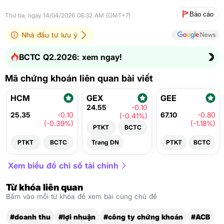
Báo cáo
Thứ ba, ngày 14/04/2026 08:32 AM (GMT+7)
Nhà đầu tư lưu ý
BCTC Q2.2026: xem ngay!
Mã chứng khoán liên quan bài viết
HCM
GEX
GEE
24.55
-0.10
25.35
-0.10
67.10
-0.80
(-0.41%)
(-0.39%)
(-1.18%)
PTKT
BCTC
PTKT
BCTC
Trang DN
PTKT
BCTC
Xem biểu đồ chỉ số tài chính
Từ khóa liên quan
Bấm vào mỗi từ khóa để xem bài cùng chủ đề
#doanh thu
#lợi nhuận
#công ty chứng khoán
#ACB