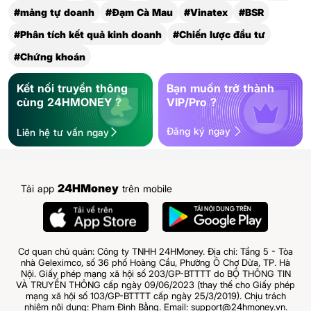
#mảng tự doanh
#Đạm Cà Mau
#Vinatex
#BSR
#Phân tích kết quả kinh doanh
#Chiến lược đầu tư
#Chứng khoán
Kết nối truyền thông
Bạn muốn trở thành
cùng 24HMONEY ?
VIP/Pro ?
Đăng ký ngay
Liên hệ tư vấn ngay
24HMoney
Tải app
trên mobile
Cơ quan chủ quản: Công ty TNHH 24HMoney. Địa chỉ: Tầng 5 - Tòa
nhà Geleximco, số 36 phố Hoàng Cầu, Phường Ô Chợ Dừa, TP. Hà
Nội. Giấy phép mạng xã hội số 203/GP-BTTTT do BỘ THÔNG TIN
VÀ TRUYỀN THÔNG cấp ngày 09/06/2023 (thay thế cho Giấy phép
mạng xã hội số 103/GP-BTTTT cấp ngày 25/3/2019). Chịu trách
nhiệm nội dung: Phạm Đình Bằng. Email: support@24hmoney.vn.