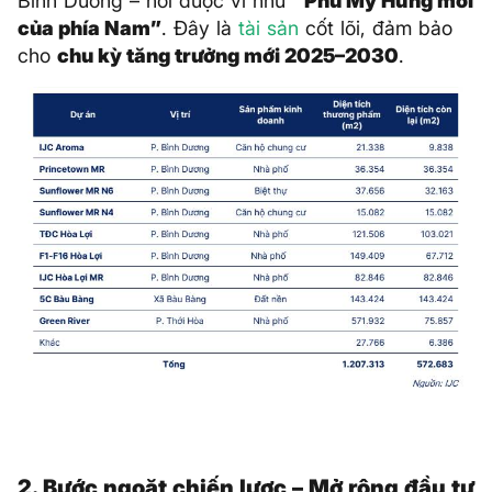
Bình Dương – nơi được ví như
“Phú Mỹ Hưng mới
của phía Nam”
. Đây là
tài sản
cốt lõi, đảm bảo
cho
chu kỳ tăng trưởng mới 2025–2030
.
2. Bước ngoặt chiến lược – Mở rộng đầu tư