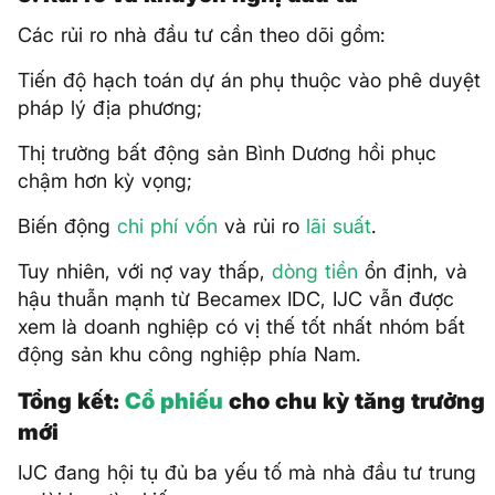
Các rủi ro nhà đầu tư cần theo dõi gồm:
Tiến độ hạch toán dự án phụ thuộc vào phê duyệt
pháp lý địa phương;
Thị trường bất động sản Bình Dương hồi phục
chậm hơn kỳ vọng;
Biến động
chi phí vốn
và rủi ro
lãi suất
.
Tuy nhiên, với nợ vay thấp,
dòng tiền
ổn định, và
hậu thuẫn mạnh từ Becamex IDC, IJC vẫn được
xem là doanh nghiệp có vị thế tốt nhất nhóm bất
động sản khu công nghiệp phía Nam.
Tổng kết:
Cổ phiếu
cho chu kỳ tăng trưởng
mới
IJC đang hội tụ đủ ba yếu tố mà nhà đầu tư trung