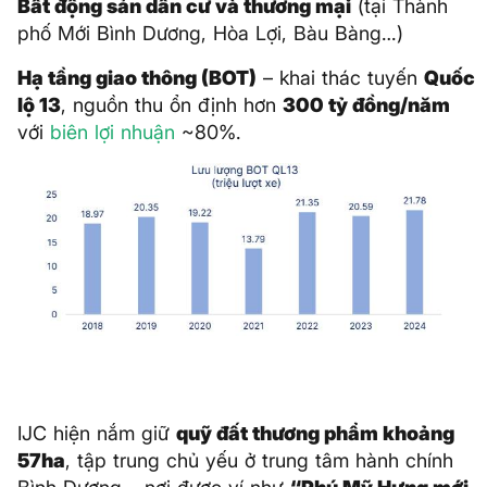
Bất động sản dân cư và thương mại
(tại Thành
phố Mới Bình Dương, Hòa Lợi, Bàu Bàng…)
Hạ tầng giao thông (BOT)
– khai thác tuyến
Quốc
lộ 13
, nguồn thu ổn định hơn
300 tỷ đồng/năm
với
biên lợi nhuận
~80%.
IJC hiện nắm giữ
quỹ đất thương phẩm khoảng
57ha
, tập trung chủ yếu ở trung tâm hành chính