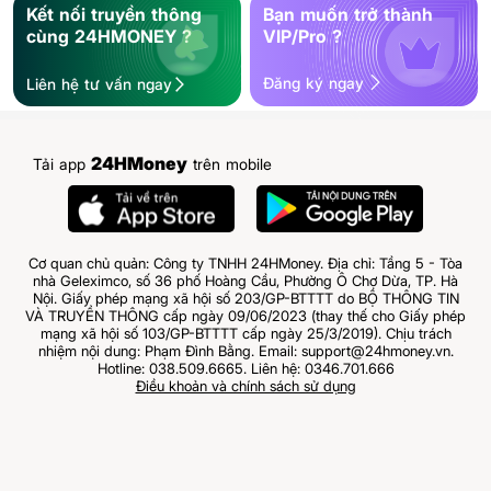
Kết nối truyền thông
Bạn muốn trở thành
cùng 24HMONEY ?
VIP/Pro ?
Đăng ký ngay
Liên hệ tư vấn ngay
24HMoney
Tải app
trên mobile
Cơ quan chủ quản: Công ty TNHH 24HMoney. Địa chỉ: Tầng 5 - Tòa
nhà Geleximco, số 36 phố Hoàng Cầu, Phường Ô Chợ Dừa, TP. Hà
Nội. Giấy phép mạng xã hội số 203/GP-BTTTT do BỘ THÔNG TIN
VÀ TRUYỀN THÔNG cấp ngày 09/06/2023 (thay thế cho Giấy phép
mạng xã hội số 103/GP-BTTTT cấp ngày 25/3/2019). Chịu trách
nhiệm nội dung: Phạm Đình Bằng. Email: support@24hmoney.vn.
Hotline: 038.509.6665. Liên hệ: 0346.701.666
Điều khoản và chính sách sử dụng