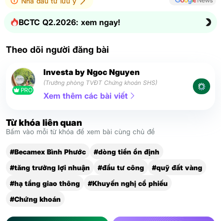
Nhà đầu tư lưu ý
BCTC Q2.2026: xem ngay!
Theo dõi người đăng bài
Investa by Ngoc Nguyen
(Trưởng phòng TVĐT Chứng khoán SHS)
PRO
Xem thêm các bài viết
Từ khóa liên quan
Bấm vào mỗi từ khóa để xem bài cùng chủ đề
#Becamex Bình Phước
#dòng tiền ổn định
#tăng trưởng lợi nhuận
#đầu tư công
#quỹ đất vàng
#hạ tầng giao thông
#Khuyến nghị cổ phiếu
#Chứng khoán