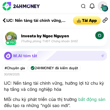
IJC: Nền tảng tài chính vững,
Tải App
hưởng lợi từ chu kỳ hạ tầng và
công nghiệp hóa
Investa by Ngoc Nguyen
(Trưởng phòng TVĐT Chứng khoán SHS)
PRO
M.AI tóm tắt
#Chuyên gia
24HMONEY đã kiểm duyệt
30/09/2025
IJC: Nền tảng tài chính vững, hưởng lợi từ chu kỳ
hạ tầng và công nghiệp hóa
Mỗi chu kỳ phát triển của thị trường
bất động sản
đều tạo ra những “ngôi sao mới”.