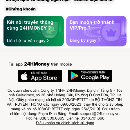
#Chứng khoán
Kết nối truyền thông
Bạn muốn trở thành
cùng 24HMONEY ?
VIP/Pro ?
Đăng ký ngay
Liên hệ tư vấn ngay
24HMoney
Tải app
trên mobile
Cơ quan chủ quản: Công ty TNHH 24HMoney. Địa chỉ: Tầng 5 - Tòa
nhà Geleximco, số 36 phố Hoàng Cầu, Phường Ô Chợ Dừa, TP. Hà
Nội. Giấy phép mạng xã hội số 203/GP-BTTTT do BỘ THÔNG TIN
VÀ TRUYỀN THÔNG cấp ngày 09/06/2023 (thay thế cho Giấy phép
mạng xã hội số 103/GP-BTTTT cấp ngày 25/3/2019). Chịu trách
nhiệm nội dung: Phạm Đình Bằng. Email: support@24hmoney.vn.
Hotline: 038.509.6665. Liên hệ: 0346.701.666
Điều khoản và chính sách sử dụng