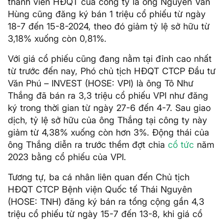
thành viên HĐQT của công ty là ông Nguyễn Văn
Hùng cũng đăng ký bán 1 triệu cổ phiếu từ ngày
18-7 đến 15-8-2024, theo đó giảm tỷ lệ sở hữu từ
3,18% xuống còn 0,81%.
Với giá cổ phiếu cũng đang nằm tại đỉnh cao nhất
từ trước đến nay, Phó chủ tịch HĐQT CTCP Đầu tư
Văn Phú – INVEST (HOSE: VPI) là ông Tô Như
Thắng đã bán ra 3,3 triệu cổ phiếu VPI như đăng
ký trong thời gian từ ngày 27-6 đến 4-7. Sau giao
dịch, tỷ lệ sở hữu của ông Thắng tại công ty này
giảm từ 4,38% xuống còn hơn 3%. Động thái của
ông Thắng diễn ra trước thềm đợt chia
cổ tức
năm
2023 bằng cổ phiếu của VPI.
Tương tự, ba cá nhân liên quan đến Chủ tịch
HĐQT CTCP Bệnh viện Quốc tế Thái Nguyên
(HOSE: TNH) đăng ký bán ra tổng cộng gần 4,3
triệu cổ phiếu từ ngày 15-7 đến 13-8, khi giá cổ