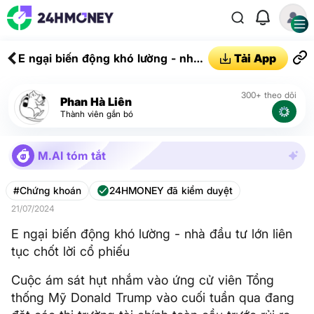
E ngại biến động khó lường - nhà
Tải App
đầu tư lớn liên tục chốt lời cổ
phiếu
300+ theo dõi
Phan Hà Liên
Thành viên gắn bó
M.AI tóm tắt
#Chứng khoán
24HMONEY đã kiểm duyệt
21/07/2024
E ngại biến động khó lường - nhà đầu tư lớn liên
tục chốt lời cổ phiếu
Cuộc ám sát hụt nhắm vào ứng cử viên Tổng
thống Mỹ Donald Trump vào cuối tuần qua đang