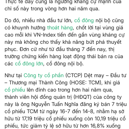
Thực tế đây cũng là ngưỡng kháng cự mạnh của
chỉ số này trong vòng hơn hai năm qua.
Do đó, nhiều nhà đầu tư lớn,
cổ đông
nội bộ cũng
có khuynh hướng
thoát hàng
, chốt lời tại vùng giá
cao mỗi khi VN-Index tiến đến gần vùng kháng cự
này mà không cho thấy khả năng bứt phá thuyết
phục. Đơn cử như từ đầu tháng 7 đến nay, thị
trường chứng kiến hàng loạt động thái bán ra của
các
cổ đông lớn
, cổ đông nội bộ.
Như tại
Công ty cổ phần
(CTCP) Dệt may – Đầu tư
– Thương mại Thành Công (HOSE: TCM), khi giá
cổ phiếu
lên đỉnh cao trong hơn hai năm qua,
thành viên hội đồng quản trị (HĐQT) của công ty
này là ông Nguyễn Tuấn Nghĩa đăng ký bán 7 triệu
cổ phiếu TCM từ ngày 16-7 đến 14-8, nhằm hạ sở
hữu từ 17,19 triệu cổ phiếu xuống còn 10,19 triệu cổ
phiếu, tức giảm tỷ lệ sở hữu từ hơn 16,8% xuống