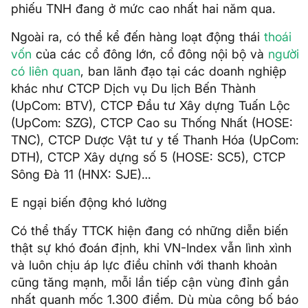
phiếu TNH đang ở mức cao nhất hai năm qua.
Ngoài ra, có thể kể đến hàng loạt động thái
thoái
vốn
của các cổ đông lớn, cổ đông nội bộ và
người
có liên quan
, ban lãnh đạo tại các doanh nghiệp
khác như CTCP Dịch vụ Du lịch Bến Thành
(UpCom: BTV), CTCP Đầu tư Xây dựng Tuấn Lộc
(UpCom: SZG), CTCP Cao su Thống Nhất (HOSE:
TNC), CTCP Dược Vật tư y tế Thanh Hóa (UpCom:
DTH), CTCP Xây dựng số 5 (HOSE: SC5), CTCP
Sông Đà 11 (HNX: SJE)…
E ngại biến động khó lường
Có thể thấy TTCK hiện đang có những diễn biến
thật sự khó đoán định, khi VN-Index vẫn lình xình
và luôn chịu áp lực điều chỉnh với thanh khoản
cũng tăng mạnh, mỗi lần tiếp cận vùng đỉnh gần
nhất quanh mốc 1.300 điểm. Dù mùa công bố báo