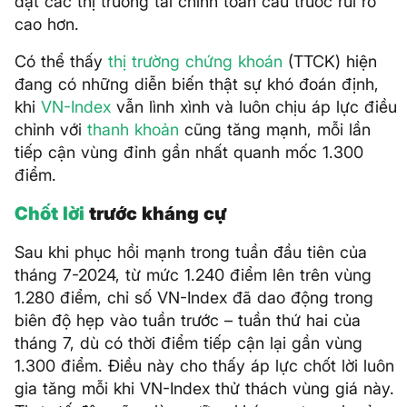
đặt các thị trường tài chính toàn cầu trước rủi ro
cao hơn.
Có thể thấy
thị trường
chứng khoán
(TTCK) hiện
đang có những diễn biến thật sự khó đoán định,
khi
VN-Index
vẫn lình xình và luôn chịu áp lực điều
chỉnh với
thanh khoản
cũng tăng mạnh, mỗi lần
tiếp cận vùng đỉnh gần nhất quanh mốc 1.300
điểm.
Chốt lời
trước kháng cự
Sau khi phục hồi mạnh trong tuần đầu tiên của
tháng 7-2024, từ mức 1.240 điểm lên trên vùng
1.280 điểm, chỉ số VN-Index đã dao động trong
biên độ hẹp vào tuần trước – tuần thứ hai của
tháng 7, dù có thời điểm tiếp cận lại gần vùng
1.300 điểm. Điều này cho thấy áp lực chốt lời luôn
gia tăng mỗi khi VN-Index thử thách vùng giá này.