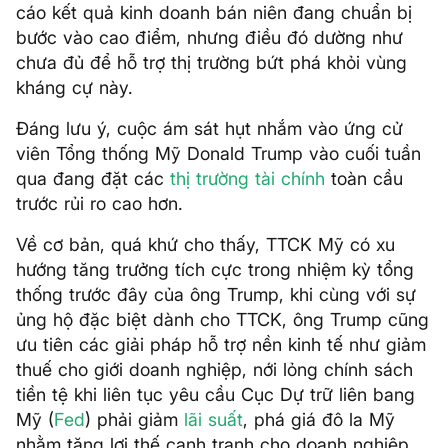
cáo kết quả kinh doanh bán niên đang chuẩn bị
bước vào cao điểm, nhưng điều đó dường như
chưa đủ để hỗ trợ thị trường bứt phá khỏi vùng
kháng cự này.
Đáng lưu ý, cuộc ám sát hụt nhắm vào ứng cử
viên Tổng thống Mỹ Donald Trump vào cuối tuần
qua đang đặt các
thị trường tài chính
toàn cầu
trước rủi ro cao hơn.
Về cơ bản, quá khứ cho thấy, TTCK Mỹ có xu
hướng tăng trưởng tích cực trong nhiệm kỳ tổng
thống trước đây của ông Trump, khi cùng với sự
ủng hộ đặc biệt dành cho TTCK, ông Trump cũng
ưu tiên các giải pháp hỗ trợ nền kinh tế như giảm
thuế cho giới doanh nghiệp, nới lỏng chính sách
tiền tệ khi liên tục yêu cầu Cục Dự trữ liên bang
Mỹ (
Fed
) phải giảm
lãi suất
, phá giá đô la Mỹ
nhằm tăng lợi thế cạnh tranh cho doanh nghiệp