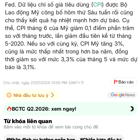
Fed. Dữ liệu chỉ số giá tiêu dùng (
CPI
) được Bộ
Lao động Mỹ công bố hôm thứ Sáu tuần rồi cũng
cho thấy kết quả hạ nhiệt mạnh hơn dự báo. Cụ
thể, CPI tháng 6 của Mỹ giảm 0,1 điểm phần trăm
so với tháng trước, lần giảm đầu tiên kể từ tháng
5-2020. Nếu so với cùng kỳ, CPI Mỹ tăng 3%,
cũng là mức thấp nhất trong hơn ba năm, đồng
thời giảm so với mức 3,3% của tháng 5 và mức dự
báo là 3,1%.
Báo cáo
Chủ nhật, ngày 21/07/2024 13:00 PM (GMT+7)
Nhà đầu tư lưu ý
BCTC Q2.2026: xem ngay!
Từ khóa liên quan
Bấm vào mỗi từ khóa để xem bài cùng chủ đề
#Nhận định xu hướng ngắn hạn
#Chiến lược đầu tư