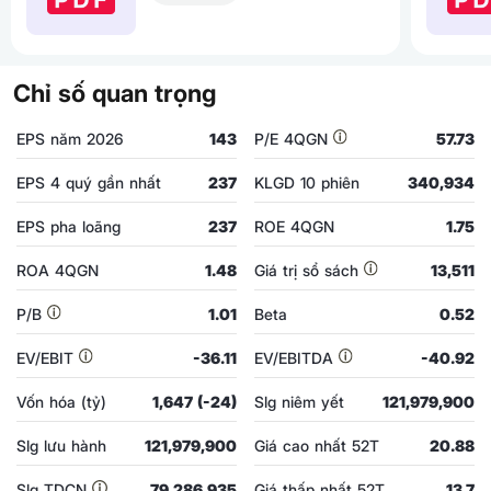
Chỉ số quan trọng
EPS năm 2026
143
P/E 4QGN
57.73
EPS 4 quý gần nhất
237
KLGD 10 phiên
340,934
EPS pha loãng
237
ROE 4QGN
1.75
ROA 4QGN
1.48
Giá trị sổ sách
13,511
P/B
1.01
Beta
0.52
EV/EBIT
-36.11
EV/EBITDA
-40.92
Vốn hóa (tỷ)
1,647 (-24)
Slg niêm yết
121,979,900
Slg lưu hành
121,979,900
Giá cao nhất 52T
20.88
Slg TDCN
79,286,935
Giá thấp nhất 52T
13.7