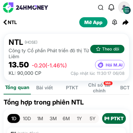
NTL
Mở App
NTL
(HOSE)
Theo dõi
Công ty Cổ phần Phát triển đô thị Từ
Liêm
13.50
Hỏi M.AI
-0.20
(-1.46%)
KL: 90,000 CP
Cập nhật lúc 11:30:17 06/08
Mới
Chỉ số tài
Tổng quan
Bài viết
PTKT
BCTC
chính
Tổng hợp trong phiên NTL
PTKT
1D
10D
1M
3M
6M
1Y
5Y