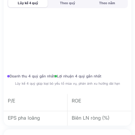
Lũy kế 4 quý
Theo quý
Theo năm
Doanh thu 4 quý gần nhất
Lợi nhuận 4 quý gần nhất
Lũy kế 4 quý giúp loại bỏ yếu tố mùa vụ, phản ánh xu hướng dài hạn
P/E
ROE
EPS pha loãng
Biên LN ròng (%)