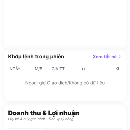
Khớp lệnh trong phiên
Xem tất cả
NGÀY
M/B
GIÁ TT
+/-
KL
Ngoài giờ Giao dịch/Không có dữ liệu
Doanh thu & Lợi nhuận
Lũy kế 4 quý gần nhất - Đơn vị: tỷ đồng