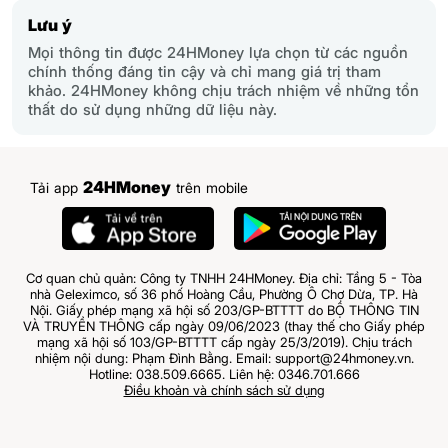
Lưu ý
Mọi thông tin được 24HMoney lựa chọn từ các nguồn
chính thống đáng tin cậy và chỉ mang giá trị tham
khảo. 24HMoney không chịu trách nhiệm về những tổn
thất do sử dụng những dữ liệu này.
24HMoney
Tải app
trên mobile
Cơ quan chủ quản: Công ty TNHH 24HMoney. Địa chỉ: Tầng 5 - Tòa
nhà Geleximco, số 36 phố Hoàng Cầu, Phường Ô Chợ Dừa, TP. Hà
Nội. Giấy phép mạng xã hội số 203/GP-BTTTT do BỘ THÔNG TIN
VÀ TRUYỀN THÔNG cấp ngày 09/06/2023 (thay thế cho Giấy phép
mạng xã hội số 103/GP-BTTTT cấp ngày 25/3/2019). Chịu trách
nhiệm nội dung: Phạm Đình Bằng. Email: support@24hmoney.vn.
Hotline: 038.509.6665. Liên hệ: 0346.701.666
Điều khoản và chính sách sử dụng