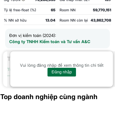
Tỷ lệ free-float (%)
65
Room NN
59,770,151
% NN sở hữu
13.04
Room NN còn lại
43,862,708
Đơn vị kiểm toán (2024):
Công ty TNHH Kiểm toán và Tư vấn A&C
Thống kê giao dịch
Vui lòng đăng nhập để xem thông tin chi tiết
Tổng giá trị
GTGD Tự doanh
Nước ngoài
Cá nhân
Tổ chứ
Đăng nhập
Tổng giá trị GD trong phiên
Top doanh nghiệp cùng ngành