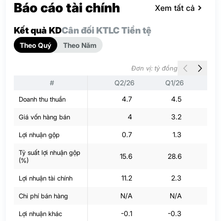
Báo cáo tài chính
Xem tất cả
Kết quả KD
Cân đối KT
LC Tiền tệ
Theo Quý
Theo Năm
Đơn vị: tỷ đồng
#
Q2/26
Q1/26
Q
4.7
4.5
Doanh thu thuần
4
3.2
Giá vốn hàng bán
0.7
1.3
Lợi nhuận gộp
Tỷ suất lợi nhuận gộp
15.6
28.6
(%)
11.2
2.3
Lợi nhuận tài chính
N/A
N/A
Chi phí bán hàng
-0.1
-0.3
Lợi nhuận khác