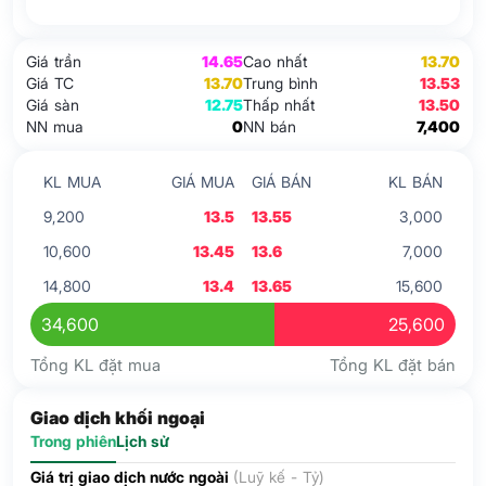
Giá trần
14.65
Cao nhất
13.70
Giá TC
13.70
Trung bình
13.53
Giá sàn
12.75
Thấp nhất
13.50
NN mua
0
NN bán
7,400
KL MUA
GIÁ MUA
GIÁ BÁN
KL BÁN
9,200
13.5
13.55
3,000
10,600
13.45
13.6
7,000
14,800
13.4
13.65
15,600
34,600
25,600
Tổng KL đặt mua
Tổng KL đặt bán
Giao dịch khối ngoại
Trong phiên
Lịch sử
Giá trị giao dịch nước ngoài
(Luỹ kế - Tỷ)