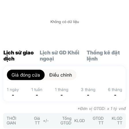
Không có dữ liệu
Lịch sử giao
Lịch sử GD Khối
Thống kê đặt
dịch
ngoại
lệnh
Giá đóng cửa
Điều chỉnh
1 ngày
1 tuần
1 tháng
3 tháng
6 tháng
-
-
-
-
-
*Đơn vị GTGD: x 1 tỷ vnđ
THỜI
Giá
Tổng
GTGD
KLGD
+/-
KLGD
GIAN
TT
GTGD
TT
TT