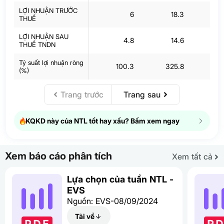
LỢI NHUẬN TRƯỚC
6
18.3
THUẾ
LỢI NHUẬN SAU
4.8
14.6
THUẾ TNDN
Tỷ suất lợi nhuận ròng
100.3
325.8
(%)
Trang trước
Trang sau
KQKD này của NTL tốt hay xấu? Bấm xem ngay
Xem báo cáo phân tích
Xem tất cả
Lựa chọn của tuần NTL -
EVS
Nguồn: EVS-08/09/2024
Tải về