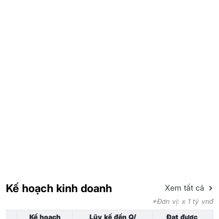
Kế hoạch kinh doanh
Xem tất cả
*Đơn vị: x 1 tỷ vnđ
Kế hoạch
Lũy kế đến Q/
Đạt được