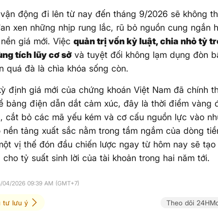
 vận động đi lên từ nay đến tháng 9/2026 sẽ không t
an xen những nhịp rung lắc, rũ bỏ nguồn cung ngắn hạ
nền giá mới. Việc
quản trị vốn kỷ luật, chia nhỏ tỷ t
ùng tích lũy cơ sở
và tuyệt đối không lạm dụng đòn bẩ
 quá đà là chìa khóa sống còn.
ỳ định giá mới của chứng khoán Việt Nam đã chính t
ể bảng điện dẫn dắt cảm xúc, đây là thời điểm vàng để
, cắt bỏ các mã yếu kém và cơ cấu nguồn lực vào n
 nền tảng xuất sắc nằm trong tầm ngắm của dòng tiền
 một vị thế đón đầu chiến lược ngay từ hôm nay sẽ tạo 
 cho tỷ suất sinh lời của tài khoản trong hai năm tới.
08/04/2026 09:39 AM (GMT+7)
 tư lưu ý
Theo dõi 24HMo