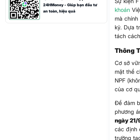
Sự kiện F
24HMoney - Giúp bạn đầu tư
khoán
Việ
an toàn, hiệu quả
mà chính 
kỷ. Dựa t
tách các
Thông T
Cơ sở vữn
mặt thể c
NPF (khôn
của cơ qu
Để đảm bả
phương 
ngày 21/
các định 
trường tạ