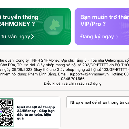
i truyền thông
Bạn muốn trở thà
24HMONEY ?
VIP/Pro ?
ệ tư vấn ngay
Đăng ký ngay
hủ quản: Công ty TNHH 24HMoney. Địa chỉ: Tầng 5 - Tòa nhà Geleximco, s
Chợ Dừa, TP. Hà Nội. Giấy phép mạng xã hội số 203/GP-BTTTT do BỘ T
ngày 09/06/2023 (thay thế cho Giấy phép mạng xã hội số 103/GP-BTTTT 
 nhiệm nội dung: Phạm Đình Bằng. Email: support@24hmoney.vn. Hotline: 03
0346.701.666
Điều khoản và chính sách sử dụng
Quét mã QR để tải app
24HMoney - Giúp bạn
đầu tư an toàn, hiệu
quả