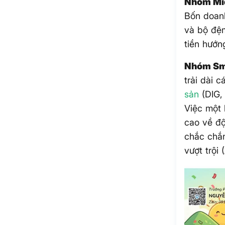
Nhóm Mid
Bốn doanh
và bộ đệm
tiền hướn
Nhóm Sma
trải dài 
sản
(DIG,
Việc một 
cao về độ
chắc chắn
vượt trội