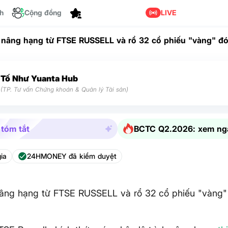
ch
Cộng đồng
Tùy chỉnh
LIVE
 nâng hạng từ FTSE RUSSELL và rổ 32 cổ phiếu "vàng" đ
Tố Như Yuanta Hub
(TP. Tư vấn Chứng khoán & Quản lý Tài sản)
 tóm tắt
BCTC Q2.2026: xem ng
ia
24HMONEY đã kiểm duyệt
nâng hạng từ FTSE RUSSELL và rổ 32 cổ phiếu "vàng"