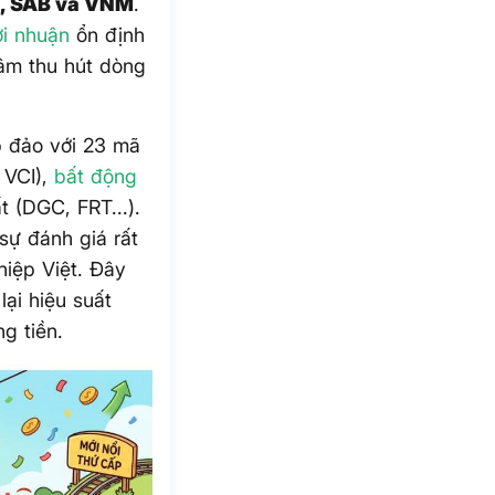
, SAB và VNM
.
ợi nhuận
ổn định
hâm thu hút dòng
 đảo với 23 mã
 VCI),
bất động
 (DGC, FRT...).
sự đánh giá rất
iệp Việt. Đây
ại hiệu suất
g tiền.