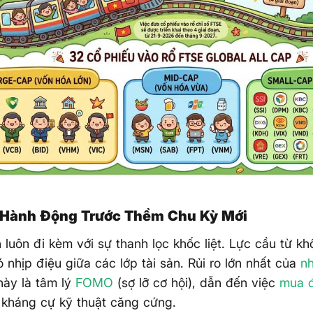
 Hành Động Trước Thềm Chu Kỳ Mới
n luôn đi kèm với sự thanh lọc khốc liệt. Lực cầu từ kh
 nhịp điệu giữa các lớp tài sản. Rủi ro lớn nhất của
n
này là tâm lý
FOMO
(sợ lỡ cơ hội), dẫn đến việc
mua đ
 kháng cự kỹ thuật căng cứng.