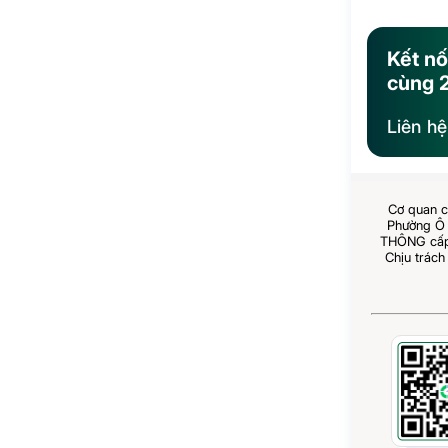
Kết nố
cùng 
Liên h
Cơ quan c
Phường Ô 
THÔNG cấp 
Chịu trách