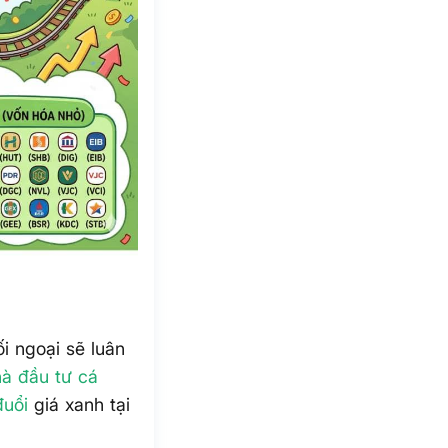
ối ngoại sẽ luân
hà đầu tư cá
uổi
giá xanh tại