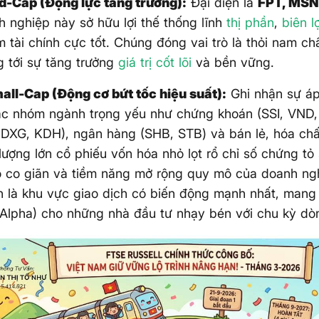
-Cap (Động lực tăng trưởng):
Đại diện là
FPT, MSN
 nghiệp này sở hữu lợi thế thống lĩnh
thị phần
,
biên l
 tài chính cực tốt. Chúng đóng vai trò là thỏi nam c
g tới sự tăng trưởng
giá trị cốt lõi
và bền vững.
ll-Cap (Động cơ bứt tốc hiệu suất):
Ghi nhận sự áp
các nhóm ngành trọng yếu như chứng khoán (SSI, VND,
 DXG, KDH), ngân hàng (SHB, STB) và bán lẻ, hóa chất
lượng lớn cổ phiếu vốn hóa nhỏ lọt rổ chỉ số chứng tỏ 
 co giãn và tiềm năng mở rộng quy mô của doanh ngh
 là khu vực giao dịch có biến động mạnh nhất, mang l
 (Alpha) cho những nhà đầu tư nhạy bén với chu kỳ dòn