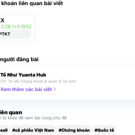
khoán liên quan bài viết
EX
+3.28 (+0.19%)
PTKT
 người đăng bài
Tố Như Yuanta Hub
(TP. Tư vấn Chứng khoán & Quản lý Tài sản)
Xem thêm các bài viết
liên quan
 từ khóa để xem bài cùng chủ đề
sell
#cổ phiếu Việt Nam
#Chứng khoán
#Quốc tế