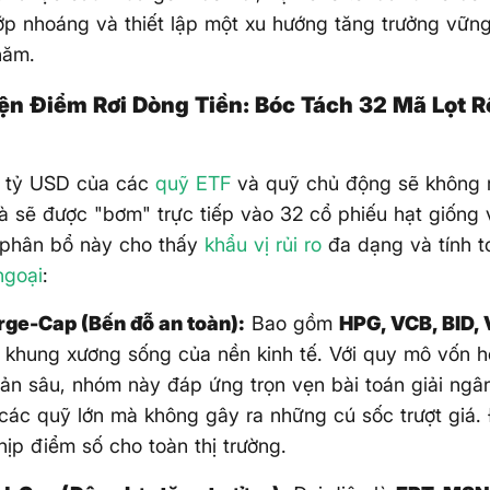
p nhoáng và thiết lập một xu hướng tăng trưởng vững
năm.
ện Điểm Rơi Dòng Tiền: Bóc Tách 32 Mã Lọt R
n tỷ USD của các
quỹ ETF
và quỹ chủ động sẽ không rả
à sẽ được "bơm" trực tiếp vào 32 cổ phiếu hạt giống
 phân bổ này cho thấy
khẩu vị rủi ro
đa dạng và tính t
ngoại
:
ge-Cap (Bến đỗ an toàn):
Bao gồm
HPG, VCB, BID,
 khung xương sống của nền kinh tế. Với quy mô vốn h
ản sâu, nhóm này đáp ứng trọn vẹn bài toán giải ngân
ác quỹ lớn mà không gây ra những cú sốc trượt giá.
hịp điểm số cho toàn thị trường.