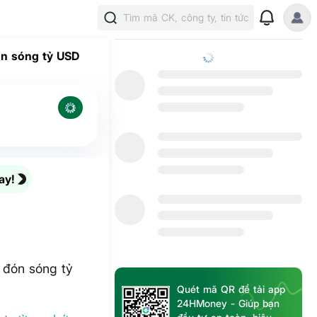
Tìm mã CK, công ty, tin tức
ón sóng tỷ USD
ay!
 đón sóng tỷ
Quét mã QR để tải app
24HMoney - Giúp bạn