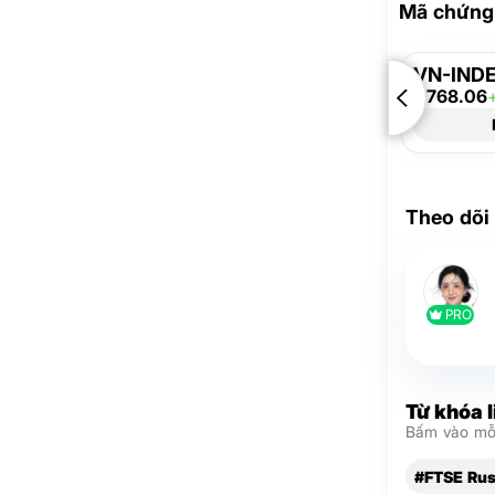
Mã chứng 
VN-IND
1,768.06
Theo dõi
PRO
Từ khóa 
Bấm vào mỗi
#FTSE Rus