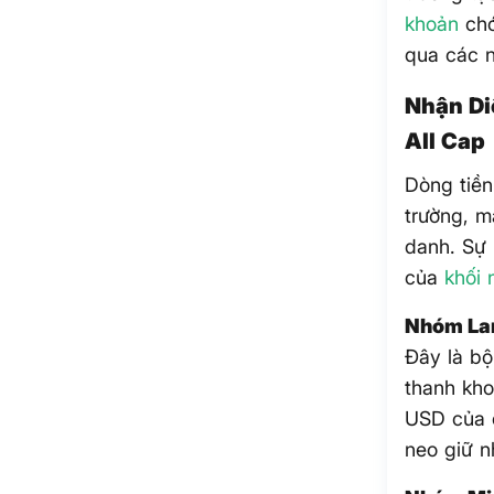
khoản
chớ
qua các 
Nhận Di
All Cap
Dòng tiề
trường, m
danh. Sự
của
khối 
Nhóm Lar
Đây là bộ
thanh kho
USD của c
neo giữ n