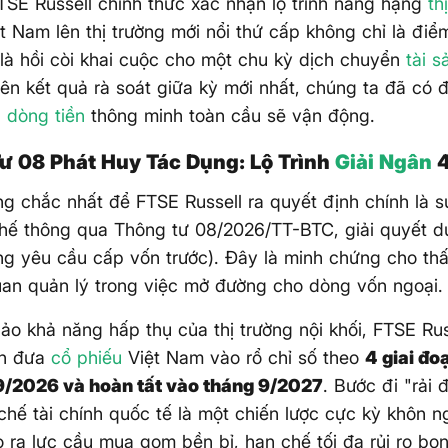
TSE Russell chính thức xác nhận lộ trình nâng hạng
th
t Nam lên thị trường mới nổi thứ cấp không chỉ là điể
là hồi còi khai cuộc cho một chu kỳ dịch chuyển
tài s
rên kết quả rà soát giữa kỳ mới nhất, chúng ta đã có 
h
dòng tiền
thông minh toàn cầu sẽ vận động.
ư 08 Phát Huy Tác Dụng: Lộ Trình
Giải Ngân
4
g chắc nhất để FTSE Russell ra quyết định chính là s
hế thông qua Thông tư 08/2026/TT-BTC, giải quyết dứ
g yêu cầu cấp vốn trước). Đây là minh chứng cho thấy
an quản lý trong việc mở đường cho dòng vốn ngoại.
o khả năng hấp thụ của thị trường nội khối, FTSE Rus
án đưa
cổ phiếu
Việt Nam vào rổ chỉ số theo
4 giai đo
9/2026 và hoàn tất vào tháng 9/2027
. Bước đi "rải 
chế tài chính quốc tế là một chiến lược cực kỳ khôn n
o ra lực cầu mua gom bền bỉ, hạn chế tối đa rủi ro b