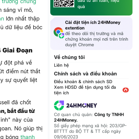
đầu tư an toàn, hiệu
ị trường
chứng
quả
m sáng vĩ mô,
ản
lớn nhất thập
Cài đặt tiện ích 24HMoney
đủ dữ liệu để bóc
extention
để theo dõi thị trường và mã
chứng khoán mọi nơi trên trình
duyệt Chrome
 Giai Đoạn
Về chúng tôi
ự đột phá về
Liên hệ
t điểm nút thắt
Chính sách và điều khoản
 sự quyết liệt
Điều khoản & chính sách SD
Xem HDSD để tận dụng tối đa
tiện ích
sell đã chốt
ạn, bắt đầu từ
Cơ quan chủ quản:
Công ty TNHH
đinh" này của
24HMoney.
Số giấy phép mạng xã hội: 203/GP-
goan. Nó giúp thị
BTTTT do BỘ TT & TT cấp ngày
ong bóng
thanh
09/06/2023