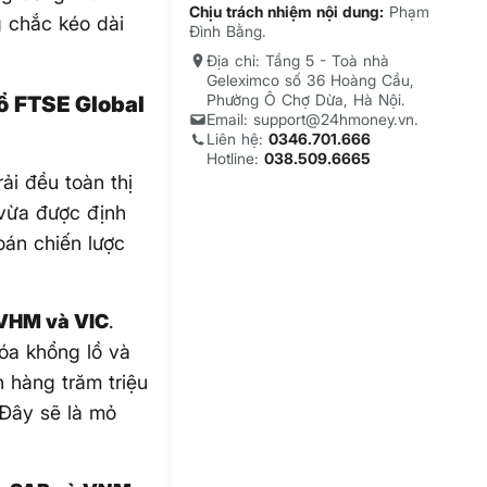
Chịu trách nhiệm nội dung:
Phạm
 chắc kéo dài
Đình Bằng.
Địa chỉ: Tầng 5 - Toà nhà
Geleximco số 36 Hoàng Cầu,
Phường Ô Chợ Dừa, Hà Nội.
ổ FTSE Global
Email: support@24hmoney.vn.
Liên hệ:
0346.701.666
Hotline:
038.509.6665
i đều toàn thị
 vừa được định
oán chiến lược
 VHM và VIC
.
óa khổng lồ và
 hàng trăm triệu
 Đây sẽ là mỏ