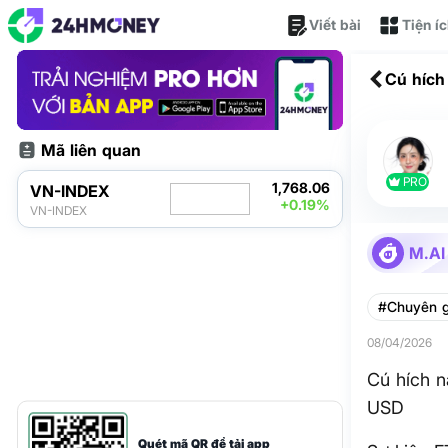
Viết bài
Tiện í
Cú hích
Mã liên quan
PRO
1,768.06
VN-INDEX
+0.19%
VN-INDEX
M.AI
#Chuyên g
08/04/2026
Cú hích 
USD
Quét mã QR để tải app