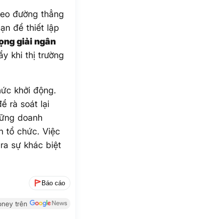
heo đường thẳng
n để thiết lập
rọng giải ngân
y khi thị trường
hức khởi động.
 rà soát lại
hững doanh
 tổ chức. Việc
ra sự khác biệt
Báo cáo
ney trên