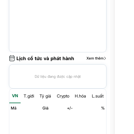
Lịch cổ tức và phát hành
Xem thêm
Dữ liệu đang được cập nhật
VN
T.giới
Tỷ giá
Crypto
H.hóa
L.suất
Mã
Giá
+/-
%