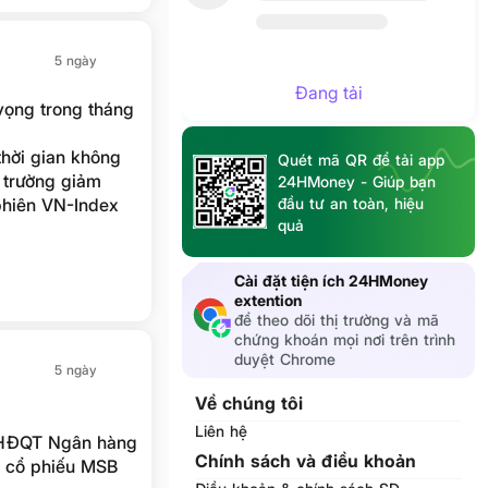
5 ngày
Đang tải
ọng trong tháng
thời gian không
Quét mã QR để tải app
ị trường giảm
24HMoney - Giúp bạn
phiên VN-Index
đầu tư an toàn, hiệu
quả
t ngày, khiến
Cài đặt tiện ích 24HMoney
extention
để theo dõi thị trường và mã
chứng khoán mọi nơi trên trình
duyệt Chrome
5 ngày
Về chúng tôi
Liên hệ
h HĐQT Ngân hàng
Chính sách và điều khoản
 cổ phiếu MSB