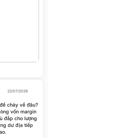
22/07/2026
 để chảy về đâu?
dòng vốn margin
bù đắp cho lượng
ưng dư địa tiếp
ao.