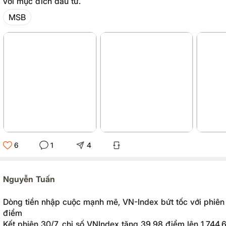
với mục đích đầu tư.
MSB
6
1
4
Nguyễn Tuấn
Dòng tiền nhập cuộc mạnh mẽ, VN-Index bứt tốc với phiên
điểm
Kết phiên 30/7, chỉ số VNIndex tăng 39.98 điểm lên 1,744.