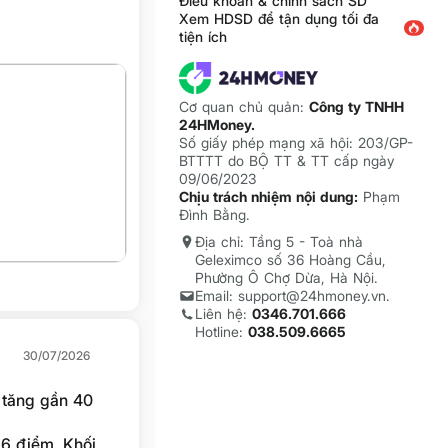
Điều khoản & chính sách SD
Xem HDSD để tận dụng tối đa
tiện ích
Cơ quan chủ quản:
Công ty TNHH
24HMoney.
Số giấy phép mạng xã hội: 203/GP-
BTTTT do BỘ TT & TT cấp ngày
09/06/2023
Chịu trách nhiệm nội dung:
Phạm
Đình Bằng.
Địa chỉ: Tầng 5 - Toà nhà
Geleximco số 36 Hoàng Cầu,
Phường Ô Chợ Dừa, Hà Nội.
Email: support@24hmoney.vn.
Liên hệ:
0346.701.666
Hotline:
038.509.6665
30/07/2026
 tăng gần 40
66 điểm. Khối