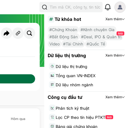
Tìm mã CK, công ty, tin tức
Từ khóa hot
Xem thêm
#Chứng Khoán
#Kênh chuyên Gia
Mới
#Bất Động Sản
#Deal, IPO & Quản trị
Video
#Tài Chính
#Quốc Tế
i theo dõi
323
Dữ liệu thị trường
Xem thêm
Dữ liệu thị trường
Tổng quan VN-INDEX
Dữ liệu nhóm ngành
Công cụ đầu tư
Xem thêm
Phân tích kỹ thuật
Lọc CP theo tín hiệu PTKT
Mới
Hôm qua
Bảng giá chứng khoán