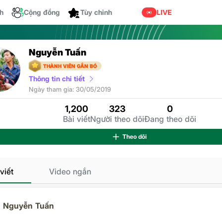
Dành cho bạn
ch
Cộng đồng
LIVE
Nguyễn Tuấn
THÀNH VIÊN GẮN BÓ
Thông tin chi tiết
Ngườ
Ngày tham gia: 30/05/2019
1,200
323
0
Bài viết
Người theo dõi
Đang theo dõi
Theo dõi
viết
Video ngắn
Nguyễn Tuấn