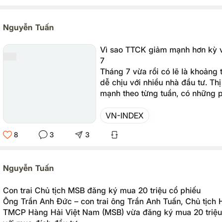
Nguyễn Tuấn
Vì sao TTCK giảm mạnh hơn kỳ v
7
Tháng 7 vừa rồi có lẽ là khoảng 
dễ chịu với nhiều nhà đầu tư. Th
mạnh theo từng tuần, có những 
mất hàng chục điểm chỉ trong mộ
tâm lý trở nên khá tiêu cực.
VN-INDEX
8
3
3
Nguyễn Tuấn
Con trai Chủ tịch MSB đăng ký mua 20 triệu cổ phiếu
Ông Trần Anh Đức – con trai ông Trần Anh Tuấn, Chủ tịc
TMCP Hàng Hải Việt Nam (MSB) vừa đăng ký mua 20 triệu