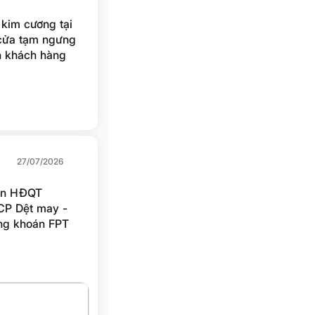
kim cương tại
 cửa tạm ngưng
n khách hàng
iến nhiều người
27/07/2026
iên HĐQT
CP Dệt may -
ng khoán FPT