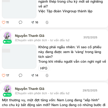
ngành thép trong chu kỳ mới sẽ nghiêng
về ai?
Việc Tập đoàn Vingroup thành lập
Vinmetal và công bố đầu tư gần 80.000
tỷ đồng vào dự án thép tại Hà Tĩnh ngay
11
16
lập tức thu hút sự chú ý của thị trường,
bởi đây là dự án thép đầu tay nhưng được
đặt vào thế so kèo trực diện với Dung
Nguyễn Thanh Giã
31/12/2025
Quất 2 của Hoà Phát. Với công suất thiết
(Chuyên viên phân tích - tư vấn đầu tư)
PRO
kế khoảng 5 triệu tấn thép mỗi năm,
Không phải ngẫu nhiên: Vì sao cổ phiếu
Vinmetal có quy mô tương đương siêu dự
này đang được xem là ‘vàng’ trong làng
án Dung Quất 2 – biểu tượng mở rộng
tích sản?
năng lực sản xuất của HPG.
Trong khi nhiều người vẫn còn nghi ngờ về
khả năng hồi phục của thị trường bất
HPG
động sản, thì ở phía sau, một loạt “bánh
17
14
răng chính sách” đang âm thầm xoay
chuyển cục diện.
Nguyễn Thanh Giã
29/12/2025
(Chuyên viên phân tích - tư vấn đầu tư)
PRO
Một thương vụ, một đợt tăng vốn: Nam Long đang “xếp hình”
cho chu kỳ bất động sản mới? Nam Long đang có những bước đi