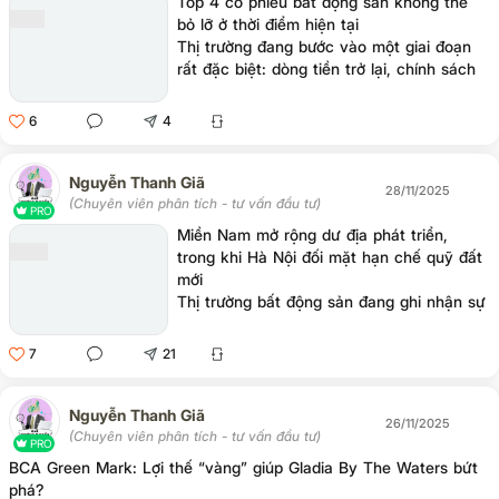
Top 4 cổ phiếu bất động sản không thể
bỏ lỡ ở thời điểm hiện tại
Thị trường đang bước vào một giai đoạn
rất đặc biệt: dòng tiền trở lại, chính sách
hỗ trợ mạnh, pháp lý hàng loạt dự án
được tháo gỡ, và doanh nghiệp bất động
6
4
sản mở bán liên tiếp.
Nguyễn Thanh Giã
28/11/2025
(Chuyên viên phân tích - tư vấn đầu tư)
PRO
Miền Nam mở rộng dư địa phát triển,
trong khi Hà Nội đối mặt hạn chế quỹ đất
mới
Thị trường bất động sản đang ghi nhận sự
phân hóa rõ rệt giữa hai khu vực trọng
điểm: miền Bắc - đại diện là Hà Nội, và
7
21
miền Nam - đặc biệt là TP.HCM. Các số
liệu từ hoạt động triển khai dự án cho
thấy sự thay đổi trong dòng chảy quỹ đất
Nguyễn Thanh Giã
26/11/2025
và chiến lược phát triển của các doanh
(Chuyên viên phân tích - tư vấn đầu tư)
PRO
nghiệp.
BCA Green Mark: Lợi thế “vàng” giúp Gladia By The Waters bứt
phá?