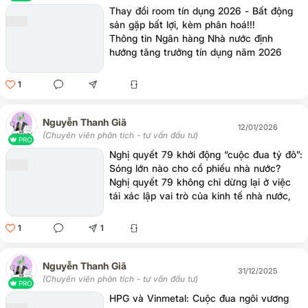
Thay đổi room tín dụng 2026 - Bất động
sản gặp bất lợi, kèm phân hoá!!!
Thông tin Ngân hàng Nhà nước định
hướng tăng trưởng tín dụng năm 2026
khoảng 15% nhưng kiểm soát chặt cho
vay bất động sản đang khiến không ít nhà
1
đầu tư lo ngại.
Nguyễn Thanh Giã
12/01/2026
(Chuyên viên phân tích - tư vấn đầu tư)
PRO
Nghị quyết 79 khởi động “cuộc đua tỷ đô”:
Sóng lớn nào cho cổ phiếu nhà nước?
Nghị quyết 79 không chỉ dừng lại ở việc
tái xác lập vai trò của kinh tế nhà nước,
mà quan trọng hơn là đặt ra các mục tiêu
định lượng rõ ràng, buộc khu vực này phải
1
1
được đo lường bằng kết quả thực chất
thay vì tuyên ngôn.
Nguyễn Thanh Giã
31/12/2025
(Chuyên viên phân tích - tư vấn đầu tư)
PRO
HPG và Vinmetal: Cuộc đua ngôi vương