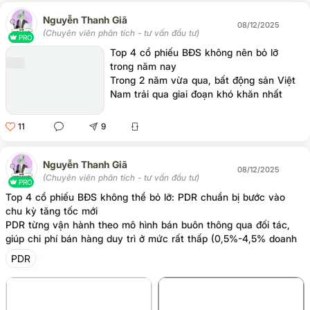
thị trường. Trước hết, rủi ro từ chính sách
thuế đang trở thành nỗi lo lớn nhất. Theo
Nguyễn Thanh Giã
08/12/2025
Nghị định 199/2025/NĐ-CP, thuế xuất
(Chuyên viên phân tích - tư vấn đầu tư)
PRO
khẩu phốt pho vàng sẽ tăng từ 5% hiện
Top 4 cổ phiếu BĐS không nên bỏ lỡ
tại lên 10% từ ngày 1/1/2026 và tiếp tục
trong năm nay
tăng lên 15% từ 1/1/2027. Với DGC - doanh
Trong 2 năm vừa qua, bất động sản Việt
nghiệp có tỷ trọng doanh thu xuất khẩu
Nam trải qua giai đoạn khó khăn nhất
luôn chiếm phần lớn, việc thuế tăng đồng
trong một thập kỷ. Nhưng khi thị trường
chạm đáy cũng chính là lúc những cổ
11
9
phiếu mạnh bắt đầu quay lại đường đua.
Nguyễn Thanh Giã
08/12/2025
(Chuyên viên phân tích - tư vấn đầu tư)
PRO
Top 4 cổ phiếu BĐS không thể bỏ lỡ: PDR chuẩn bị bước vào
chu kỳ tăng tốc mới
PDR từng vận hành theo mô hình bán buôn thông qua đối tác,
giúp chi phí bán hàng duy trì ở mức rất thấp (0,5%-4,5% doanh
thu) và cải thiện tốc độ thu tiền. Tuy nhiên, mô hình này cũng
PDR
bộc lộ hạn chế khi phụ thuộc lớn vào tình hình tài chính và pháp
lý của đối tác. Trường hợp của Danh Khôi (NRC) là ví dụ rõ ràng:
khoản công nợ hơn 2.000 tỷ đồng kéo dài đến cuối quý 1/2025
vẫn chưa được thu hồi hoàn toàn.