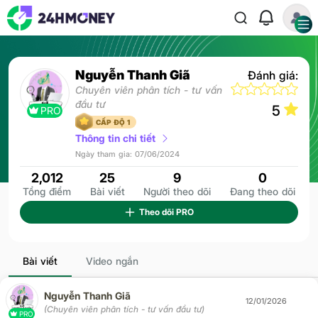
Nguyễn Thanh Giã
Đánh giá:
Chuyên viên phân tích - tư vấn
đầu tư
5
PRO
CẤP ĐỘ 1
Thông tin chi tiết
Ngày tham gia: 07/06/2024
2,012
25
9
0
Tổng điểm
Bài viết
Người theo dõi
Đang theo dõi
Theo dõi
PRO
Bài viết
Video ngắn
Nguyễn Thanh Giã
12/01/2026
(Chuyên viên phân tích - tư vấn đầu tư)
PRO