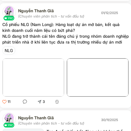
Nguyễn Thanh Giã
01/12/2025
(Chuyên viên phân tích - tư vấn đầu tư)
PRO
Cổ phiếu NLG (Nam Long): Hàng loạt dự án mở bán, kết quả
kinh doanh cuối năm liệu có bứt phá?
NLG đang trở thành cái tên đáng chú ý trong nhóm doanh nghiệp
phát triển nhà ở khi liên tục đưa ra thị trường nhiều dự án mới
trong bối cảnh thị trường bất động sản có dấu hiệu phục hồi rõ
NLG
rệt. Dữ liệu quý gần nhất cho thấy doanh nghiệp đã ghi nhận
mức tăng trưởng nổi bật sau thời gian dài chờ đợi.
+3
11
3
Nguyễn Thanh Giã
30/11/2025
(Chuyên viên phân tích - tư vấn đầu tư)
PRO