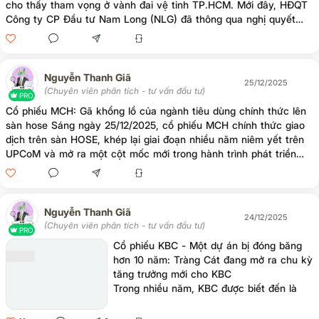
cho thấy tham vọng ở vành đai vệ tinh TP.HCM. Mới đây, HĐQT
Công ty CP Đầu tư Nam Long (NLG) đã thông qua nghị quyết
nhận chuyển nhượng thêm phần vốn góp tại Công ty TNHH
Paragon Đại Phước, qua đó nâng tỷ lệ sở hữu lên 58,9% và
chính thức nắm quyền chi phối dự án đảo Đại Phước. Để đạt
được bước đi này, Nam Long đã chi 312 tỷ đồng, đưa Paragon
Nguyễn Thanh Giã
25/12/2025
Đại Phước từ thế liên doanh sang một dự án do NLG kiểm soát.
(Chuyên viên phân tích - tư vấn đầu tư)
PRO
Dự án tọa lạc tại đảo Đại Phước, huyện Nhơn Trạch (Đồng Nai) -
Cổ phiếu MCH: Gã khổng lồ của ngành tiêu dùng chính thức lên
khu vực được
sàn hose Sáng ngày 25/12/2025, cổ phiếu MCH chính thức giao
dịch trên sàn HOSE, khép lại giai đoạn nhiều năm niêm yết trên
UPCoM và mở ra một cột mốc mới trong hành trình phát triển
của Masan Consumer. Việc chuyển sàn không chỉ mang ý nghĩa
kỹ thuật, mà còn đánh dấu bước nâng tầm về minh bạch, thanh
khoản và khả năng tiếp cận dòng vốn lớn của doanh nghiệp
hàng tiêu dùng hàng đầu Việt Nam. Ngay trong ngày đầu tiên,
Nguyễn Thanh Giã
24/12/2025
MCH đã nhanh chóng thu hút sự chú ý mạnh mẽ từ cộng đồng
(Chuyên viên phân tích - tư vấn đầu tư)
PRO
đầu tư. Song hành với sự kiện niêm yết, Masan Consumer cũng
Cổ phiếu KBC - Một dự án bị đóng băng
công
hơn 10 năm: Tràng Cát đang mở ra chu kỳ
tăng trưởng mới cho KBC
Trong nhiều năm, KBC được biết đến là
doanh nghiệp phát triển khu công nghiệp
gắn liền với dòng vốn FDI. Tuy nhiên,