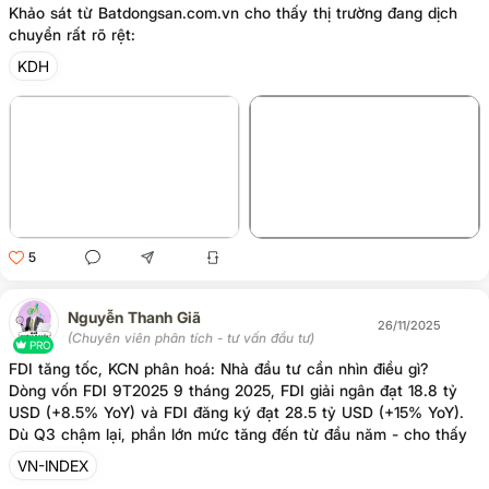
Khảo sát từ Batdongsan.com.vn cho thấy thị trường đang dịch
chuyển rất rõ rệt:
KDH
+1
5
Nguyễn Thanh Giã
26/11/2025
(Chuyên viên phân tích - tư vấn đầu tư)
PRO
FDI tăng tốc, KCN phân hoá: Nhà đầu tư cần nhìn điều gì?
Dòng vốn FDI 9T2025 9 tháng 2025, FDI giải ngân đạt 18.8 tỷ
USD (+8.5% YoY) và FDI đăng ký đạt 28.5 tỷ USD (+15% YoY).
Dù Q3 chậm lại, phần lớn mức tăng đến từ đầu năm - cho thấy
dòng vốn ngoại vẫn duy trì ổn định vào Việt Nam.
VN-INDEX