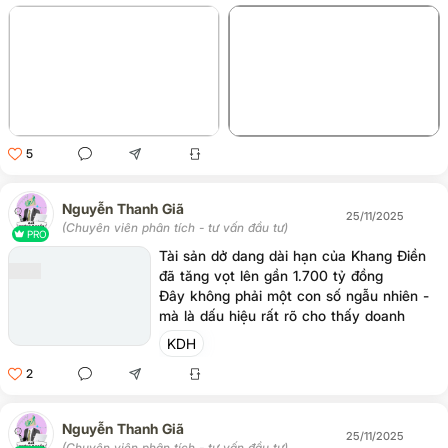
+2
5
Nguyễn Thanh Giã
25/11/2025
(Chuyên viên phân tích - tư vấn đầu tư)
PRO
Tài sản dở dang dài hạn của Khang Điền
đã tăng vọt lên gần 1.700 tỷ đồng
Đây không phải một con số ngẫu nhiên -
mà là dấu hiệu rất rõ cho thấy doanh
nghiệp đang bước vào giai đoạn “dồn lực”
KDH
cho chu kỳ tăng trưởng mới.
2
Nguyễn Thanh Giã
25/11/2025
(Chuyên viên phân tích - tư vấn đầu tư)