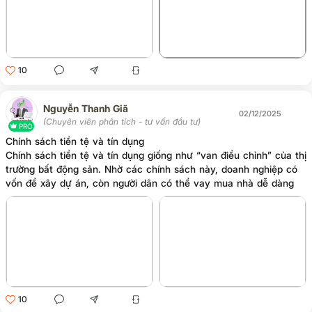
+2
10
Nguyễn Thanh Giã
02/12/2025
(Chuyên viên phân tích - tư vấn đầu tư)
PRO
Chính sách tiền tệ và tín dụng
Chính sách tiền tệ và tín dụng giống như “van điều chỉnh” của thị
trường bất động sản. Nhờ các chính sách này, doanh nghiệp có
vốn để xây dự án, còn người dân có thể vay mua nhà dễ dàng
hơn. Tính tới tháng 8/2025, tổng số tiền ngân hàng cho vay bất
động sản đã đạt hơn 4,02 triệu tỷ đồng, chiếm 23% toàn bộ dư
nợ có nghĩa là thị trường này vẫn thu hút lượng vốn rất lớn.
10