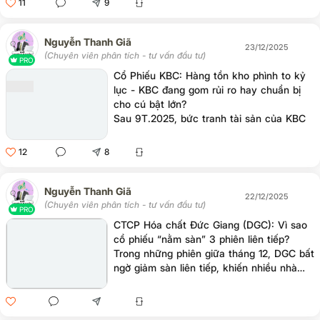
11
9
trong chu kỳ tới, động lực tăng trưởng của
doanh nghiệp đang dịch chuyển sang
mảng phát triển đô thị, với trọng tâm là
Nguyễn Thanh Giã
23/12/2025
Khu đô thị Tràng Cát – dự án có vai trò
(Chuyên viên phân tích - tư vấn đầu tư)
PRO
then chốt đối với triển vọng tăng trưởng
Cổ Phiếu KBC: Hàng tồn kho phình to kỷ
và định giá dài hạn của KBC.
lục - KBC đang gom rủi ro hay chuẩn bị
cho cú bật lớn?
Sau 9T.2025, bức tranh tài sản của KBC
đang thay đổi rất nhanh. Hàng tồn kho
tăng mạnh 81% so với đầu năm và 6% so
12
8
với quý trước, lên mức xấp xỉ 25.000 tỷ
đồng - một con số không hề nhỏ trong bối
cảnh thị trường vẫn đang trong quá trình
Nguyễn Thanh Giã
22/12/2025
hồi phục. Phần lớn mức tăng này đến từ
(Chuyên viên phân tích - tư vấn đầu tư)
PRO
các dự án quy mô lớn như KCN Lộc
CTCP Hóa chất Đức Giang (DGC): Vì sao
Giang, NOXH Nếnh, KĐT Phúc Ninh,
cổ phiếu “nằm sàn” 3 phiên liên tiếp?
nhưng đáng chú ý nhất chính là KĐT
Trong những phiên giữa tháng 12, DGC bất
Tràng Cát - nơi đang chiếm tới 65% tổng
ngờ giảm sàn liên tiếp, khiến nhiều nhà
tồn kho, tương đương 16.200 tỷ đồng,
đầu tư không khỏi hoang mang. Đằng sau
tăng 92% YTD.
nhịp rơi mạnh này là sự cộng hưởng của
cả yếu tố chính sách, dòng tiền và tâm lý