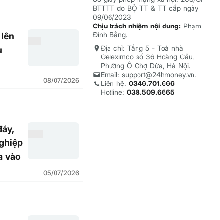
BTTTT do BỘ TT & TT cấp ngày
09/06/2023
Chịu trách nhiệm nội dung:
Phạm
Đình Bằng.
 lên
Địa chỉ: Tầng 5 - Toà nhà
u
Geleximco số 36 Hoàng Cầu,
Phường Ô Chợ Dừa, Hà Nội.
Email: support@24hmoney.vn.
08/07/2026
Liên hệ:
0346.701.666
Hotline:
038.509.6665
đáy,
nghiệp
a vào
05/07/2026