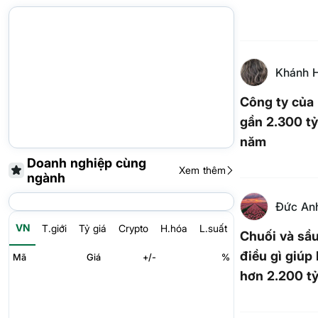
Khánh 
Công ty của 
gần 2.300 t
năm
Doanh nghiệp cùng
Xem thêm
ngành
Đức An
VN
T.giới
Tỷ giá
Crypto
H.hóa
L.suất
Chuối và sầu
điều gì giúp
Mã
Giá
+/-
%
hơn 2.200 t