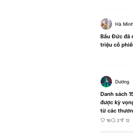
Hà Min
Bầu Đức đã 
triệu cổ phi
Dương
Danh sách 1
được kỳ vọng
từ các thươn
tăng vốn
16
2
12