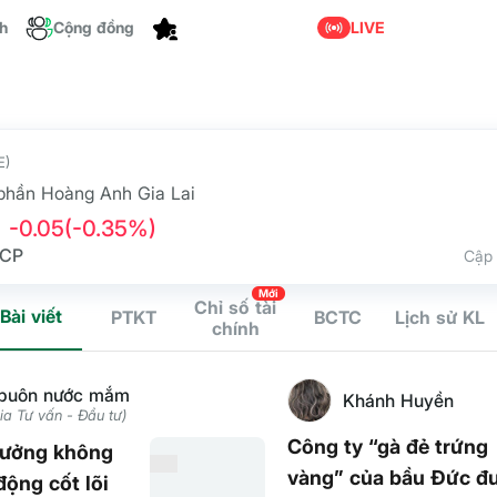
Tùy chỉnh
ch
Cộng đồng
LIVE
E)
phần Hoàng Anh Gia Lai
-0.05
(-0.35%)
 CP
Cập 
Mới
Chỉ số tài
Bài viết
PTKT
BCTC
Lịch sử KL
chính
 buôn nước mắm
Khánh Huyền
ia Tư vấn - Đầu tư)
Công ty “gà đẻ trứng
rưởng không
vàng” của bầu Đức đ
động cốt lõi