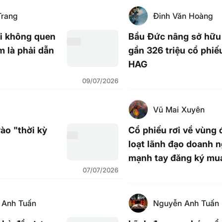
Trang
Đinh Văn Hoàng
ôi không quen
Bầu Đức nâng sở hữu
m là phải dẫn
gần 326 triệu cổ phiế
HAG
09/07/2026
Vũ Mai Xuyên
ào "thời kỳ
Cổ phiếu rơi về vùng 
loạt lãnh đạo doanh 
mạnh tay đăng ký mu
07/07/2026
 Anh Tuấn
Nguyễn Anh Tuấn