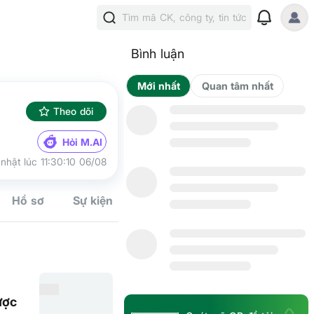
Tìm mã CK, công ty, tin tức
Bình luận
Mới nhất
Qua
Theo dõi
Hỏi M.AI
nhật lúc 11:30:10 06/08
Hồ sơ
Sự kiện
Tín hiệu
Kế hoạch
Cộng đồn
ược