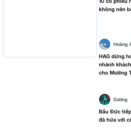
10 cổ phiếu 
không nên bỏ
Hoàng 
HAG dừng ho
nhánh khách
cho Mường 
Dương
Bầu Đức tiếp
đã hứa với c