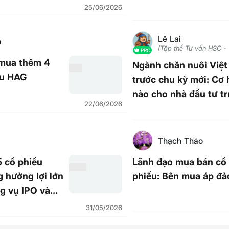
25/06/2026
Lê Lai
h
(Tập thể Tư vấn HSC 
PRO
mua thêm 4
Ngành chăn nuôi Việ
ếu HAG
trước chu kỳ mới: Cơ 
nào cho nhà đầu tư tr
22/06/2026
dài hạn?
Thạch Thảo
5 cổ phiếu
Lãnh đạo mua bán cổ
 hưởng lợi lớn
phiếu: Bên mua áp đả
g vụ IPO và
31/05/2026