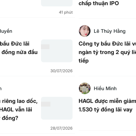
chấp thuận IPO
41 phút
Huyền
Lê Thúy Hằng
bầu Đức lãi
Công ty bầu Đức lãi v
ỷ đồng nửa đầu
ngàn tỷ trong 2 quý l
tiếp
30/07/2026
h
Hiểu Minh
 riêng lao dốc,
HAGL được miễn giảm
 HAGL vẫn lãi
1.530 tỷ đồng lãi vay
ỷ đồng?
28/07/2026