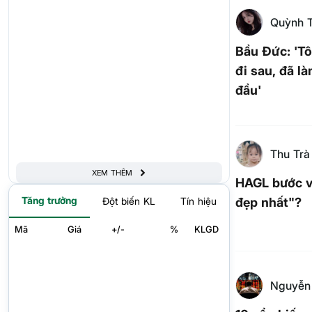
Quỳnh 
Bầu Đức: 'T
đi sau, đã là
đầu'
Thu Trà
XEM THÊM
HAGL bước v
Tăng trưởng
đẹp nhất"?
Đột biến KL
Tín hiệu
Mã
Giá
+/-
%
KLGD
Nguyễn