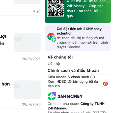
Quét mã QR để tải app
24HMoney - Giúp bạn
đầu tư an toàn, hiệu
4 giờ
quả
Cài đặt tiện ích 24HMoney
extention
ượt
để theo dõi thị trường và mã
chứng khoán mọi nơi trên trình
iên
duyệt Chrome
Về chúng tôi
29/07/2026
Liên hệ
Chính sách và điều khoản
Điều khoản & chính sách SD
Xem HDSD để tận dụng tối đa
 hơn
tiện ích
Cơ quan chủ quản:
Công ty TNHH
28/07/2026
24HMoney.
Số giấy phép mạng xã hội: 203/GP-