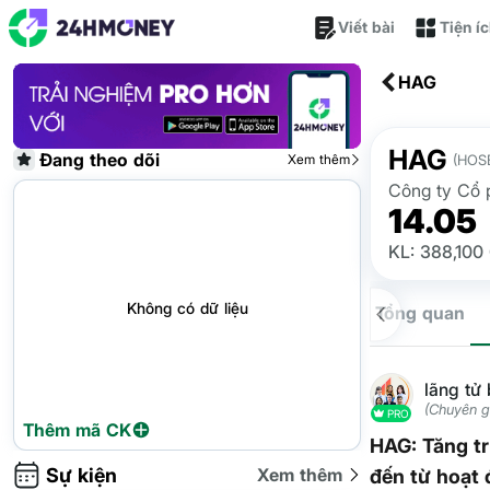
Viết bài
Tiện í
HAG
HAG
Đang theo dõi
Xem thêm
(HOS
Công ty Cổ 
14.05
KL: 388,100
Không có dữ liệu
Tổng quan
lãng tử
(Chuyên g
PRO
Thêm mã CK
HAG: Tăng t
Sự kiện
Xem thêm
đến từ hoạt 