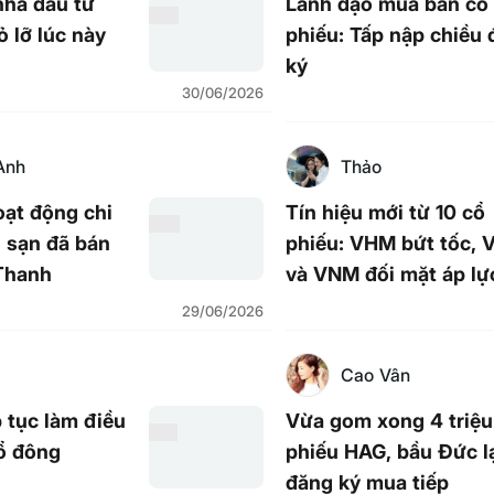
nhà đầu tư
Lãnh đạo mua bán cổ
 lỡ lúc này
phiếu: Tấp nập chiều
ký
30/06/2026
Anh
Thảo
ạt động chi
Tín hiệu mới từ 10 cổ
 sạn đã bán
phiếu: VHM bứt tốc, 
Thanh
và VNM đối mặt áp lự
29/06/2026
Cao Vân
 tục làm điều
Vừa gom xong 4 triệu
ổ đông
phiếu HAG, bầu Đức l
đăng ký mua tiếp