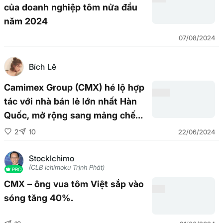
của doanh nghiệp tôm nửa đầu
năm 2024
07/08/2024
Bích Lê
Camimex Group (CMX) hé lộ hợp
tác với nhà bán lẻ lớn nhất Hàn
Quốc, mở rộng sang mảng chế
biến cá
2
10
22/06/2024
StockIchimo
(CLB Ichimoku Trịnh Phát)
PRO
CMX – ông vua tôm Việt sắp vào
sóng tăng 40%.