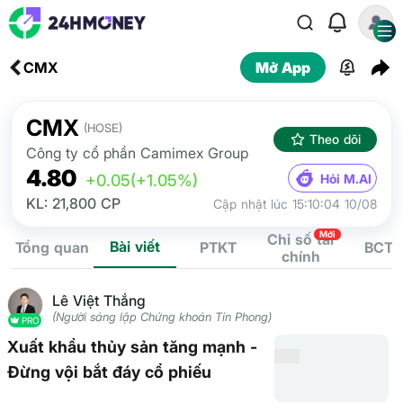
CMX
Mở App
CMX
(HOSE)
Theo dõi
Công ty cổ phần Camimex Group
4.80
Hỏi M.AI
+0.05
(+1.05%)
KL: 21,800 CP
Cập nhật lúc 15:10:04 10/08
Mới
Chỉ số tài
Bài viết
Tổng quan
PTKT
BCTC
chính
Lê Việt Thắng
(Người sáng lập Chứng khoán Tín Phong)
PRO
Xuất khẩu thủy sản tăng mạnh -
Đừng vội bắt đáy cổ phiếu