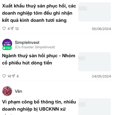
Xuất khẩu thuỷ sản phục hồi, các
doanh nghiệp tôm đều ghi nhận
kết quả kinh doanh tươi sáng
4
13
05/06/2024
SimpleInvest
(Co-Founder SimpleInvest)
PRO
Ngành thuỷ sản hồi phục - Nhóm
cổ phiếu hút dòng tiền
14
4
24/05/2024
Vân
Vi phạm công bố thông tin, nhiều
doanh nghiệp bị UBCKNN xử