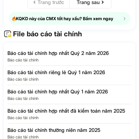
Trang trước
Trang sau
Thuế thu nhập
doanh nghiệp –
N/A
N/A
hoãn lại
KQKD này của CMX tốt hay xấu? Bấm xem ngay
Chi phí thuế thu
5.5
14.5%
nhập doanh nghiệp
File báo cáo tài chính
LỢI NHUẬN SAU
25.3
48.5%
3
THUẾ TNDN
Báo cáo tài chính hợp nhất Quý 2 năm 2026
Lợi ích của cổ
Báo cáo tài chính
6.6
-23.7%
đông thiểu số
Báo cáo tài chính riêng lẻ Quý 1 năm 2026
Lợi nhuận của Cổ
Báo cáo tài chính
đông của Công ty
18.7
122.2%
2
mẹ
Báo cáo tài chính hợp nhất Quý 1 năm 2026
EPS Quý
N/A
N/A
Báo cáo tài chính
Báo cáo tài chính hợp nhất đã kiểm toán năm 2025
Báo cáo tài chính
Báo cáo tài chính thường niên năm 2025
Báo cáo tài chính