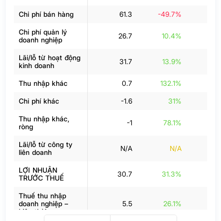
Chi phí bán hàng
61.3
-49.7%
3
Chi phí quản lý
26.7
10.4%
3
doanh nghiệp
Lãi/lỗ từ hoạt động
31.7
13.9%
kinh doanh
Thu nhập khác
0.7
132.1%
Chi phí khác
-1.6
31%
Thu nhập khác,
-1
78.1%
ròng
Lãi/lỗ từ công ty
N/A
N/A
liên doanh
LỢI NHUẬN
30.7
31.3%
4
TRƯỚC THUẾ
Thuế thu nhập
doanh nghiệp –
5.5
26.1%
hiện thời