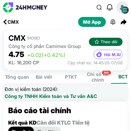
CMX
Mở App
CMX
(HOSE)
Theo dõi
Công ty cổ phần Camimex Group
4.75
Hỏi M.AI
+0.02
(+0.42%)
KL: 16,200 CP
Cập nhật lúc 14:45:05 07/08
Mới
Chỉ số tài
BCTC
Tổng quan
Bài viết
PTKT
chính
Đơn vị kiểm toán (2024):
Công ty TNHH Kiểm toán và Tư vấn A&C
Báo cáo tài chính
Kết quả KD
Cân đối KT
LC Tiền tệ