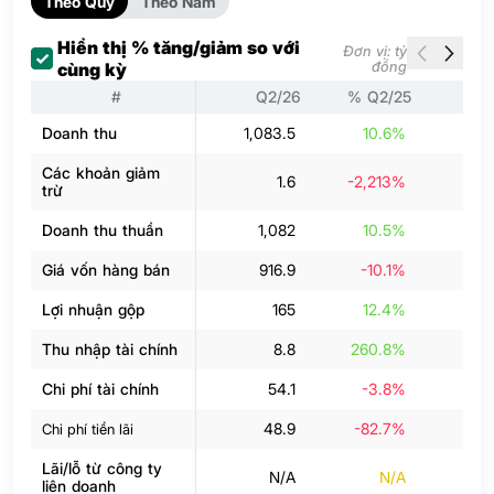
Theo Quý
Theo Năm
Hiển thị % tăng/giảm so với
Đơn vị: tỷ
đồng
cùng kỳ
#
Q2/26
% Q2/25
Q
Doanh thu
1,083.5
10.6%
89
Các khoản giảm
1.6
-2,213%
trừ
Doanh thu thuần
1,082
10.5%
88
Giá vốn hàng bán
916.9
-10.1%
73
Lợi nhuận gộp
165
12.4%
14
Thu nhập tài chính
8.8
260.8%
Chi phí tài chính
54.1
-3.8%
48.9
-82.7%
4
Chi phí tiền lãi
Lãi/lỗ từ công ty
N/A
N/A
liên doanh