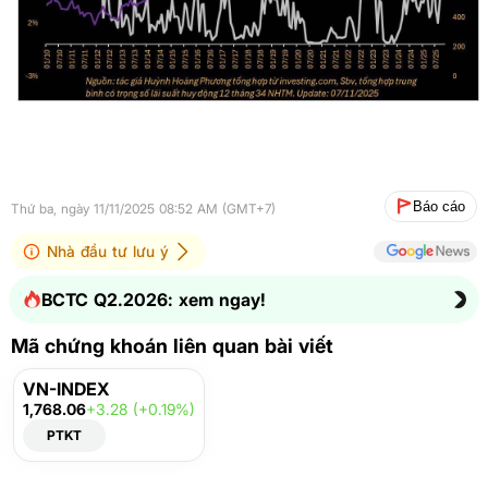
Báo cáo
Thứ ba, ngày 11/11/2025 08:52 AM (GMT+7)
Nhà đầu tư lưu ý
BCTC Q2.2026: xem ngay!
Mã chứng khoán liên quan bài viết
VN-INDEX
1,768.06
+3.28 (+0.19%)
PTKT