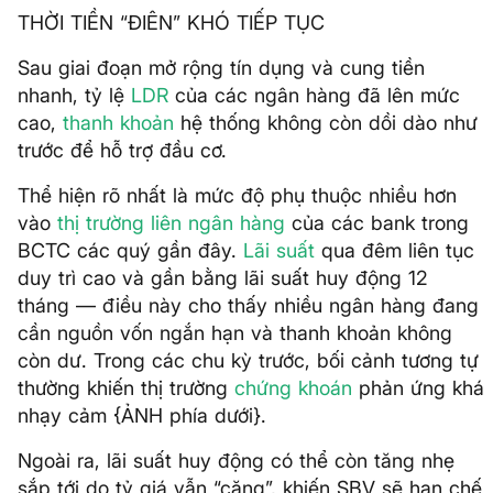
THỜI TIỀN “ĐIÊN” KHÓ TIẾP TỤC
Sau giai đoạn mở rộng tín dụng và cung tiền
nhanh, tỷ lệ
LDR
của các ngân hàng đã lên mức
cao,
thanh khoản
hệ thống không còn dồi dào như
trước để hỗ trợ đầu cơ.
Thể hiện rõ nhất là mức độ phụ thuộc nhiều hơn
vào
thị trường liên ngân hàng
của các bank trong
BCTC các quý gần đây.
Lãi suất
qua đêm liên tục
duy trì cao và gần bằng lãi suất huy động 12
tháng — điều này cho thấy nhiều ngân hàng đang
cần nguồn vốn ngắn hạn và thanh khoản không
còn dư. Trong các chu kỳ trước, bối cảnh tương tự
thường khiến thị trường
chứng khoán
phản ứng khá
nhạy cảm {ẢNH phía dưới}.
Ngoài ra, lãi suất huy động có thể còn tăng nhẹ
sắp tới do tỷ giá vẫn “căng”, khiến SBV sẽ hạn chế