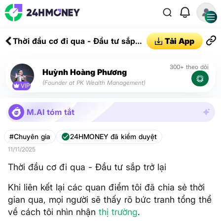
Thời đầu cơ đi qua - Đầu tư sắp
Tải App
trở lại
300+ theo dõi
Huỳnh Hoàng Phương
(Founder at PK Wealth Management)
VIP
M.AI tóm tắt
#Chuyên gia
24HMONEY đã kiểm duyệt
11/11/2025
Thời đầu cơ đi qua - Đầu tư sắp trở lại
Khi liên kết lại các quan điểm tôi đã chia sẻ thời
gian qua, mọi người sẽ thấy rõ bức tranh tổng thể
về cách tôi nhìn nhận
thị trường
.