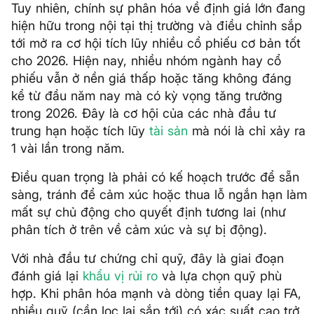
Tuy nhiên, chính sự phân hóa về định giá lớn đang
hiện hữu trong nội tại thị trường và điều chỉnh sắp
tới mở ra cơ hội tích lũy nhiều cổ phiếu cơ bản tốt
cho 2026. Hiện nay, nhiều nhóm ngành hay cổ
phiếu vẫn ở nền giá thấp hoặc tăng không đáng
kể từ đầu năm nay mà có kỳ vọng tăng trưởng
trong 2026. Đây là cơ hội của các nhà đầu tư
trung hạn hoặc tích lũy
tài sản
mà nói là chỉ xảy ra
1 vài lần trong năm.
Điều quan trọng là phải có kế hoạch trước để sẵn
sàng, tránh để cảm xúc hoặc thua lỗ ngắn hạn làm
mất sự chủ động cho quyết định tương lai (như
phân tích ở trên về cảm xúc và sự bị động).
Với nhà đầu tư chứng chỉ quỹ, đây là giai đoạn
đánh giá lại
khẩu vị rủi ro
và lựa chọn quỹ phù
hợp. Khi phân hóa mạnh và dòng tiền quay lại FA,
nhiều quỹ (cần lọc lại sắp tới) có xác suất cao trở