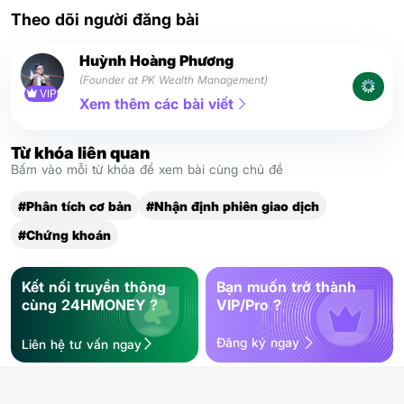
Theo dõi người đăng bài
Huỳnh Hoàng Phương
(Founder at PK Wealth Management)
VIP
Xem thêm các bài viết
Từ khóa liên quan
Bấm vào mỗi từ khóa để xem bài cùng chủ đề
#Phân tích cơ bản
#Nhận định phiên giao dịch
#Chứng khoán
Kết nối truyền thông
Bạn muốn trở thành
cùng 24HMONEY ?
VIP/Pro ?
Đăng ký ngay
Liên hệ tư vấn ngay