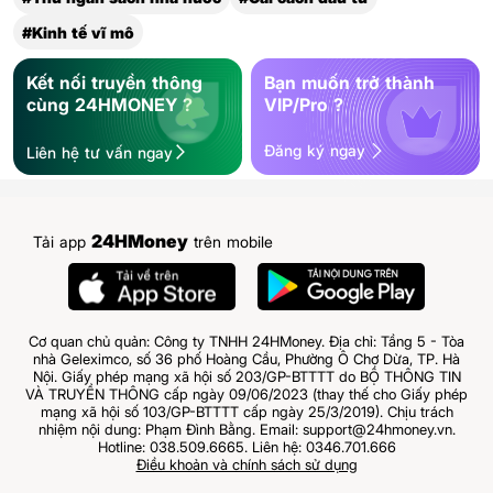
#Kinh tế vĩ mô
Kết nối truyền thông
Bạn muốn trở thành
cùng 24HMONEY ?
VIP/Pro ?
Đăng ký ngay
Liên hệ tư vấn ngay
24HMoney
Tải app
trên mobile
Cơ quan chủ quản: Công ty TNHH 24HMoney. Địa chỉ: Tầng 5 - Tòa
nhà Geleximco, số 36 phố Hoàng Cầu, Phường Ô Chợ Dừa, TP. Hà
Nội. Giấy phép mạng xã hội số 203/GP-BTTTT do BỘ THÔNG TIN
VÀ TRUYỀN THÔNG cấp ngày 09/06/2023 (thay thế cho Giấy phép
mạng xã hội số 103/GP-BTTTT cấp ngày 25/3/2019). Chịu trách
nhiệm nội dung: Phạm Đình Bằng. Email: support@24hmoney.vn.
Hotline: 038.509.6665. Liên hệ: 0346.701.666
Điều khoản và chính sách sử dụng