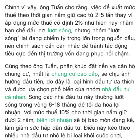
Chính vì vậy, ông Tuấn cho rằng, việc đề xuất mức
thuế theo thời gian nắm giữ cao từ 2-5 lần thay vì
áp dụng mức thuế cố định 2% như hiện nay nhằm
hạn chế đầu cơ,
lướt sóng
, nhưng nhóm "lướt
sóng" lại đang chiếm tỷ trọng lớn trong nguồn cầu,
nên chính sách cần cân nhắc để tránh tác động
tiêu cực đến thị trường vốn đang phục hồi chậm.
Cũng theo ông Tuấn, phân khúc đất nền và căn hộ
chung cư, nhất là
chung cư cao cấp
, sẽ chịu ảnh
hưởng đầu tiên, do đây là loại hình đầu tư ưa thích
và được lựa chọn phổ biến của nhóm
nhà đầu tư
cá nhân
. Song các nhà đầu tư này thường lướt
sóng trong vòng 6-18 tháng để tối đa hóa lợi
nhuận. Với mức thuế 10% cho thời gian nắm giữ
dưới 2 năm,
biên lợi nhuận
sẽ bị bào mòn đáng kể,
làm giảm sức hấp dẫn đầu tư. Điều này kéo theo
nhiều nhà đầu tư nhỏ lẻ bị loại khỏi cuộc chơi,