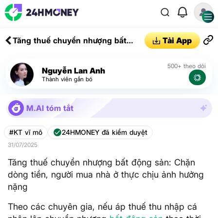
Tăng thuế chuyển nhượng bất
Tải App
động sản: Chặn dòng tiền, người
mua nhà ở thực chịu ảnh hưởng
500+ theo dõi
Nguyễn Lan Anh
nặng
Thành viên gắn bó
M.AI tóm tắt
#KT vĩ mô
24HMONEY đã kiểm duyệt
31/07/2025
Tăng thuế chuyển nhượng bất động sản: Chặn
dòng tiền, người mua nhà ở thực chịu ảnh hưởng
nặng
Theo các chuyên gia, nếu áp thuế thu nhập cá