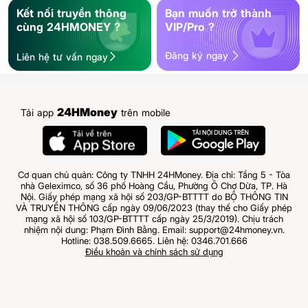
Kết nối truyền thông
Bạn muốn trở thành
cùng 24HMONEY ?
VIP/Pro ?
Đăng ký ngay
Liên hệ tư vấn ngay
24HMoney
Tải app
trên mobile
Cơ quan chủ quản: Công ty TNHH 24HMoney. Địa chỉ: Tầng 5 - Tòa
nhà Geleximco, số 36 phố Hoàng Cầu, Phường Ô Chợ Dừa, TP. Hà
Nội. Giấy phép mạng xã hội số 203/GP-BTTTT do BỘ THÔNG TIN
VÀ TRUYỀN THÔNG cấp ngày 09/06/2023 (thay thế cho Giấy phép
mạng xã hội số 103/GP-BTTTT cấp ngày 25/3/2019). Chịu trách
nhiệm nội dung: Phạm Đình Bằng. Email: support@24hmoney.vn.
Hotline: 038.509.6665. Liên hệ: 0346.701.666
Điều khoản và chính sách sử dụng