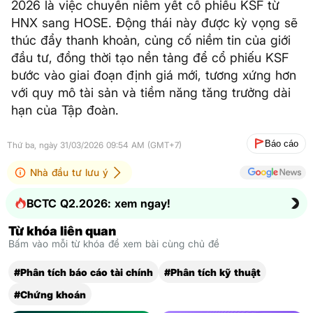
2026 là việc chuyển niêm yết cổ phiếu KSF từ
HNX sang HOSE. Động thái này được kỳ vọng sẽ
thúc đẩy thanh khoản, củng cố niềm tin của giới
đầu tư, đồng thời tạo nền tảng để cổ phiếu KSF
bước vào giai đoạn định giá mới, tương xứng hơn
với quy mô tài sản và tiềm năng tăng trưởng dài
hạn của Tập đoàn.
Báo cáo
Thứ ba, ngày 31/03/2026 09:54 AM (GMT+7)
Nhà đầu tư lưu ý
BCTC Q2.2026: xem ngay!
Từ khóa liên quan
Bấm vào mỗi từ khóa để xem bài cùng chủ đề
#Phân tích báo cáo tài chính
#Phân tích kỹ thuật
#Chứng khoán