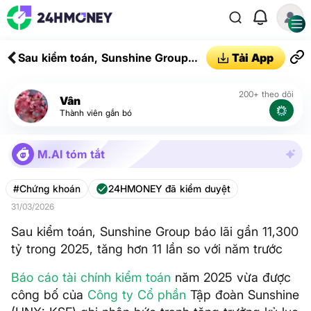
Sau kiểm toán, Sunshine Group
Tải App
báo lãi gần 11,300 tỷ trong 2025,
tăng hơn 11 lần so với năm trước
200+ theo dõi
Vân
Thành viên gắn bó
M.AI tóm tắt
#Chứng khoán
24HMONEY đã kiểm duyệt
31/03/2026
Sau kiểm toán, Sunshine Group báo lãi gần 11,300
tỷ trong 2025, tăng hơn 11 lần so với năm trước
Báo cáo tài chính
kiểm toán
năm 2025 vừa được
công bố của
Công ty Cổ phần
Tập đoàn Sunshine