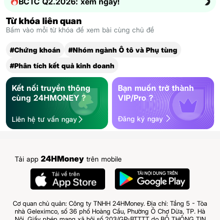
BCTC Q2.2026: xem ngay!
Từ khóa liên quan
Bấm vào mỗi từ khóa để xem bài cùng chủ đề
#Chứng khoán
#Nhóm ngành Ô tô và Phụ tùng
#Phân tích kết quả kinh doanh
Kết nối truyền thông
Bạn muốn trở thành
cùng 24HMONEY ?
VIP/Pro ?
Đăng ký ngay
Liên hệ tư vấn ngay
24HMoney
Tải app
trên mobile
Cơ quan chủ quản: Công ty TNHH 24HMoney. Địa chỉ: Tầng 5 - Tòa
nhà Geleximco, số 36 phố Hoàng Cầu, Phường Ô Chợ Dừa, TP. Hà
Nội. Giấy phép mạng xã hội số 203/GP-BTTTT do BỘ THÔNG TIN