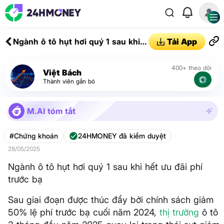
Ngành ô tô hụt hơi quý 1 sau khi
Tải App
hết ưu đãi phí trước bạ
400+ theo dõi
Việt Bách
Thành viên gắn bó
M.AI tóm tắt
#Chứng khoán
24HMONEY đã kiểm duyệt
28/05/2025
Ngành ô tô hụt hơi quý 1 sau khi hết ưu đãi phí
trước bạ
Sau giai đoạn được thúc đẩy bởi chính sách giảm
50% lệ phí trước bạ cuối năm 2024,
thị trường
ô tô