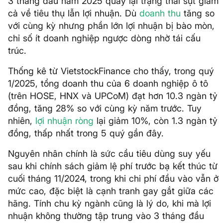
3 tháng đầu năm 2025 quay lại trạng thái sụt giảm
cả về tiêu thụ lẫn lợi nhuận. Dù
doanh thu
tăng so
với cùng kỳ nhưng phần lớn lợi nhuận bị bào mòn,
chỉ số ít doanh nghiệp ngược dòng nhờ tái cấu
trúc.
Thống kê từ VietstockFinance cho thấy, trong quý
1/2025, tổng doanh thu của 6 doanh nghiệp ô tô
(trên HOSE, HNX và UPCoM) đạt hơn 10.3 ngàn tỷ
đồng, tăng 28% so với cùng kỳ năm trước. Tuy
nhiên,
lợi nhuận ròng
lại giảm 10%, còn 1.3 ngàn tỷ
đồng, thấp nhất trong 5 quý gần đây.
Nguyên nhân chính là sức cầu tiêu dùng suy yếu
sau khi chính sách giảm lệ phí trước bạ kết thúc từ
cuối tháng 11/2024, trong khi chi phí đầu vào vẫn ở
mức cao, đặc biệt là cạnh tranh gay gắt giữa các
hãng. Tính chu kỳ ngành cũng là lý do, khi mà lợi
nhuận không thường tập trung vào 3 tháng đầu