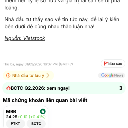
thêm tiền tỷ lệ sở hữu và giá trị tài sản sẽ bị pha
loãng.
Nhà đầu tư thấy sao về tin tức này, để lại ý kiến
bên dưới để cùng nhau thảo luận nhá!
Nguồn: Vietstock
Báo cáo
Thứ ba, ngày 31/03/2026 16:07 PM (GMT+7)
Nhà đầu tư lưu ý
BCTC Q2.2026: xem ngay!
Mã chứng khoán liên quan bài viết
MBB
24.25
+0.10 (+0.41%)
PTKT
BCTC