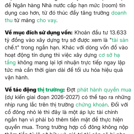
để Ngân hàng Nhà nước cấp hạn mức (room) tín
dụng cao hơn, từ đó thúc đẩy tăng trưởng
doanh
thu
từ mảng
cho vay
.
Về mục đích sử dụng vốn:
Khoản đầu tư 13.633
tỷ đồng vào xây dựng trụ sở được xem là "
tài sản
chế.t" trong ngắn hạn. Khác với dòng vốn đổ vào
hoạt động tín dụng thì việc xây dựng
cơ sở hạ
tầng
không mang lại lợi nhuận trực tiếp ngay lập
tức mà cần thời gian dài để tối ưu hóa hiệu quả
vận hành.
Về tác động
thị trường
:
Đợt
phát hành quyền mua
(dự kiến giai đoạn 2026-2027) có thể tạo ra những
nhịp rung lắc trên thị trường
chứng khoán
. Đối với
cổ đông nhỏ lẻ thì đây là một áp lực tài chính
ngắn hạn vì phải bỏ thêm tiền mặt để thực hiện
quyền mua. Trong trường hợp cổ đông không nộp