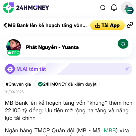
MB Bank lên kế hoạch tăng vốn
Tải App
"khủng" thêm hơn 22.100 tỷ đồng:
Ưu tiên mở rộng hạ tầng và năng
lực tài chính
Phát Nguyễn - Yuanta
PRO
M.AI tóm tắt
#Chuyên gia
24HMONEY đã kiểm duyệt
31/03/2026
MB Bank lên kế hoạch tăng vốn "khủng" thêm hơn
22.100 tỷ đồng: Ưu tiên mở rộng hạ tầng và năng
lực tài chính
Ngân hàng TMCP Quân đội (MB - Mã:
MBB
) vừa